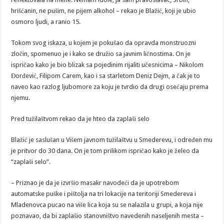
hrišćanin, ne pušim, ne pijem alkohol – rekao je Blažić, koji je ubio
osmoro ljudi, a ranio 15.
Tokom svog iskaza, u kojem je pokušao da opravda monstruozni
zločin, spomenuo je i kako se družio sa javnim ličnostima. On je
ispričao kako je bio blizak sa pojedinim rijaliti učesnicima – Nikolom
Đorđević, Filipom Carem, kao i sa starletom Deniz Dejm, a čak je to
naveo kao razlog ljubomore za koju je tvrdio da drugi osećaju prema
njemu.
Pred tužilaštvom rekao da je hteo da zaplaši selo
Blažić je saslušan u Višem javnom tužilaštvu u Smederevu, i određen mu
je pritvor do 30 dana. On je tom prilikom ispričao kako je želeo da
“zaplaši selo”.
– Priznao je da je izvršio masakr navodeći da je upotrebom
automatske puške i pištolja na tri lokacije na teritoriji Smedereva i
Mladenovca pucao na više lica koja su se nalazila u grupi, a koja nije
poznavao, da bi zaplašio stanovništvo navedenih naseljenih mesta –