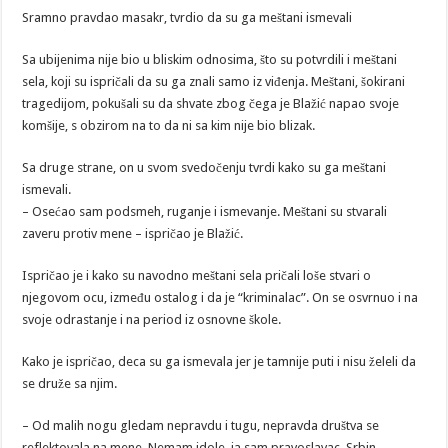
Sramno pravdao masakr, tvrdio da su ga meštani ismevali
Sa ubijenima nije bio u bliskim odnosima, što su potvrdili i meštani
sela, koji su ispričali da su ga znali samo iz viđenja. Meštani, šokirani
tragedijom, pokušali su da shvate zbog čega je Blažić napao svoje
komšije, s obzirom na to da ni sa kim nije bio blizak.
Sa druge strane, on u svom svedočenju tvrdi kako su ga meštani
ismevali.
– Osećao sam podsmeh, ruganje i ismevanje. Meštani su stvarali
zaveru protiv mene – ispričao je Blažić.
Ispričao je i kako su navodno meštani sela pričali loše stvari o
njegovom ocu, između ostalog i da je “kriminalac”. On se osvrnuo i na
svoje odrastanje i na period iz osnovne škole.
Kako je ispričao, deca su ga ismevala jer je tamnije puti i nisu želeli da
se druže sa njim.
– Od malih nogu gledam nepravdu i tugu, nepravda društva se
reflektovala na mene. Nemam idole, ja sam pravoslavac, Srbin,