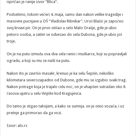
ispričao je ranije izvor “Blica”.
Podsetimo, tokom večeri 4. maja, samo dan nakon velike tragedije i
masovne pucnjave u OŠ “Vladislav Ribnikar”, Uroš Blažić je započeo
svoj krvavi pir. On je prvo otišao u selo Malo Orašje, gde je ubio
petoro osoba, a zatim se odvezao do sela Dubona, gde je ubio još
troje.
On je na putu između ova dva sela ranio i muškarce, koji su popravljali
ogradu, a koji su mu se našli na putu.
Nakon što je završio masakr, krenuo je ka selu Šepšin, nekoliko
kilometara severozapadno od Dubone, gde mu se izgubio svaki trag.
Nakon potrage koja je trajalo celu noć, on je uhapšen sutradan oko 8
časova ujutru u selu Vinjište kod Kragujevca.
Do tamo je stigao taksijem, a kako se sumnja. on je oteo vozača, i uz
pretnje ga primorao da ga vozi.
Izvor: alo.rs