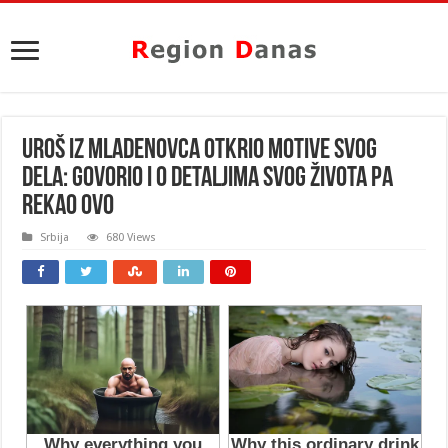
UROŠ IZ MLADENOVCA OTKRIO MOTIVE SVOG
DELA: Govorio i o detaljima svog života pa
REKAO OVO
Srbija
680 Views