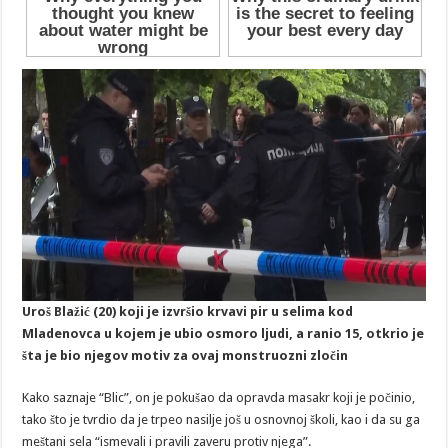
Uroš Blažić (20) koji je izvršio krvavi pir u selima kod
Mladenovca u kojem je ubio osmoro ljudi, a ranio 15, otkrio je
šta je bio njegov motiv za ovaj monstruozni zločin
Kako saznaje “Blic”, on je pokušao da opravda masakr koji je počinio,
tako što je tvrdio da je trpeo nasilje još u osnovnoj školi, kao i da su ga
meštani sela “ismevali i pravili zaveru protiv njega”.