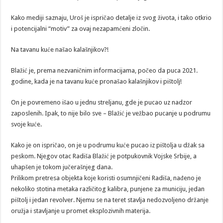
Kako mediji saznaju, Uroš je ispričao detalje iz svog života, i tako otkrio
i potencijalni “motiv” za ovaj nezapamćeni zločin.
Na tavanu kuće našao kalašnjikov?!
Blažić je, prema nezvaničnim informacijama, počeo da puca 2021.
godine, kada je na tavanu kuće pronašao kalašnjikov i pištolj!
On je povremeno išao u jednu streljanu, gde je pucao uz nadzor
zaposlenih. Ipak, to nije bilo sve – Blažić je vežbao pucanje u podrumu
svoje kuće.
Kako je on ispričao, on je u podrumu kuće pucao iz pištolja u džak sa
peskom. Njegov otac Radiša Blažić je potpukovnik Vojske Srbije, a
uhapšen je tokom jučerašnjeg dana.
Prilikom pretresa objekta koje koristi osumnjičeni Radiša, nađeno je
nekoliko stotina metaka različitog kalibra, punjene za municiju, jedan
pištolj i jedan revolver. Njemu se na teret stavlja nedozvoljeno držanje
oružja i stavljanje u promet eksplozivnih materija.