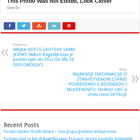
Previous
MAJKA KOSTE ZAHTEVA SAMO
JEDNO: Nakon tragedije koju je
počinio njen sin ŽELI DA MU SE
OVO OMOGUĆI
Next
NAJNOVIJE INFORMACIJE O
ZDRAVSTVENOM STANJU
POVREĐENIH U BEOGRADU I
MLADENOVCU: Direktor UKC-a
izneo nove DETALJE
Recent Posts
Počela isplata 16.200 dinara – Ova grupa građana dobija novac
Poznato kad će biti diskvalifikovane: Procurio strogo poverljiv dokument