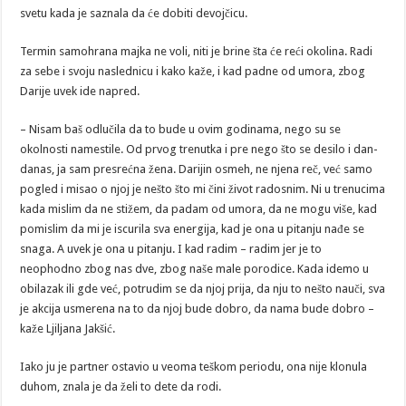
svetu kada je saznala da će dobiti devojčicu.
Termin samohrana majka ne voli, niti je brine šta će reći okolina. Radi
za sebe i svoju naslednicu i kako kaže, i kad padne od umora, zbog
Darije uvek ide napred.
– Nisam baš odlučila da to bude u ovim godinama, nego su se
okolnosti namestile. Od prvog trenutka i pre nego što se desilo i dan-
danas, ja sam presrećna žena. Darijin osmeh, ne njena reč, već samo
pogled i misao o njoj je nešto što mi čini život radosnim. Ni u trenucima
kada mislim da ne stižem, da padam od umora, da ne mogu više, kad
pomislim da mi je iscurila sva energija, kad je ona u pitanju nađe se
snaga. A uvek je ona u pitanju. I kad radim – radim jer je to
neophodno zbog nas dve, zbog naše male porodice. Kada idemo u
obilazak ili gde već, potrudim se da njoj prija, da nju to nešto nauči, sva
je akcija usmerena na to da njoj bude dobro, da nama bude dobro –
kaže Ljiljana Jakšić.
Iako ju je partner ostavio u veoma teškom periodu, ona nije klonula
duhom, znala je da želi to dete da rodi.