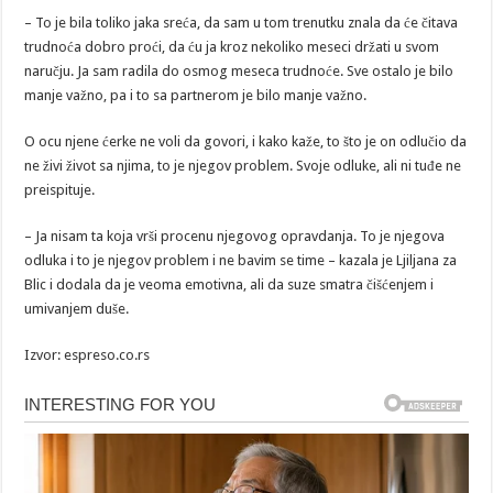
– To je bila toliko jaka sreća, da sam u tom trenutku znala da će čitava
trudnoća dobro proći, da ću ja kroz nekoliko meseci držati u svom
naručju. Ja sam radila do osmog meseca trudnoće. Sve ostalo je bilo
manje važno, pa i to sa partnerom je bilo manje važno.
O ocu njene ćerke ne voli da govori, i kako kaže, to što je on odlučio da
ne živi život sa njima, to je njegov problem. Svoje odluke, ali ni tuđe ne
preispituje.
– Ja nisam ta koja vrši procenu njegovog opravdanja. To je njegova
odluka i to je njegov problem i ne bavim se time – kazala je Ljiljana za
Blic i dodala da je veoma emotivna, ali da suze smatra čišćenjem i
umivanjem duše.
Izvor: espreso.co.rs