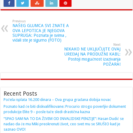
Previous
NAŠEG GLUMCA SVI ZNATE A
OVA LEPOTICA JE NJEGOVA
SUPRUGA: Poznata je svima ,
viđali ste je sigurno (FOTO)
Next
NIKAKO NE UKLJUČUJTE OVAJ
UREĐAJ NA PRODUŽNI KABL:
Postoji mogućnost izazivanja
POŽARA!
Recent Posts
Počela isplata 16.200 dinara – Ova grupa građana dobija novac
Poznato kad će biti diskvalifikovane: Procurio strogo poverljiv dokument
produkcije Elite 9 – posle tuče sledi drastična kazna
“SPAO SAM NA TO DA ŽIVIM OD INVALIDSKE PENZIJE”: Hasan Dudić se
nadao da će mu Miki preokrenuti život, ceo svet mu se SRUŠIO kad je
saznao OVO!