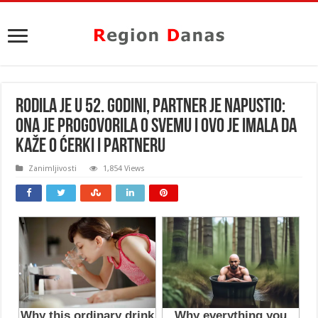
RODILA JE U 52. GODINI, PARTNER JE NAPUSTIO:
Ona je progovorila o SVEMU i OVO je imala da
kaže o ĆERKI i PARTNERU
Zanimljivosti
1,854 Views