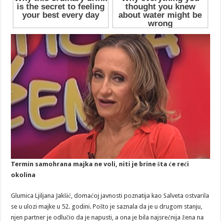
Termin samohrana majka ne voli, niti je brine šta će reći
okolina
Glumica Ljiljana Jakšić, domaćoj javnosti poznatija kao Salveta ostvarila
se u ulozi majke u 52. godini. Pošto je saznala da je u drugom stanju,
njen partner je odlučio da je napusti, a ona je bila najsrećnija žena na