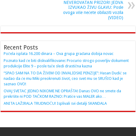
NEVEROVATAN PRIZOR! JEDVA
IZVUKAO ŽIVU GLAVU: Posle
ovoga više nećete obilaziti vozila
(VIDEO)
Recent Posts
Počela isplata 16.200 dinara – Ova grupa građana dobija novac
Poznato kad će biti diskvalifikovane: Procurio strogo poverljiv dokument
produkcije Elite 9 – posle tuče sledi drastična kazna
“SPAO SAM NA TO DA ŽIVIM OD INVALIDSKE PENZIJE”: Hasan Dudić se
nadao da će mu Miki preokrenuti život, ceo svet mu se SRUŠIO kad je
saznao OVO!
OVAJ SVETAC JEDNO NIKOME NE OPRAŠTA! Danas OVO ne smete da
prekršite ni POD TAČKOM RAZNO: Pratiće vas MALER ako…
ANITA LAŽIRALA TRUDNOĆU! Isplivali svi detalji SKANDALA