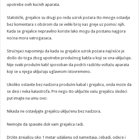
upotrebe ovih kućnih aparata.
Statistički, grejalice su drugi po redu uzrok požara što mnoge ostavlja
bez komentara s obzirom da se veliki broj nas greje uz pomoć njih.
Kada se grejalice nepravilno koriste lako mogu da postanu najgora
noćna mora vatrogasaca.
Stručnjaci napominju da kada su grejalice uzrok požara najčešće je
došlo do toga zbog upotrebe produžnog kabla u koji se ona uključuje.
Nije svaki produžni kabl sposoban da podrži različitu voltažu aparata
koji se u njega uključuju uglavnom istovremeno.
Ukoliko ostavite bez nadzora produžni kabal i grejalicu, onda može da
se desi i neka katastrofa. Pre nego što uključite vašu grejalicu sledeći
put imajte na umu ovo:
Nikada ne ostavljajte grejalicu uključenu bez nadzora.
Nemojte da spavate dok vam grejalica radi.
Držite grejalicu oko 1 metar udaljenu od nameštaja, ćebadi, odeće i