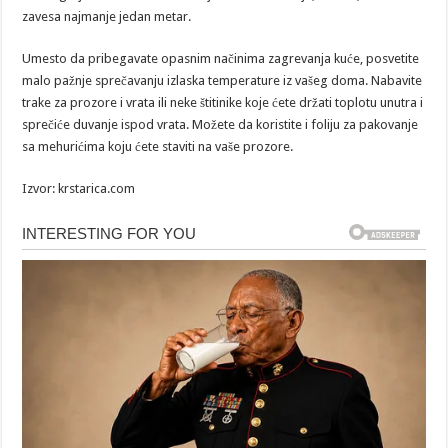
zavesa najmanje jedan metar.
Umesto da pribegavate opasnim načinima zagrevanja kuće, posvetite
malo pažnje sprečavanju izlaska temperature iz vašeg doma. Nabavite
trake za prozore i vrata ili neke štitinike koje ćete držati toplotu unutra i
sprečiće duvanje ispod vrata. Možete da koristite i foliju za pakovanje
sa mehurićima koju ćete staviti na vaše prozore.
Izvor: krstarica.com