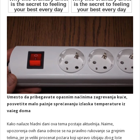
Umesto da pribegavate opasnim načinima zagrevanja kuće,
posvetite malo pažnje sprečavanju izlaska temperature iz
vašeg doma
Kako nailaze hladni dani ova tema postaje aktuelnija. Naime,
upozorenja ovih dana odnose se na pravilno rukovanje sa grejnim
telima, jer je veliki procenat požara koji upravo izbijaju zbog loše