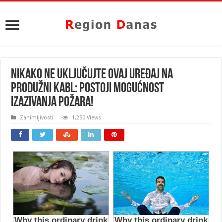
NIKAKO NE UKLJUČUJTE OVAJ UREĐAJ NA
PRODUŽNI KABL: Postoji mogućnost
izazivanja POŽARA!
Zanimljivosti
1,250 Views