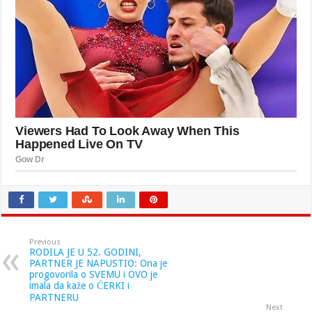
Previous
RODILA JE U 52. GODINI,
PARTNER JE NAPUSTIO: Ona je
progovorila o SVEMU i OVO je
imala da kaže o ĆERKI i
PARTNERU
Next