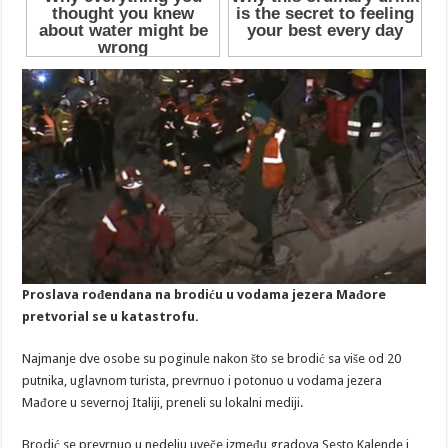
Proslava rođendana na brodiću u vodama jezera Mađore
pretvorial se u katastrofu.
Najmanje dve osobe su poginule nakon što se brodić sa više od 20
putnika, uglavnom turista, prevrnuo i potonuo u vodama jezera
Mađore u severnoj Italiji, preneli su lokalni mediji.
Brodić se prevrnuo u nedelju uveče između gradova Sesto Kalende i