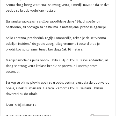
Arona zbog lošeg vremena i snažnog vetra, a mediji navode da se dve
osobe sa broda vode kao nestale.
Italijanska vatrogasna služba saopštila je da je 19 ljudi spašeno i
bezbedno, ali potraga za nestalima je nastavljena, prenose agencije.
Atilio Fontana, predsednik regije Lombardija, rekao je da se “veoma
ozbiljan incident” dogodio zbog lošeg vremena i potvrdio da je
brodić koji su iznajmili turisti bio dugačak 16 metara.
Mediji navode da je na brodiću bilo 25 ljudi koji su slavili rođendan, ali
zbog snažnog vetra i talasa brodić se prevrnuo i ubrzo potom
potonuo.
Svi koji su bili na plovilu upali su u vodu, većina je uspela da dopliva do
obale, a neki su izvučeni iz jezera i čamcima koji su se našli u blizini
dovezeni su do obale.
Izvor: srbijadanas.rs