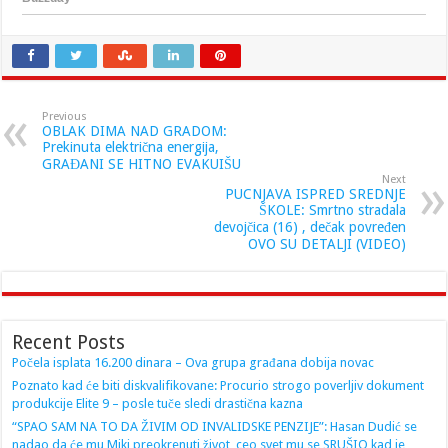
Previous
OBLAK DIMA NAD GRADOM:
Prekinuta električna energija,
GRAĐANI SE HITNO EVAKUIŠU
Next
PUCNJAVA ISPRED SREDNJE
ŠKOLE: Smrtno stradala
devojčica (16) , dečak povređen
OVO SU DETALJI (VIDEO)
Recent Posts
Počela isplata 16.200 dinara – Ova grupa građana dobija novac
Poznato kad će biti diskvalifikovane: Procurio strogo poverljiv dokument
produkcije Elite 9 – posle tuče sledi drastična kazna
“SPAO SAM NA TO DA ŽIVIM OD INVALIDSKE PENZIJE”: Hasan Dudić se
nadao da će mu Miki preokrenuti život, ceo svet mu se SRUŠIO kad je