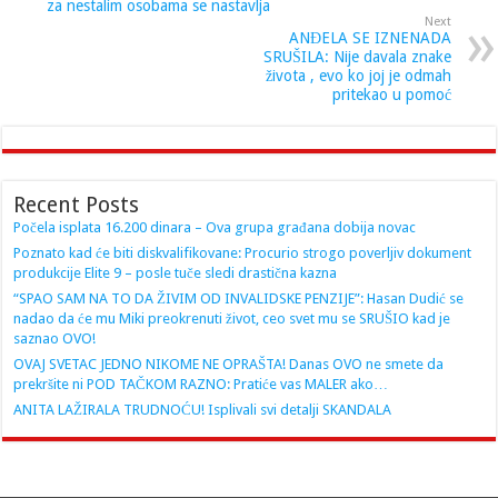
za nestalim osobama se nastavlja
Next
ANĐELA SE IZNENADA
SRUŠILA: Nije davala znake
života , evo ko joj je odmah
pritekao u pomoć
Recent Posts
Počela isplata 16.200 dinara – Ova grupa građana dobija novac
Poznato kad će biti diskvalifikovane: Procurio strogo poverljiv dokument
produkcije Elite 9 – posle tuče sledi drastična kazna
“SPAO SAM NA TO DA ŽIVIM OD INVALIDSKE PENZIJE”: Hasan Dudić se
nadao da će mu Miki preokrenuti život, ceo svet mu se SRUŠIO kad je
saznao OVO!
OVAJ SVETAC JEDNO NIKOME NE OPRAŠTA! Danas OVO ne smete da
prekršite ni POD TAČKOM RAZNO: Pratiće vas MALER ako…
ANITA LAŽIRALA TRUDNOĆU! Isplivali svi detalji SKANDALA