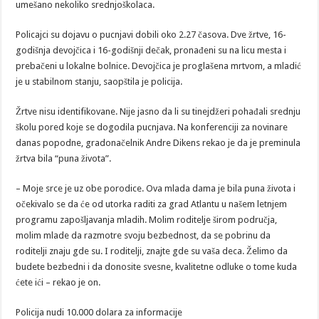
umešano nekoliko srednjoškolaca.
Policajci su dojavu o pucnjavi dobili oko 2.27 časova. Dve žrtve, 16-
godišnja devojčica i 16-godišnji dečak, pronađeni su na licu mesta i
prebačeni u lokalne bolnice. Devojčica je proglašena mrtvom, a mladić
je u stabilnom stanju, saopštila je policija.
Žrtve nisu identifikovane. Nije jasno da li su tinejdžeri pohađali srednju
školu pored koje se dogodila pucnjava. Na konferenciji za novinare
danas popodne, gradonačelnik Andre Dikens rekao je da je preminula
žrtva bila “puna života”.
– Moje srce je uz obe porodice. Ova mlada dama je bila puna života i
očekivalo se da će od utorka raditi za grad Atlantu u našem letnjem
programu zapošljavanja mladih. Molim roditelje širom područja,
molim mlade da razmotre svoju bezbednost, da se pobrinu da
roditelji znaju gde su. I roditelji, znajte gde su vaša deca. Želimo da
budete bezbedni i da donosite svesne, kvalitetne odluke o tome kuda
ćete ići – rekao je on.
Policija nudi 10.000 dolara za informacije