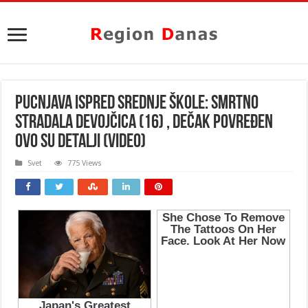
PUCNJAVA ISPRED SREDNJE ŠKOLE: Smrtno
stradala devojčica (16) , dečak povređen
OVO SU DETALJI (VIDEO)
Svet
775 Views