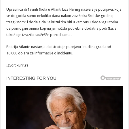
Upravnica državnih škola u Atlanti Liza Hering nazvala je pucnjavu, koja
se dogodila samo nekoliko dana nakon završetka školske godine,
“tragičnom” i dodala da će krizni tim biti u kampusu sledećeg utorka
da pomogne onima kojima je možda potrebna dodatna podrška, a
takođe je izrazila saučešće porodicama.
Policija Atlante nastavlja da istražuje pucnjavu i nudi nagradu od
10.000 dolara za informacije o incidentu.
Izvor: kurir.rs