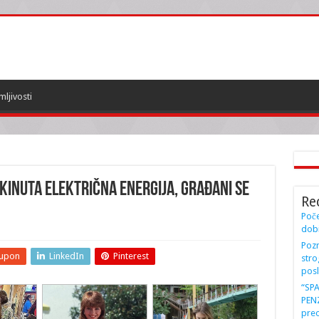
mljivosti
kinuta električna energija, GRAĐANI SE
Re
Poče
dobi
Pozn
upon
LinkedIn
Pinterest
stro
posl
“SP
PENZ
preo