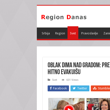
Srbija
Region
Svet
Pravoslavlje
Zani
OBLAK DIMA NAD GRADOM: Pre
HITNO EVAKUIŠU
Svet
601 Views
Facebook
Twitter
Stumble