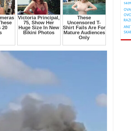
saz
OVA
OVO
RAZ
ANIT
SKA