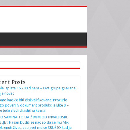
cent Posts
la isplata 16.200 dinara – Ova grupa građana
ja novac
ato kad će biti diskvalifikovane: Procurio
go poverljiv dokument produkcije Elite 9 –
e tuče sledi drastična kazna
AO SAM NA TO DA ŽIVIM OD INVALIDSKE
IJE”: Hasan Dudić se nadao da će mu Miki
krenuti život, ceo svet mu se SRUŠIO kad je