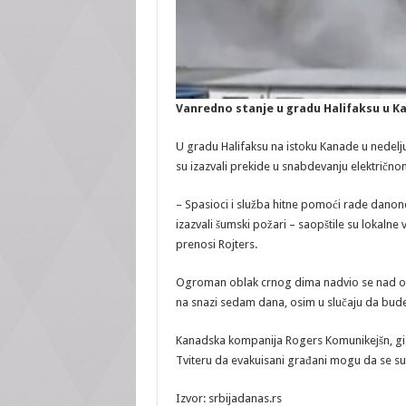
Vanredno stanje u gradu Halifaksu u K
U gradu Halifaksu na istoku Kanade u nedelj
su izazvali prekide u snabdevanju električno
– Spasioci i služba hitne pomoći rade danono
izazvali šumski požari – saopštile su lokalne
prenosi Rojters.
Ogroman oblak crnog dima nadvio se nad ovi
na snazi sedam dana, osim u slučaju da bude 
Kanadska kompanija Rogers Komunikejšn, giga
Tviteru da evakuisani građani mogu da se s
Izvor: srbijadanas.rs