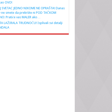
nao OVO!
J SVETAC JEDNO NIKOME NE OPRAŠTA! Danas
 ne smete da prekršite ni POD TAČKOM
NO: Pratiće vas MALER ako…
A LAŽIRALA TRUDNOĆU! Isplivali svi detalji
NDALA