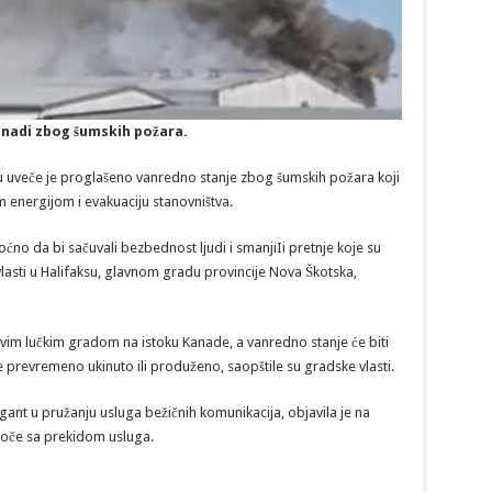
anadi zbog šumskih požara.
u uveče je proglašeno vanredno stanje zbog šumskih požara koji
m energijom i evakuaciju stanovništva.
ćno da bi sačuvali bezbednost ljudi i smanjiIi pretnje koje su
 vlasti u Halifaksu, glavnom gradu provincije Nova Škotska,
m lučkim gradom na istoku Kanade, a vanredno stanje će biti
prevremeno ukinuto ili produženo, saopštile su gradske vlasti.
nt u pružanju usluga bežičnih komunikacija, objavila je na
uoče sa prekidom usluga.