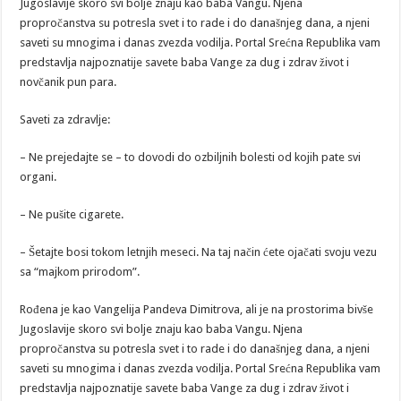
Jugoslavije skoro svi bolje znaju kao baba Vangu. Njena
propročanstva su potresla svet i to rade i do današnjeg dana, a njeni
saveti su mnogima i danas zvezda vodilja. Portal Srećna Republika vam
predstavlja najpoznatije savete baba Vange za dug i zdrav život i
novčanik pun para.
Saveti za zdravlje:
– Ne prejedajte se – to dovodi do ozbiljnih bolesti od kojih pate svi
organi.
– Ne pušite cigarete.
– Šetajte bosi tokom letnjih meseci. Na taj način ćete ojačati svoju vezu
sa “majkom prirodom”.
Rođena je kao Vangelija Pandeva Dimitrova, ali je na prostorima bivše
Jugoslavije skoro svi bolje znaju kao baba Vangu. Njena
propročanstva su potresla svet i to rade i do današnjeg dana, a njeni
saveti su mnogima i danas zvezda vodilja. Portal Srećna Republika vam
predstavlja najpoznatije savete baba Vange za dug i zdrav život i