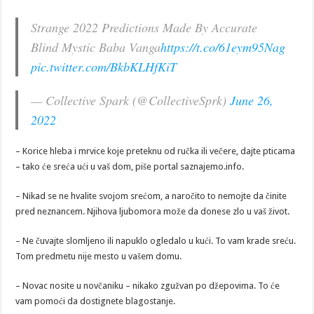
Strange 2022 Predictions Made By Accurate
Blind Mystic Baba Vanga
https://t.co/61eym95Nag
pic.twitter.com/BkbKLHfKiT
— Collective Spark (@CollectiveSprk)
June 26,
2022
– Korice hleba i mrvice koje preteknu od ručka ili večere, dajte pticama
– tako će sreća ući u vaš dom, piše portal saznajemo.info.
– Nikad se ne hvalite svojom srećom, a naročito to nemojte da činite
pred neznancem. Njihova ljubomora može da donese zlo u vaš život.
– Ne čuvajte slomljeno ili napuklo ogledalo u kući. To vam krade sreću.
Tom predmetu nije mesto u vašem domu.
– Novac nosite u novčaniku – nikako zgužvan po džepovima. To će
vam pomoći da dostignete blagostanje.