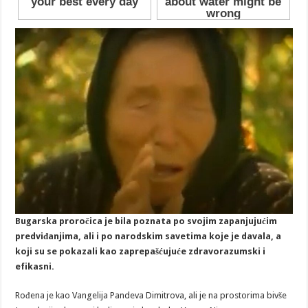
Bugarska proročica je bila poznata po svojim zapanjujućim
predviđanjima, ali i po narodskim savetima koje je davala, a
koji su se pokazali kao zaprepašćujuće zdravorazumski i
efikasni.
Rođena je kao Vangelija Pandeva Dimitrova, ali je na prostorima bivše