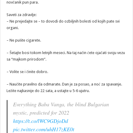
novčanik pun para.
Saveti za zdravlje:
– Ne prejedajte se – to dovodi do ozbiljnih bolesti od kojih pate svi
organi.
– Ne pušite cigarete.
– Šetajte bosi tokom letnjih meseci. Na taj način ćete ojačati svoju vezu
sa “majkom prirodom”.
– Volite se i činite dobro.
– Naučite pravilno da odmarate. Dan je za posao, a noć za spavanje.
Ležite najkasnije do 22 sata, a ustajte u 5-6 ujutru.
Everything Baba Vanga, the blind Bulgarian
mystic, predicted for 2022
https://t.co/lWC9GDjoDd
pic.twitter.com/uhH17zKE0t