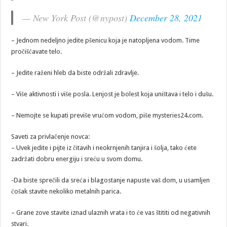
— New York Post (@nypost)
December 28, 2021
– Jednom nedeljno jedite pšenicu koja je natopljena vodom. Time
pročišćavate telo.
– Jedite raženi hleb da biste održali zdravlje.
– Više aktivnosti i više posla. Lenjost je bolest koja uništava i telo i dušu.
– Nemojte se kupati previše vrućom vodom, piše mysteries24.com.
Saveti za privlačenje novca:
– Uvek jedite i pijte iz čitavih i neokrnjenih tanjira i šolja, tako ćete
zadržati dobru energiju i sreću u svom domu.
-Da biste sprečili da sreća i blagostanje napuste vaš dom, u usamljen
ćošak stavite nekoliko metalnih parica.
– Grane zove stavite iznad ulaznih vrata i to će vas štititi od negativnih
stvari.