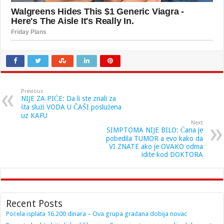
Previous
NIJE ZA PIĆE: Da li ste znali za
šta služi VODA U ČAŠI poslužena
uz KAFU
Next
SIMPTOMA NIJE BILO: Ćana je
pobedila TUMOR a evo kako da
VI ZNATE ako je OVAKO odma
idite kod DOKTORA
Recent Posts
Počela isplata 16.200 dinara – Ova grupa građana dobija novac