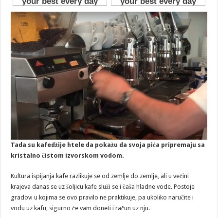
Tada su kafedžije htele da pokažu da svoja pića pripremaju sa
kristalno čistom izvorskom vodom.
Kultura ispijanja kafe razlikuje se od zemlje do zemlje, ali u većini
krajeva danas se uz šoljicu kafe služi se i čaša hladne vode. Postoje
gradovi u kojima se ovo pravilo ne praktikuje, pa ukoliko naručite i
vodu uz kafu, sigurno će vam doneti i račun uz nju.