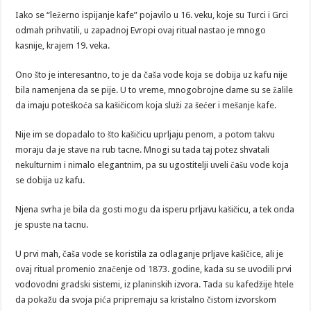
Iako se “ležerno ispijanje kafe” pojavilo u 16. veku, koje su Turci i Grci
odmah prihvatili, u zapadnoj Evropi ovaj ritual nastao je mnogo
kasnije, krajem 19. veka.
Ono što je interesantno, to je da čaša vode koja se dobija uz kafu nije
bila namenjena da se pije. U to vreme, mnogobrojne dame su se žalile
da imaju poteškoća sa kašičicom koja služi za šećer i mešanje kafe.
Nije im se dopadalo to što kašičicu uprljaju penom, a potom takvu
moraju da je stave na rub tacne. Mnogi su tada taj potez shvatali
nekulturnim i nimalo elegantnim, pa su ugostitelji uveli čašu vode koja
se dobija uz kafu.
Njena svrha je bila da gosti mogu da isperu prljavu kašičicu, a tek onda
je spuste na tacnu.
U prvi mah, čaša vode se koristila za odlaganje prljave kašičice, ali je
ovaj ritual promenio značenje od 1873. godine, kada su se uvodili prvi
vodovodni gradski sistemi, iz planinskih izvora. Tada su kafedžije htele
da pokažu da svoja pića pripremaju sa kristalno čistom izvorskom