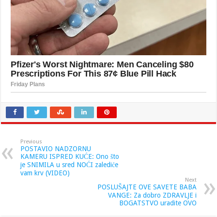
Previous
POSTAVIO NADZORNU
KAMERU ISPRED KUĆE: Ono što
je SNIMILA u sred NOĆI zalediće
vam krv (VIDEO)
Next
POSLUŠAJTE OVE SAVETE BABA
VANGE: Za dobro ZDRAVLJE i
BOGATSTVO uradite OVO