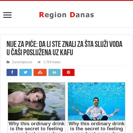
NIJE ZA PIĆE: Da li ste znali za šta služi VODA
U ČAŠI poslužena uz KAFU
Zanimljivosti
1,739 Views