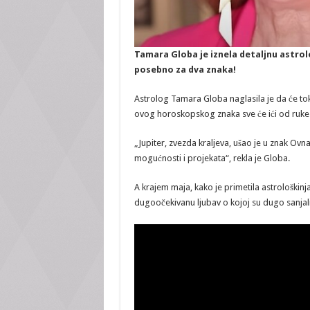
Tamara Globa je iznela detaljnu astrolo
posebno za dva znaka!
Astrolog Tamara Globa naglasila je da će to
ovog horoskopskog znaka sve će ići od ruke u 
„Jupiter, zvezda kraljeva, ušao je u znak Ovn
mogućnosti i projekata“, rekla je Globa.
A krajem maja, kako je primetila astrološkinja, 
dugoočekivanu ljubav o kojoj su dugo sanjali