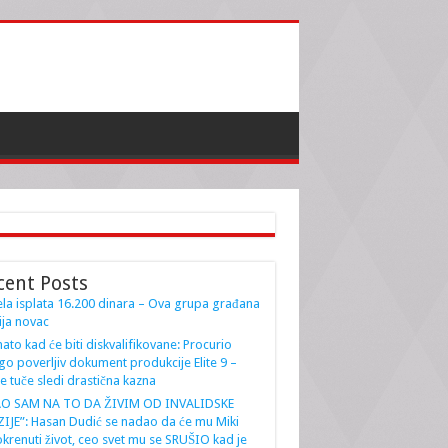
cent Posts
la isplata 16.200 dinara – Ova grupa građana
ja novac
ato kad će biti diskvalifikovane: Procurio
go poverljiv dokument produkcije Elite 9 –
e tuče sledi drastična kazna
AO SAM NA TO DA ŽIVIM OD INVALIDSKE
IJE”: Hasan Dudić se nadao da će mu Miki
krenuti život, ceo svet mu se SRUŠIO kad je