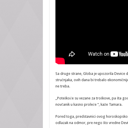
Sa druge strane, Globa je upozorila Device 
stručnjaka, ovih dana bi trebalo ekonomičnij
ne treba.
„Poteškoće su vezane za troškove, pa šta god
novčanik u kasno proleće “, kaže Tamara.
Pored toga, predstavnici ovog horoskopskog
odlazak na odmor, pre nego što vredne Devi