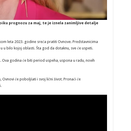
šku prognozu za maj, te je iznela zanimljive detalje
kom leta 2023. godine sreća pratiti Ovnove. Predstavnicima
u bilo kojoj oblasti. Šta god da dotaknu, sve će uspeti.
a. Ova godina će biti period uspeha, uspona u radu, novih
Ovnovi će poboljšati i svoj lični život. Pronaći će
.