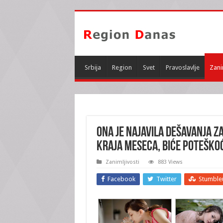
Srbija
Region
Svet
Pravoslavlje
Zani
ONA JE NAJAVILA DEŠAVANJA Z
kraja meseca, biće POTEŠKO
Zanimljivosti
883 Views
Facebook
Twitter
Stumble