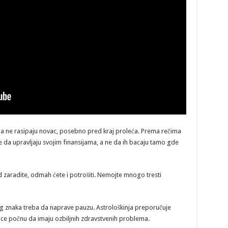
da ne rasipaju novac, posebno pred kraj proleća. Prema rečima
e da upravljaju svojim finansijama, a ne da ih bacaju tamo gde
 zaradite, odmah ćete i potrošiti. Nemojte mnogo tresti
 znaka treba da naprave pauzu. Astrološkinja preporučuje
ce počnu da imaju ozbiljnih zdravstvenih problema.