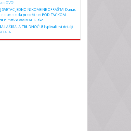
nao OVO!
J SVETAC JEDNO NIKOME NE OPRAŠTA! Danas
 ne smete da prekršite ni POD TAČKOM
NO: Pratiće vas MALER ako…
A LAŽIRALA TRUDNOĆU! Isplivali svi detalji
NDALA