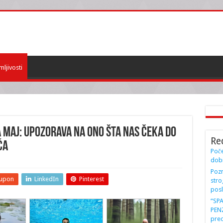
mljivosti
A MAJ: Upozorava na ONO šta nas ČEKA do
Re
ĆA
Poče
dobi
Pozn
upon
LinkedIn
Pinterest
stro
posl
“SP
PENZ
preo