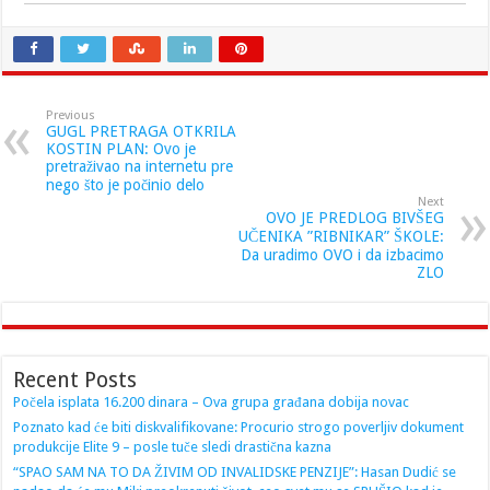
Previous
GUGL PRETRAGA OTKRILA
KOSTIN PLAN: Ovo je
pretraživao na internetu pre
nego što je počinio delo
Next
OVO JE PREDLOG BIVŠEG
UČENIKA ”RIBNIKAR” ŠKOLE:
Da uradimo OVO i da izbacimo
ZLO
Recent Posts
Počela isplata 16.200 dinara – Ova grupa građana dobija novac
Poznato kad će biti diskvalifikovane: Procurio strogo poverljiv dokument
produkcije Elite 9 – posle tuče sledi drastična kazna
“SPAO SAM NA TO DA ŽIVIM OD INVALIDSKE PENZIJE”: Hasan Dudić se