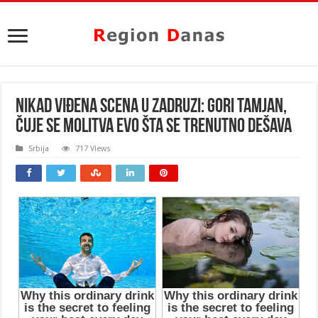
NIKAD VIĐENA SCENA U ZADRUZI: Gori tamjan,
čuje se molitva evo šta se trenutno DEŠAVA
Srbija
717 Views