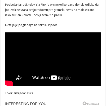
Podsećanja radi, televizija Pink je pre nekoliko dana donela odluku da
još uvek ne vraća svoju redovnu programsku šemu na male ekrane,
iako su Dani žalosti u Srbiji zvanično prošli.
Detaljnije pogledajte na snimku ispod:
Izvor: srbijadanas.rs