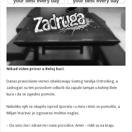
Nikad viđen prizor u Beloj kući.
Danas pravoslavni vernici obeležavaju Svetog Vasilija Ostroškog, a
zadrugari su tim povodom odlučili da zapale tamjan u kuhinji Bele
kuće i da se zajedno pomole.
Nekoliko njih se okupilo ispred šporeta i u miru i tišini se pomolilo, a
Miljan Vračević je izgovarao molitvu naglas.
– Da smo živi i zdravi mi i naše porodice. Amin – rekli su na kraju.