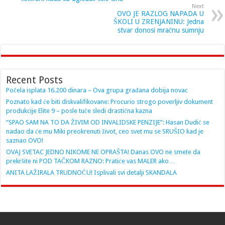
Next
OVO JE RAZLOG NAPADA U
ŠKOLI U ZRENJANINU: Jedna
stvar donosi mračnu sumnju
Recent Posts
Počela isplata 16.200 dinara – Ova grupa građana dobija novac
Poznato kad će biti diskvalifikovane: Procurio strogo poverljiv dokument
produkcije Elite 9 – posle tuče sledi drastična kazna
“SPAO SAM NA TO DA ŽIVIM OD INVALIDSKE PENZIJE”: Hasan Dudić se
nadao da će mu Miki preokrenuti život, ceo svet mu se SRUŠIO kad je
saznao OVO!
OVAJ SVETAC JEDNO NIKOME NE OPRAŠTA! Danas OVO ne smete da
prekršite ni POD TAČKOM RAZNO: Pratiće vas MALER ako…
ANITA LAŽIRALA TRUDNOĆU! Isplivali svi detalji SKANDALA