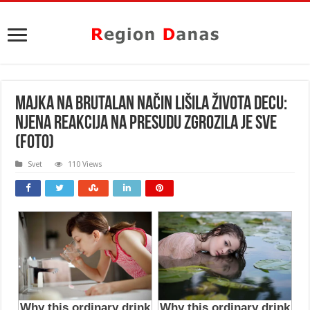
MAJKA NA BRUTALAN NAČIN LIŠILA ŽIVOTA DECU:
Njena reakcija na presudu ZGROZILA je sve
(FOTO)
Svet
110 Views