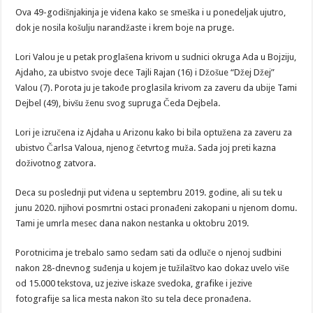
Ova 49-godišnjakinja je viđena kako se smeška i u ponedeljak ujutro,
dok je nosila košulju narandžaste i krem boje na pruge.
Lori Valou je u petak proglašena krivom u sudnici okruga Ada u Bojziju,
Ajdaho, za ubistvo svoje dece Tajli Rajan (16) i Džošue “Džej Džej”
Valou (7). Porota ju je takođe proglasila krivom za zaveru da ubije Tami
Dejbel (49), bivšu ženu svog supruga Čeda Dejbela.
Lori je izručena iz Ajdaha u Arizonu kako bi bila optužena za zaveru za
ubistvo Čarlsa Valoua, njenog četvrtog muža. Sada joj preti kazna
doživotnog zatvora.
Deca su poslednji put viđena u septembru 2019. godine, ali su tek u
junu 2020. njihovi posmrtni ostaci pronađeni zakopani u njenom domu.
Tami je umrla mesec dana nakon nestanka u oktobru 2019.
Porotnicima je trebalo samo sedam sati da odluče o njenoj sudbini
nakon 28-dnevnog suđenja u kojem je tužilaštvo kao dokaz uvelo više
od 15.000 tekstova, uz jezive iskaze svedoka, grafike i jezive
fotografije sa lica mesta nakon što su tela dece pronađena.