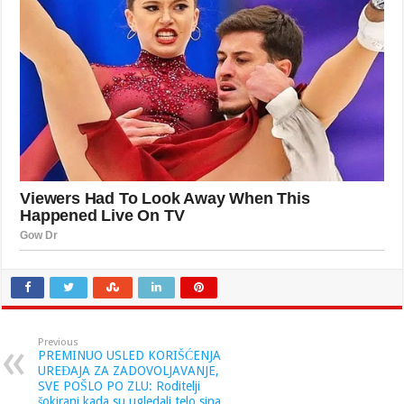
Previous
PREMINUO USLED KORIŠĆENJA
UREĐAJA ZA ZADOVOLJAVANJE,
SVE POŠLO PO ZLU: Roditelji
šokirani kada su ugledali telo sina