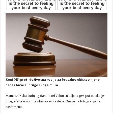
Ženi (49) preti doživotna robija za brutalno ubistvo njene
dece i bivše supruge svoga muža.
Mama iz “Kulta Sudnjeg dana” Lori Valou snimljena prvi put otkako je
proglašena krivom za ubistvo svoje dece. Ona je na fotografijama
nasmešena.