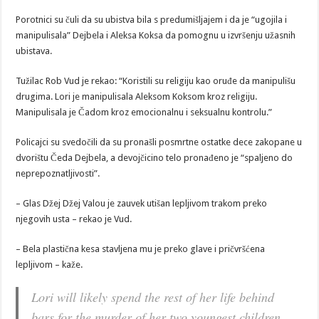
Porotnici su čuli da su ubistva bila s predumišljajem i da je “ugojila i
manipulisala” Dejbela i Aleksa Koksa da pomognu u izvršenju užasnih
ubistava.
Tužilac Rob Vud je rekao: “Koristili su religiju kao oruđe da manipulišu
drugima. Lori je manipulisala Aleksom Koksom kroz religiju.
Manipulisala je Čadom kroz emocionalnu i seksualnu kontrolu.”
Policajci su svedočili da su pronašli posmrtne ostatke dece zakopane u
dvorištu Čeda Dejbela, a devojčicino telo pronađeno je “spaljeno do
neprepoznatljivosti”.
– Glas Džej Džej Valou je zauvek utišan lepljivom trakom preko
njegovih usta – rekao je Vud.
– Bela plastična kesa stavljena mu je preko glave i pričvršćena
lepljivom – kaže.
Lori will likely spend the rest of her life behind
bars for the murder of her two youngest children,