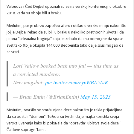
Valouova i Čed Dejbel upoznali su se na verskoj konferenciji u oktobru
2018. kada su oboje bili u braku.
Međutim, par je ubrzo započeo aferu i otišao u versku misiju nakon što
joj je Dejbel rekao da su bili u braku u nekoliko prethodnih života i da
je ona “seksualna boginja” koja je trebalo da mu pomogne da spase
svet tako što je okupila 144.000 sledbenika tako da je Isus mogao da
se vrati.
Lori Vallow booked back into jail — this time as
a convicted murderer.
New mugshot:
pic.twitter.com/ryvWBA5AiK
— Brian Entin (@BrianEntin)
May 15, 2023
Međutim, završilo se smrću njene dece nakon što je rekla prijateljima
da su postali “demoni”. Tužioci su tvrdili da je majka koristila svoja
verska uverenja kako bi pokušala da “opravda” ubistva svoje dece i
Čadove supruge Tami.