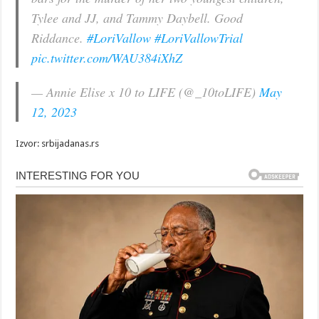
Tylee and JJ, and Tammy Daybell. Good
Riddance.
#LoriVallow
#LoriVallowTrial
pic.twitter.com/WAU384iXhZ
— Annie Elise x 10 to LIFE (@_10toLIFE)
May
12, 2023
Izvor: srbijadanas.rs