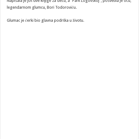
Napisala je još dve knjige za decu, a “Park Logovskoj”, posvetila je ocu,
legendarnom glumcu, Bori Todoroviću.
Glumac je ćerki bio glavna podrška u životu.