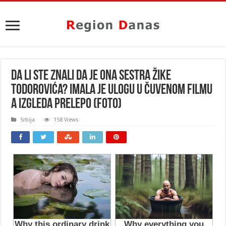
DA LI STE ZNALI DA JE ONA SESTRA ŽIKE
TODOROVIĆA? Imala je ulogu u čuvenom filmu
a izgleda prelepo (FOTO)
Srbija
158 Views