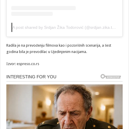
A post shared by Srdjan Žika Todorović (@srdjan.zika.todorovic)
Radila je na prevođenju filmova kao i pozorišnih scenarija, a šest
godina bila je prevodilac u Ujedinjenim nacijama.
Izvor: espreso.co.rs