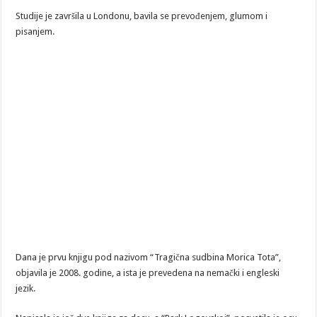
Studije je završila u Londonu, bavila se prevođenjem, glumom i
pisanjem.
Dana je prvu knjigu pod nazivom “Tragična sudbina Morica Tota”,
objavila je 2008. godine, a ista je prevedena na nemački i engleski
jezik.