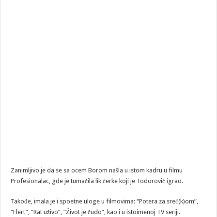
Zanimljivo je da se sa ocem Borom našla u istom kadru u filmu
Profesionalac, gde je tumačila lik ćerke koji je Todorović igrao.
Takođe, imala je i spoetne uloge u filmovima: “Potera za sreć(k)om”,
“Flert”, “Rat uživo”, “Život je čudo”, kao i u istoimenoj TV seriji.