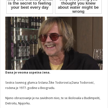
Dana je veoma uspešna žena.
Sestra čuvenog glumca Srđana Žike Todorovića,Dana Todorović,
rođena je 1977. godine u Beogradu.
Njeno obrazovanje je na zavidnom nivo, te se školovala u Budimpešti,
Detroitu, Njujorku.