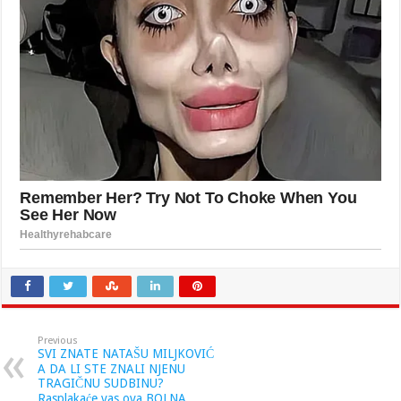
Previous
SVI ZNATE NATAŠU MILJKOVIĆ
A DA LI STE ZNALI NJENU
TRAGIČNU SUDBINU?
Rasplakaće vas ova BOLNA