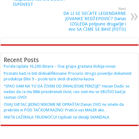
ISPOVEST
Next
DA LI SE SEĆATE LEGENDARNE
JOVANKE REDŽEPOVIĆ? Danas
IZGLEDA potpuno drugačije i
evo SA ČIME SE BAVI (FOTO)
Recent Posts
Počela isplata 16.200 dinara – Ova grupa građana dobija novac
Poznato kad će biti diskvalifikovane: Procurio strogo poverljiv dokument
produkcije Elite 9 – posle tuče sledi drastična kazna
“SPAO SAM NA TO DA ŽIVIM OD INVALIDSKE PENZIJE”: Hasan Dudić se
nadao da će mu Miki preokrenuti život, ceo svet mu se SRUŠIO kad je
saznao OVO!
OVAJ SVETAC JEDNO NIKOME NE OPRAŠTA! Danas OVO ne smete da
prekršite ni POD TAČKOM RAZNO: Pratiće vas MALER ako…
ANITA LAŽIRALA TRUDNOĆU! Isplivali svi detalji SKANDALA