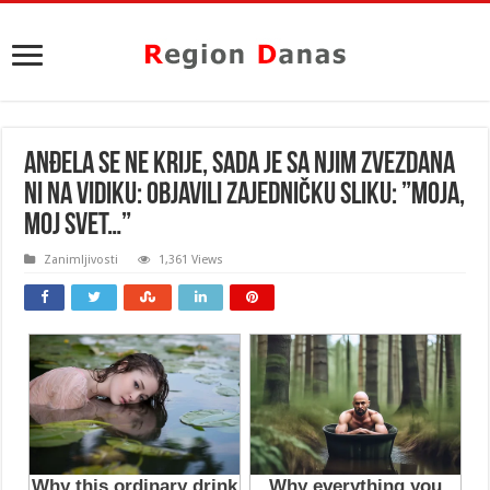
ANĐELA SE NE KRIJE, SADA JE SA NJIM ZVEZDANA
NI NA VIDIKU: Objavili zajedničku sliku: ”Moja,
moj svet…”
Zanimljivosti
1,361 Views