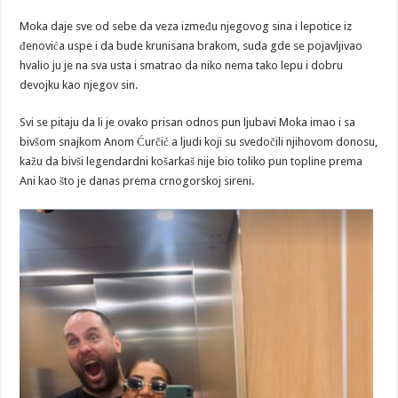
Moka daje sve od sebe da veza između njegovog sina i lepotice iz
đenovića uspe i da bude krunisana brakom, suda gde se pojavljivao
hvalio ju je na sva usta i smatrao da niko nema tako lepu i dobru
devojku kao njegov sin.
Svi se pitaju da li je ovako prisan odnos pun ljubavi Moka imao i sa
bivšom snajkom Anom Ćurčić a ljudi koji su svedočili njihovom donosu,
kažu da bivši legendardni košarkaš nije bio toliko pun topline prema
Ani kao što je danas prema crnogorskoj sireni.