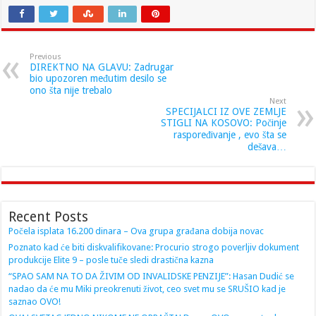
Previous
DIREKTNO NA GLAVU: Zadrugar
bio upozoren međutim desilo se
ono šta nije trebalo
Next
SPECIJALCI IZ OVE ZEMLJE
STIGLI NA KOSOVO: Počinje
raspoređivanje , evo šta se
dešava…
Recent Posts
Počela isplata 16.200 dinara – Ova grupa građana dobija novac
Poznato kad će biti diskvalifikovane: Procurio strogo poverljiv dokument
produkcije Elite 9 – posle tuče sledi drastična kazna
“SPAO SAM NA TO DA ŽIVIM OD INVALIDSKE PENZIJE”: Hasan Dudić se
nadao da će mu Miki preokrenuti život, ceo svet mu se SRUŠIO kad je
saznao OVO!