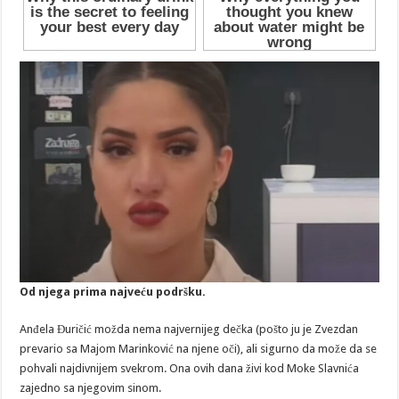
Od njega prima najveću podršku.
Anđela Đuričić možda nema najvernijeg dečka (pošto ju je Zvezdan
prevario sa Majom Marinković na njene oči), ali sigurno da može da se
pohvali najdivnijem svekrom. Ona ovih dana živi kod Moke Slavnića
zajedno sa njegovim sinom.