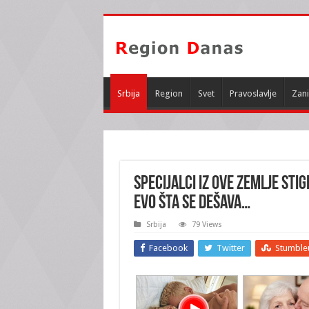
Srbija
Region
Svet
Pravoslavlje
Zani
SPECIJALCI IZ OVE ZEMLJE STI
evo šta se dešava…
Srbija
79 Views
Facebook
Twitter
Stumble