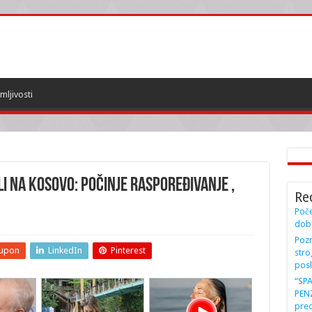
mljivosti
GLI NA KOSOVO: Počinje raspoređivanje ,
Re
Poče
dobi
Pozn
upon
LinkedIn
Pinterest
stro
posl
“SP
PENZ
preo