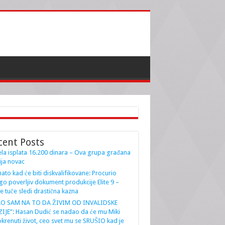
cent Posts
la isplata 16.200 dinara – Ova grupa građana
ja novac
ato kad će biti diskvalifikovane: Procurio
go poverljiv dokument produkcije Elite 9 –
e tuče sledi drastična kazna
AO SAM NA TO DA ŽIVIM OD INVALIDSKE
IJE”: Hasan Dudić se nadao da će mu Miki
krenuti život, ceo svet mu se SRUŠIO kad je