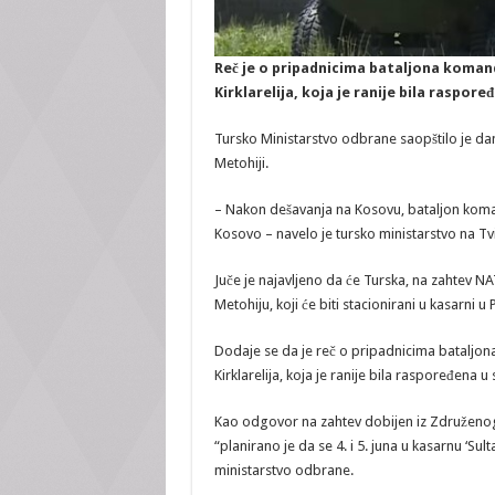
Reč je o pripadnicima bataljona koman
Kirklarelija, koja je ranije bila raspor
Tursko Ministarstvo odbrane saopštilo je da
Metohiji.
– Nakon dešavanja na Kosovu, bataljon kom
Kosovo – navelo je tursko ministarstvo na Tvi
Juče je najavljeno da će Turska, na zahtev N
Metohiju, koji će biti stacionirani u kasarni u 
Dodaje se da je reč o pripadnicima bataljo
Kirklarelija, koja je ranije bila raspoređena u
Kao odgovor na zahtev dobijen iz Združeno
“planirano je da se 4. i 5. juna u kasarnu ‘Su
ministarstvo odbrane.