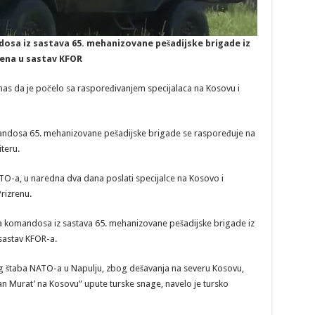
dosa iz sastava 65. mehanizovane pešadijske brigade iz
eđena u sastav KFOR
nas da je počelo sa raspoređivanjem specijalaca na Kosovu i
andosa 65. mehanizovane pešadijske brigade se raspoređuje na
teru.
ATO-a, u naredna dva dana poslati specijalce na Kosovo i
Prizrenu.
na komandosa iz sastava 65. mehanizovane pešadijske brigade iz
 sastav KFOR-a.
g štaba NATO-a u Napulju, zbog dešavanja na severu Kosovu,
ltan Murat’ na Kosovu” upute turske snage, navelo je tursko