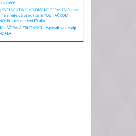
nao OVO!
J SVETAC JEDNO NIKOME NE OPRAŠTA! Danas
 ne smete da prekršite ni POD TAČKOM
NO: Pratiće vas MALER ako…
A LAŽIRALA TRUDNOĆU! Isplivali svi detalji
NDALA