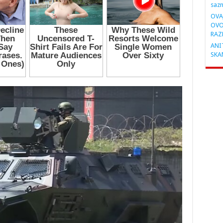
saz
OVA
OVO
RAZ
ANIT
SKA