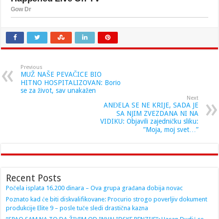
Previous
MUŽ NAŠE PEVAČICE BIO
HITNO HOSPITALIZOVAN: Borio
se za život, sav unakažen
Next
ANĐELA SE NE KRIJE, SADA JE
SA NJIM ZVEZDANA NI NA
VIDIKU: Objavili zajedničku sliku:
”Moja, moj svet…”
Recent Posts
Počela isplata 16.200 dinara – Ova grupa građana dobija novac
Poznato kad će biti diskvalifikovane: Procurio strogo poverljiv dokument
produkcije Elite 9 – posle tuče sledi drastična kazna