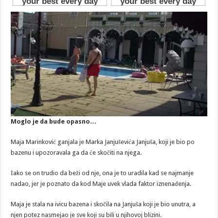
Moglo je da bude opasno…
Maja Marinković ganjala je Marka Janjuševića Janjuša, koji je bio po
bazenu i upozoravala ga da će skočiti na njega.
Iako se on trudio da beži od nje, ona je to uradila kad se najmanje
nadao, jer je poznato da kod Maje uvek vlada faktor iznenađenja.
Maja je stala na ivicu bazena i skočila na Janjuša koji je bio unutra, a
njen potez nasmejao je sve koji su bili u njihovoj blizini.