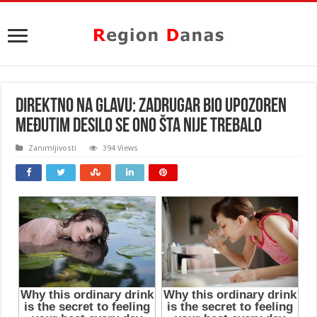
DIREKTNO NA GLAVU: Zadrugar bio upozoren
međutim desilo se ono šta nije trebalo
Zanimljivosti
394 Views