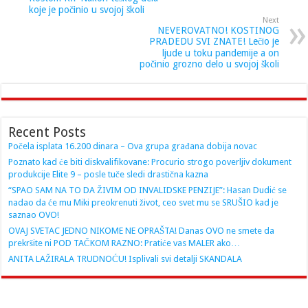
koje je počinio u svojoj školi
Next
NEVEROVATNO! KOSTINOG
PRADEDU SVI ZNATE! Lečio je
ljude u toku pandemije a on
počinio grozno delo u svojoj školi
Recent Posts
Počela isplata 16.200 dinara – Ova grupa građana dobija novac
Poznato kad će biti diskvalifikovane: Procurio strogo poverljiv dokument
produkcije Elite 9 – posle tuče sledi drastična kazna
“SPAO SAM NA TO DA ŽIVIM OD INVALIDSKE PENZIJE”: Hasan Dudić se
nadao da će mu Miki preokrenuti život, ceo svet mu se SRUŠIO kad je
saznao OVO!
OVAJ SVETAC JEDNO NIKOME NE OPRAŠTA! Danas OVO ne smete da
prekršite ni POD TAČKOM RAZNO: Pratiće vas MALER ako…
ANITA LAŽIRALA TRUDNOĆU! Isplivali svi detalji SKANDALA