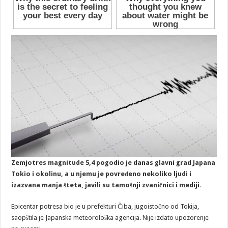
Zemjotres magnitude 5,4 pogodio je danas glavni grad Japana
Tokio i okolinu, a u njemu je povređeno nekoliko ljudi i
izazvana manja šteta, javili su tamošnji zvaničnici i mediji.
Epicentar potresa bio je u prefekturi Čiba, jugoistočno od Tokija,
saopštila je Japanska meteorološka agencija. Nije izdato upozorenje