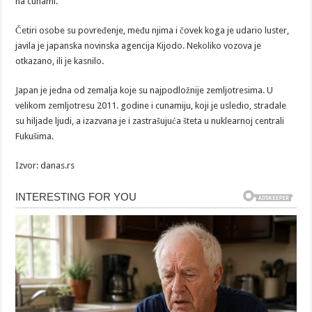
na cunami.
Četiri osobe su povređenje, među njima i čovek koga je udario luster,
javila je japanska novinska agencija Kijodo. Nekoliko vozova je
otkazano, ili je kasnilo.
Japan je jedna od zemalja koje su najpodložnije zemljotresima. U
velikom zemljotresu 2011. godine i cunamiju, koji je usledio, stradale
su hiljade ljudi, a izazvana je i zastrašujuća šteta u nuklearnoj centrali
Fukušima.
Izvor: danas.rs