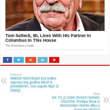
Previous
MNOGI NEVERUJU! Evo koliko
zapravo ima godina MILICA
JOKANOVIĆ, ona uopšte NIJE IZ
SRBIJE
Next
DA TO JE ONA! OVAKO DANAS
IZGLEDA: Prelepa Rosa iz
Montevideo okačila sliku u
kupaćem (FOTO)