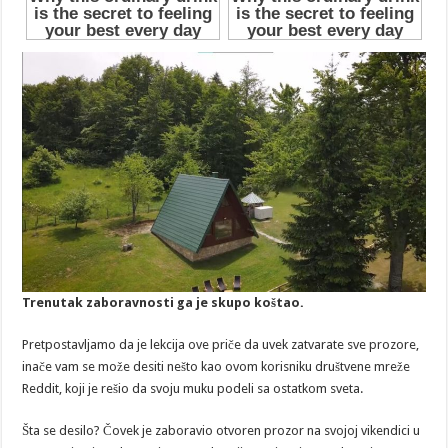
Trenutak zaboravnosti ga je skupo koštao.
Pretpostavljamo da je lekcija ove priče da uvek zatvarate sve prozore,
inače vam se može desiti nešto kao ovom korisniku društvene mreže
Reddit, koji je rešio da svoju muku podeli sa ostatkom sveta.
Šta se desilo? Čovek je zaboravio otvoren prozor na svojoj vikendici u