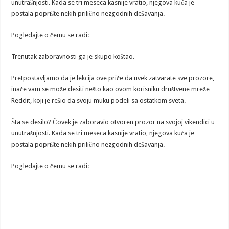
unutrašnjosti. Kada se tri meseca kasnije vratio, njegova kuća je
postala poprište nekih prilično nezgodnih dešavanja.
Pogledajte o čemu se radi:
Trenutak zaboravnosti ga je skupo koštao.
Pretpostavljamo da je lekcija ove priče da uvek zatvarate sve prozore,
inače vam se može desiti nešto kao ovom korisniku društvene mreže
Reddit, koji je rešio da svoju muku podeli sa ostatkom sveta.
Šta se desilo? Čovek je zaboravio otvoren prozor na svojoj vikendici u
unutrašnjosti. Kada se tri meseca kasnije vratio, njegova kuća je
postala poprište nekih prilično nezgodnih dešavanja.
Pogledajte o čemu se radi: