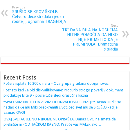
Previous
SRUŠIO SE KROV ŠKOLE:
Četvoro dece stradalo i jedan
roditelj , ogromna TRAGEDIJA
Next
TRI DANA BILA NA NOSILIMA
HITNE POMOĆI A DA NIKO
NIJE PRIMETIO DA JE
PREMINULA: Dramatična
situacija
Recent Posts
Počela isplata 16.200 dinara – Ova grupa građana dobija novac
Poznato kad će biti diskvalifikovane: Procurio strogo poverljiv dokument
produkcije Elite 9 – posle tuče sledi drastična kazna
“SPAO SAM NA TO DA ŽIVIM OD INVALIDSKE PENZIJE”: Hasan Dudić se
nadao da će mu Miki preokrenuti život, ceo svet mu se SRUŠIO kad je
saznao OVO!
OVAJ SVETAC JEDNO NIKOME NE OPRAŠTA! Danas OVO ne smete da
prekršite ni POD TAČKOM RAZNO: Pratiće vas MALER ako…