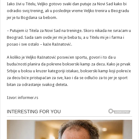
Iako živi u Titelu, Veljko gotovo svaki dan putuje za Novi Sad kako bi
odradio svoj trening, ali u poslednje vreme Veljko trenira u Beogradu
jer je tu Bogdana sa bebom.
– Putujem iz Titela za Novi Sad na treninge. Skoro nikada ne svraćam u
Beograd. Sada sam ovde jer mi je beba tu, a u Titelu mi je i farma i
posao i sve ostalo – kaže Ražnatović.
A koliko je Veljko Ražnatović posvećen sportu, govori i to da u
budućnosti planira da pokrene bokserski kamp za decu. Kako je prvak
Srbije u boksu u kruzer kategoriji istakao, bokserski kamp koji pokreće
za decu biće pristupačan za sve, kao i da se odlučio za to jer je sport
bitan za odrastanje svakog deteta.
Izvor: informer.rs