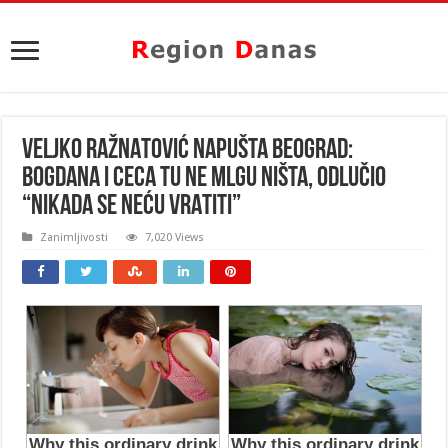
VELJKO RAŽNATOVIĆ NAPUŠTA BEOGRAD:
Bogdana i Ceca tu ne mlgu ništa, odlučio
“NIKADA SE NEĆU VRATITI”
Zanimljivosti
7,020 Views