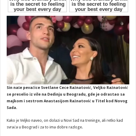
Sin naše pevačice Svetlane Cece Ražnatović, Veljko Ražnatović
se preselio iz vile na Dedinju u Beogradu, gde je odrastao sa
majkom i sestrom Anastasijom Ražnatović u Titel kod Novog
Sada.
Kako je Veljko naveo, on dolazi u Novi Sad na treninge, ali retko kad
svraća u Beograd i za to ima dobre razloge.