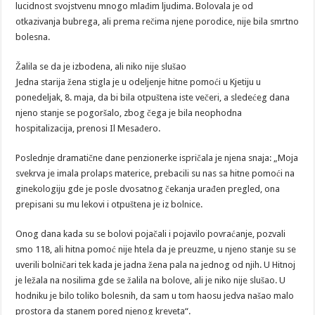
lucidnost svojstvenu mnogo mlađim ljudima. Bolovala je od
otkazivanja bubrega, ali prema rečima njene porodice, nije bila smrtno
bolesna.
Žalila se da je izbodena, ali niko nije slušao
Jedna starija žena stigla je u odeljenje hitne pomoći u Kjetiju u
ponedeljak, 8. maja, da bi bila otpuštena iste večeri, a sledećeg dana
njeno stanje se pogoršalo, zbog čega je bila neophodna
hospitalizacija, prenosi Il Mesađero.
Poslednje dramatične dane penzionerke ispričala je njena snaja: „Moja
svekrva je imala prolaps materice, prebacili su nas sa hitne pomoći na
ginekologiju gde je posle dvosatnog čekanja urađen pregled, ona
prepisani su mu lekovi i otpuštena je iz bolnice.
Onog dana kada su se bolovi pojačali i pojavilo povraćanje, pozvali
smo 118, ali hitna pomoć nije htela da je preuzme, u njeno stanje su se
uverili bolničari tek kada je jadna žena pala na jednog od njih. U Hitnoj
je ležala na nosilima gde se žalila na bolove, ali je niko nije slušao. U
hodniku je bilo toliko bolesnih, da sam u tom haosu jedva našao malo
prostora da stanem pored njenog kreveta“.