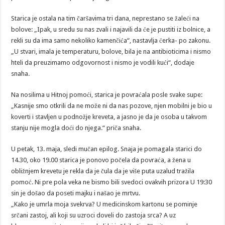
Starica je ostala na tim čaršavima tri dana, neprestano se žaleći na
bolove: „Ipak, u sredu su nas zvali i najavili da će je pustiti iz bolnice, a
rekli su da ima samo nekoliko kamenčića“, nastavlja ćerka- po zakonu.
„U stvari, imala je temperaturu, bolove, bila je na antibioticima i nismo
hteli da preuzimamo odgovornost i nismo je vodili kući“, dodaje
snaha.
Na nosilima u Hitnoj pomoći, starica je povraćala posle svake supe:
„Kasnije smo otkrili da ne može ni da nas pozove, njen mobilni je bio u
koverti i stavljen u podnožje kreveta, a jasno je da je osoba u takvom
stanju nije mogla doći do njega.“ priča snaha.
U petak, 13. maja, sledi mučan epilog. Snaja je pomagala starici do
14.30, oko 19.00 starica je ponovo počela da povraća, a žena u
obližnjem krevetu je rekla da je čula da je više puta uzalud tražila
pomoć. Ni pre pola veka ne bismo bili svedoci ovakvih prizora U 19:30
sin je došao da poseti majku i našao je mrtvu.
„Kako je umrla moja svekrva? U medicinskom kartonu se pominje
srčani zastoj, ali koji su uzroci doveli do zastoja srca? A uz