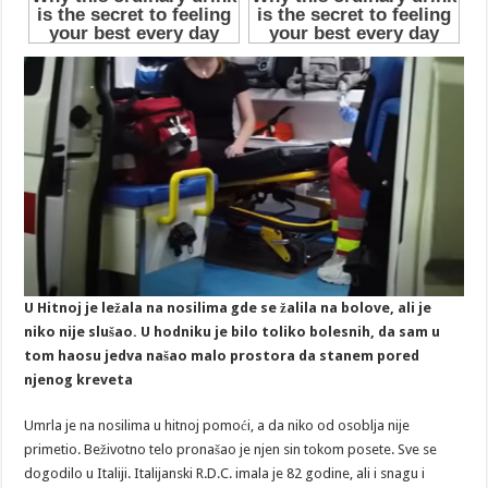
U Hitnoj je ležala na nosilima gde se žalila na bolove, ali je
niko nije slušao. U hodniku je bilo toliko bolesnih, da sam u
tom haosu jedva našao malo prostora da stanem pored
njenog kreveta
Umrla je na nosilima u hitnoj pomoći, a da niko od osoblja nije
primetio. Beživotno telo pronašao je njen sin tokom posete. Sve se
dogodilo u Italiji. Italijanski R.D.C. imala je 82 godine, ali i snagu i