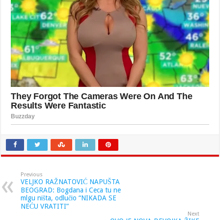
Previous
VELJKO RAŽNATOVIĆ NAPUŠTA
BEOGRAD: Bogdana i Ceca tu ne
mlgu ništa, odlučio “NIKADA SE
NEĆU VRATITI”
Next