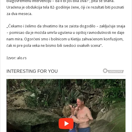
blagovremenu intervenciju – da li bi još bila živa?“, pita se snaha.
Urađena je obdukcija tela 82-godišnje žene, čiji će rezultati biti poznati
za dva meseca.
„Čekamo i želimo da shvatimo šta se zaista dogodilo – zaključuje snaja
– pomisao da je možda umrla ugušena u opštoj ravnodušnosti ne daje
nam mira. Ogorčeni smo i bolnicom u Kietiju zahvaćenom konfuzijom,
čak ni pre pola veka ne bismo bili svedoci ovakvih scena“.
Izvor: alo.rs