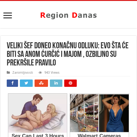
VELIKI ŠEF DONEO KONAČNU ODLUKU: Evo šta će
biti sa Anom Ćurčić i Majom , ozbiljno su
PREKRŠILE PRAVILO
Zanimljivosti
943 Views