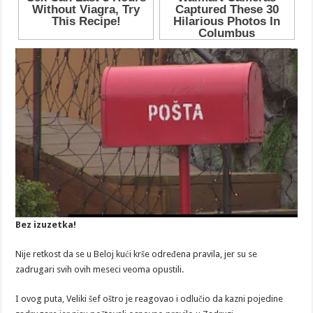
Bez izuzetka!
Nije retkost da se u Beloj kući krše određena pravila, jer su se
zadrugari svih ovih meseci veoma opustili.
I ovog puta, Veliki šef oštro je reagovao i odlučio da kazni pojedine