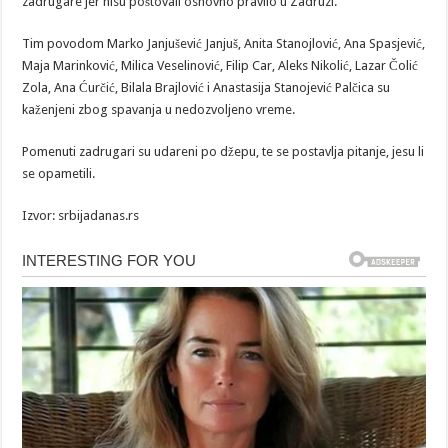
zadrugare jer nisu poštovali osnovno pravilo u Zadruzi.
Tim povodom Marko Janjušević Janjuš, Anita Stanojlović, Ana Spasjević,
Maja Marinković, Milica Veselinović, Filip Car, Aleks Nikolić, Lazar Čolić
Zola, Ana Ćurčić, Bilala Brajlović i Anastasija Stanojević Palčica su
kaženjeni zbog spavanja u nedozvoljeno vreme.
Pomenuti zadrugari su udareni po džepu, te se postavlja pitanje, jesu li
se opametili.
Izvor: srbijadanas.rs