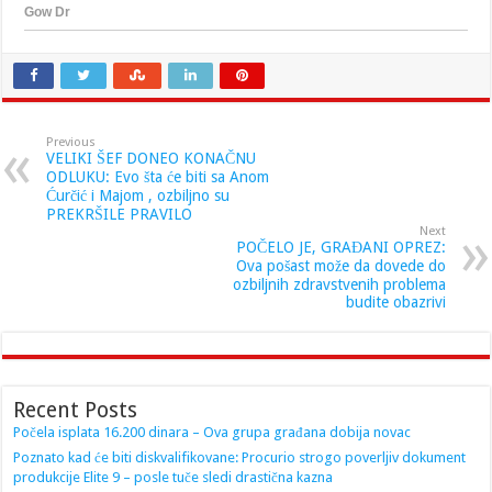
Previous
VELIKI ŠEF DONEO KONAČNU
ODLUKU: Evo šta će biti sa Anom
Ćurčić i Majom , ozbiljno su
PREKRŠILE PRAVILO
Next
POČELO JE, GRAĐANI OPREZ:
Ova pošast može da dovede do
ozbiljnih zdravstvenih problema
budite obazrivi
Recent Posts
Počela isplata 16.200 dinara – Ova grupa građana dobija novac
Poznato kad će biti diskvalifikovane: Procurio strogo poverljiv dokument
produkcije Elite 9 – posle tuče sledi drastična kazna