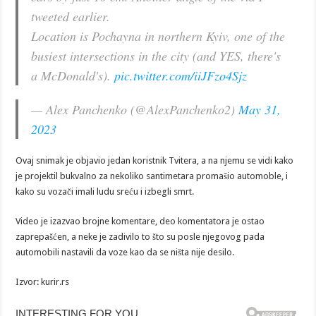
tweeted earlier.
Location is Pochayna in northern Kyiv, one of the
busiest intersections in the city (and YES, there's
a McDonald's).
pic.twitter.com/iiJFzo4Sjz
— Alex Panchenko (@AlexPanchenko2)
May 31,
2023
Ovaj snimak je objavio jedan koristnik Tvitera, a na njemu se vidi kako
je projektil bukvalno za nekoliko santimetara promašio automoble, i
kako su vozači imali ludu sreću i izbegli smrt.
Video je izazvao brojne komentare, deo komentatora je ostao
zaprepašćen, a neke je zadivilo to što su posle njegovog pada
automobili nastavili da voze kao da se ništa nije desilo.
Izvor: kurir.rs