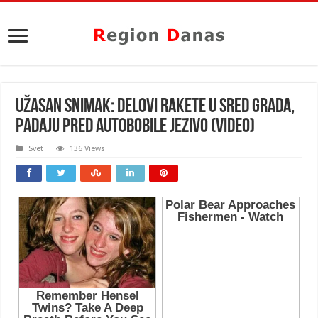
UŽASAN SNIMAK: Delovi rakete u sred grada,
padaju pred autobobile JEZIVO (VIDEO)
Svet
136 Views