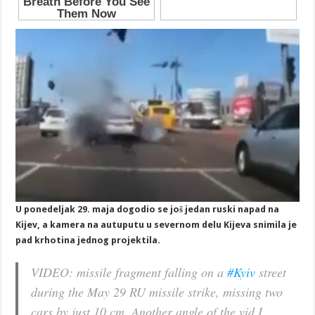
U ponedeljak 29. maja dogodio se još jedan ruski napad na
Kijev, a kamera na autuputu u severnom delu Kijeva snimila je
pad krhotina jednog projektila.
VIDEO: missile fragment falling on a
#Kyiv
street
during the May 29 RU missile strike, missing two
cars by just 10 cm. Another angle of the vid I