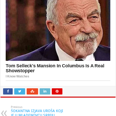
Previous
ŠOKANTNA IZJAVA UROŠA KOJI
JE U MLADENOVCU SRBIJU