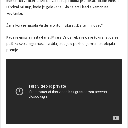
Rumunska voditeljka Mirela Vaida napadnuta je u petak tokom emisije
Direktni pristup, kada je gola žena ušla na set i bacila kamen na
voditeljku.
Žena koja je napala Vaidu je pritom vikala: „Dajte mi novac“.
Kada je emisija nastavljena, Mirela Vaida rekla je da je šokirana, da se
plaši za svoju sigurnost i tvrdila je da je u poslednje vreme dobijala
pretnje.