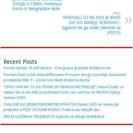
ZAVIJO U CRNO: Pomenuo
Kostu iz Beogradske škole
Next
VEROVALI ILI NE OVO JE BIVŠI
DEČKO MARIJE ŠERIFOVIĆ:
Sigurno ste ga viđali, takmičio se
(FOTO)
Recent Posts
Počela isplata 16.200 dinara – Ova grupa građana dobija novac
Poznato kad će biti diskvalifikovane: Procurio strogo poverljiv dokument
produkcije Elite 9 – posle tuče sledi drastična kazna
“SPAO SAM NA TO DA ŽIVIM OD INVALIDSKE PENZIJE”: Hasan Dudić se
nadao da će mu Miki preokrenuti život, ceo svet mu se SRUŠIO kad je
saznao OVO!
OVAJ SVETAC JEDNO NIKOME NE OPRAŠTA! Danas OVO ne smete da
prekršite ni POD TAČKOM RAZNO: Pratiće vas MALER ako…
ANITA LAŽIRALA TRUDNOĆU! Isplivali svi detalji SKANDALA