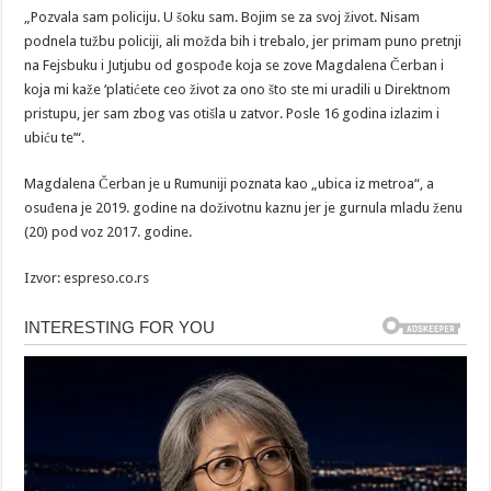
„Pozvala sam policiju. U šoku sam. Bojim se za svoj život. Nisam
podnela tužbu policiji, ali možda bih i trebalo, jer primam puno pretnji
na Fejsbuku i Jutjubu od gospođe koja se zove Magdalena Čerban i
koja mi kaže ‘platićete ceo život za ono što ste mi uradili u Direktnom
pristupu, jer sam zbog vas otišla u zatvor. Posle 16 godina izlazim i
ubiću te’“.
Magdalena Čerban je u Rumuniji poznata kao „ubica iz metroa“, a
osuđena je 2019. godine na doživotnu kaznu jer je gurnula mladu ženu
(20) pod voz 2017. godine.
Izvor: espreso.co.rs