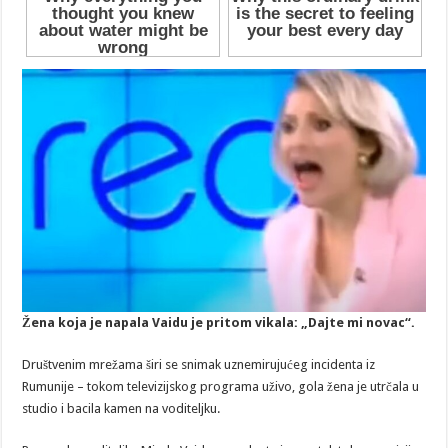
Žena koja je napala Vaidu je pritom vikala: „Dajte mi novac“.
Društvenim mrežama širi se snimak uznemirujućeg incidenta iz
Rumunije – tokom televizijskog programa uživo, gola žena je utrčala u
studio i bacila kamen na voditeljku.