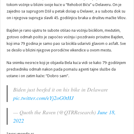
tokom vožnje u blizini svoje kuće u “Rehobot Biču” u Delaveru. On je
zajedno sa suprugom Džil u petak došap u Delaver, a u subotu dok su
on i njegova supruga slavili 45. godišnjicu braka u društvu mačke Vilov.
Bajden je rano ujutru te subote otišao na vožnju biciklom, međutim,
gotovo odmah pošto je započeo vožnju i pozdravio prisutne Bajden,
koji ima 79 godina je samo pao sa bicikla udarivši glavom o asfalt. Sve
se desilo u blizini njegove porodične vikendice u ovom mestu.
Na snimku nesreće koji je objavila Bela kuća vidi se kako 79-godišnjem
predsedniku odmah nakon pada pomažu agenti tajne službe da
ustane i on zatim kaže: “Dobro sam”.
Biden just beefed it on his bike in Delaware
pic.twitter.com/eYj2oG0tHJ
— Quoth the Raven (@QTRResearch)
June 18,
2022
Izvor: mondo.rs