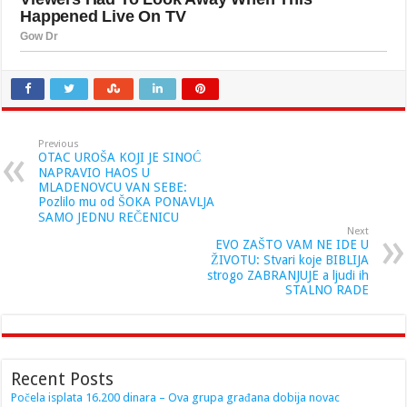
Previous
OTAC UROŠA KOJI JE SINOĆ
NAPRAVIO HAOS U
MLADENOVCU VAN SEBE:
Pozlilo mu od ŠOKA PONAVLJA
SAMO JEDNU REČENICU
Next
EVO ZAŠTO VAM NE IDE U
ŽIVOTU: Stvari koje BIBLIJA
strogo ZABRANJUJE a ljudi ih
STALNO RADE
Recent Posts
Počela isplata 16.200 dinara – Ova grupa građana dobija novac