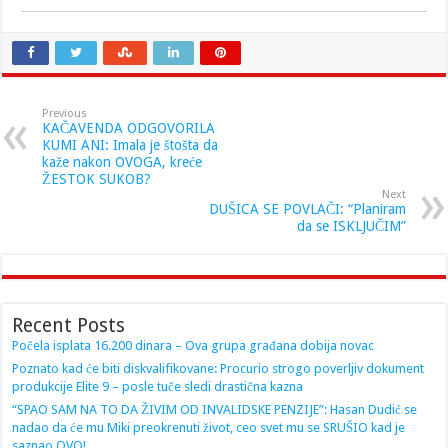
Previous
KAČAVENDA ODGOVORILA
KUMI ANI: Imala je štošta da
kaže nakon OVOGA, kreće
ŽESTOK SUKOB?
Next
DUŠICA SE POVLAČI: “Planiram
da se ISKLJUČIM”
Recent Posts
Počela isplata 16.200 dinara – Ova grupa građana dobija novac
Poznato kad će biti diskvalifikovane: Procurio strogo poverljiv dokument
produkcije Elite 9 – posle tuče sledi drastična kazna
“SPAO SAM NA TO DA ŽIVIM OD INVALIDSKE PENZIJE”: Hasan Dudić se
nadao da će mu Miki preokrenuti život, ceo svet mu se SRUŠIO kad je
saznao OVO!