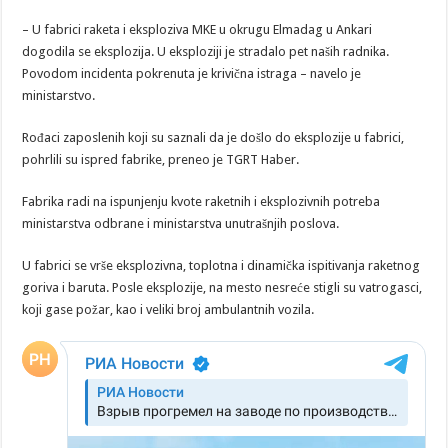
– U fabrici raketa i eksploziva MKE u okrugu Elmadag u Ankari
dogodila se eksplozija. U eksploziji je stradalo pet naših radnika.
Povodom incidenta pokrenuta je krivična istraga – navelo je
ministarstvo.
Rođaci zaposlenih koji su saznali da je došlo do eksplozije u fabrici,
pohrlili su ispred fabrike, preneo je TGRT Haber.
Fabrika radi na ispunjenju kvote raketnih i eksplozivnih potreba
ministarstva odbrane i ministarstva unutrašnjih poslova.
U fabrici se vrše eksplozivna, toplotna i dinamička ispitivanja raketnog
goriva i baruta. Posle eksplozije, na mesto nesreće stigli su vatrogasci,
koji gase požar, kao i veliki broj ambulantnih vozila.