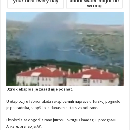
Uzrok eksplozije zasad nije poznat.
U eksploziji u fabrici raketa i eksplozivnih naprava u Turskoj poginulo
je pet radnika, saopštilo je danas ministarstvo odbrane.
Eksplozija se dogodila rano jutros u okrugu Elmadag, u predgrađu
Ankare, preneo je AP.