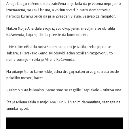
Ana je blago rečeno ostala zatečena i nije krila da je veoma neprijatno
iznenađena, pa čak i besna, a većinu stvari je oštro demantovala,
naročito kuminu priču da ju je Zvezdan Slavnić vezivao za radijator.
Nakon što je Ana dala svoju izjavu okupljenim medijima se obratila i
Kačavenda, koja nije htela previše da komentariše.
– Ne želim ništa da potvrđujem sada, tek je izašla, treba joj da se
sabere, ali svakako ćemo svi obaviti jedan ozbiljan razgovor, u to
nema sumnje – rekla je Milena Kačavenda.
Na pitanje šta su kume rekle jedna drugoj nakon prvog susreta posle
nekoliko meseci, kaže:
– Nismo ništa bukvalno. Samo smo se zagrlile i zaplakale – otkriva ona.
Šta je Milena rekla o majci Ane Ćurčić i njenim demantima, saznajte na
snimku ispod: