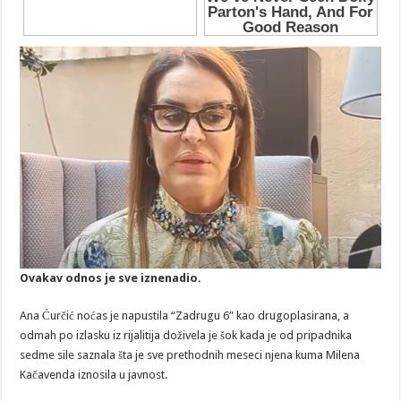
Ovakav odnos je sve iznenadio.
Ana Ćurčić noćas je napustila “Zadrugu 6” kao drugoplasirana, a
odmah po izlasku iz rijalitija doživela je šok kada je od pripadnika
sedme sile saznala šta je sve prethodnih meseci njena kuma Milena
Kačavenda iznosila u javnost.