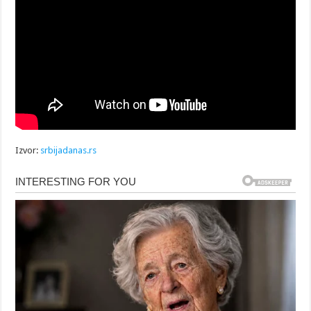
Izvor:
srbijadanas.rs