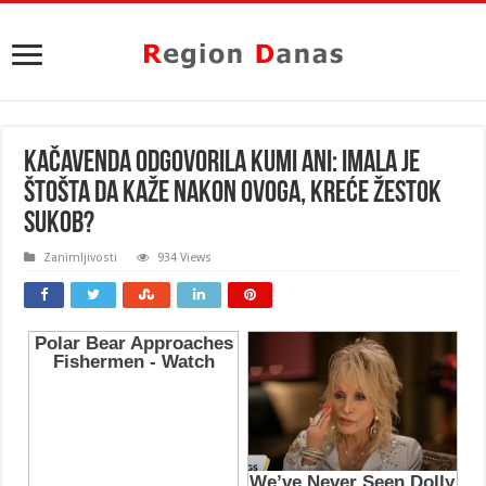
KAČAVENDA ODGOVORILA KUMI ANI: Imala je
štošta da kaže nakon OVOGA, kreće ŽESTOK
SUKOB?
Zanimljivosti
934 Views