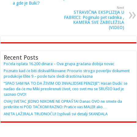
a gde je Bulić?
Next
STRAVIČNA EKSPLIZIJA U
FABRICI: Poginulo pet radnika ,
KAMERA SVE ZABELEŽILA
(VIDEO)
Recent Posts
Počela isplata 16.200 dinara – Ova grupa građana dobija novac
Poznato kad će biti diskvalifikovane: Procurio strogo poverljiv dokument
produkcije Elite 9 – posle tuče sledi drastična kazna
“SPAO SAM NA TO DA ŽIVIM OD INVALIDSKE PENZIJE”: Hasan Dudić se
nadao da će mu Miki preokrenuti život, ceo svet mu se SRUŠIO kad je
saznao OVO!
OVAJ SVETAC JEDNO NIKOME NE OPRAŠTA! Danas OVO ne smete da
prekršite ni POD TAČKOM RAZNO: Pratiće vas MALER ako…
ANITA LAŽIRALA TRUDNOĆU! Isplivali svi detalji SKANDALA