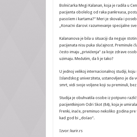
Bolničarka Megi Kalanan, koja je radila u Cent
pacijenta obolelog od raka pankreasa, posta
pasošem i kartama?“ Meri je skovala i poseban 
„Konačni darovi: razumevanje specijalne svest
Kalananova je bila u situaciji da neguje stoti
pacijenata nisu puka slučajnost. Preminule č
često imaju „priviđenja“ za koje zdrave osobe
uzimaju. Međutim, da li je tako?
U jednoj velikoj internacionalnoj studiji, koju
Islandskog univerziteta, ustanovljeno je da v
smrt, vidi svoje voljene koji su preminuli, bez 
Studija je obuhvatila osobe iz potpuno različi
pacijentkinjom Odri Skot (84), koja je umirala
Frenki, inače, preminuo nekoliko godina pre 
kad god bi „došao“.
Izvor: kurir.rs