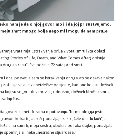
teško nam je da o njoj govorimo ili da joj prisustvujemo.
meju smrt mnogo bolje nego mi i mogu da nam pruže
aranje vrata raja: Istraživanje priča života, smrti i šta dolazi
ating Stories of Life, Death, and What Comes After) opisuje
ka drugu stranu“. Sve počinje 72 sata pred smrt.
ru i oca, posvetila sam se istraživanju onoga što se dešava nakon
 profesija vezuje za neizlečive pacijente, kao one koji su doživeli
koji su se „vratili iz mrtvih“, odnosno, doživeli kliničku smrt.
 zadnji čas.
 da govore u metaforama o putovanju. Terminologija jeste
ugi avionske karte, a treći ponavljaju kako „žele da idu kući“, a
ležala na samrti, moja sestra, obolela od raka dojke, ponavljala
e spominjala i neke „nesrećne stjuardese.“