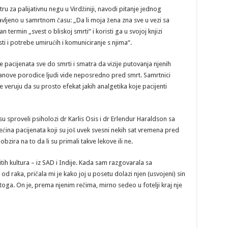
ru za palijativnu negu u Virdžiniji, navodi pitanje jednog
vljeno u samrtnom času: „Da li moja žena zna sve u vezi sa
termin „svest o bliskoj smrti“ i koristi ga u svojoj knjizi
i i potrebe umirućih i komuniciranje s njima“.
ne pacijenata sve do smrti i smatra da vizije putovanja njenih
lanove porodice ljudi vide neposredno pred smrt. Samrtnici
 veruju da su prosto efekat jakih analgetika koje pacijenti
 su sproveli psiholozi dr Karlis Osis i dr Erlendur Haraldson sa
ećina pacijenata koji su još uvek svesni nekih sat vremena pred
obzira na to da li su primali takve lekove ili ne.
tih kultura – iz SAD i Indije. Kada sam razgovarala sa
 od raka, pričala mi je kako joj u posetu dolazi njen (usvojeni) sin
toga. On je, prema njenim rečima, mirno sedeo u fotelji kraj nje