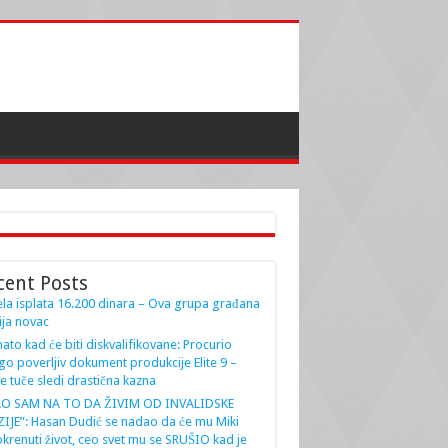
cent Posts
la isplata 16.200 dinara – Ova grupa građana
ja novac
ato kad će biti diskvalifikovane: Procurio
go poverljiv dokument produkcije Elite 9 –
e tuče sledi drastična kazna
AO SAM NA TO DA ŽIVIM OD INVALIDSKE
IJE”: Hasan Dudić se nadao da će mu Miki
krenuti život, ceo svet mu se SRUŠIO kad je