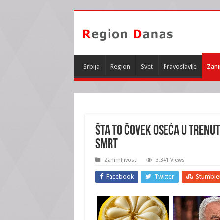
Srbija
Region
Svet
Pravoslavlje
Zani
ŠTA TO ČOVEK OSEĆA U TRENUT
smrt
Zanimljivosti
3,341 Views
Facebook
Twitter
Stumble