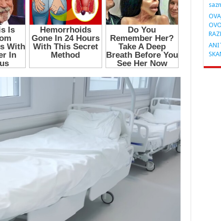
saz
OVA
OVO
RAZ
ANIT
SKA