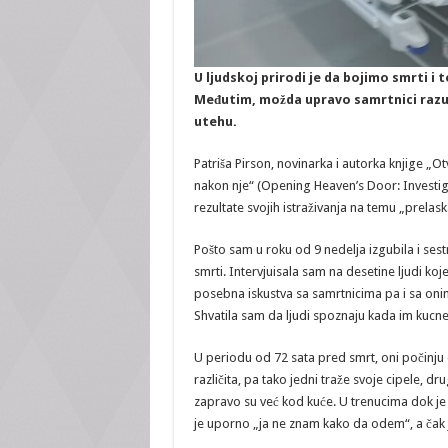
U ljudskoj prirodi je da bojimo smrti i 
Međutim, možda upravo samrtnici razu
utehu.
Patriša Pirson, novinarka i autorka knjige „Otv
nakon nje“ (Opening Heaven’s Door: Investig
rezultate svojih istraživanja na temu „prelas
Pošto sam u roku od 9 nedelja izgubila i sest
smrti. Intervjuisala sam na desetine ljudi koje
posebna iskustva sa samrtnicima pa i sa onima 
Shvatila sam da ljudi spoznaju kada im kucne
U periodu od 72 sata pred smrt, oni počinju
različita, pa tako jedni traže svoje cipele, dr
zapravo su već kod kuće. U trenucima dok je 
je uporno „ja ne znam kako da odem“, a čak j