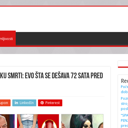
mljivosti
KU SMRTI: Evo šta se dešava 72 sata pred
Re
Poče
dobi
Pozn
upon
LinkedIn
Pinterest
stro
posl
“SP
PENZ
preo