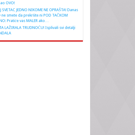
nao OVO!
J SVETAC JEDNO NIKOME NE OPRAŠTA! Danas
 ne smete da prekršite ni POD TAČKOM
NO: Pratiće vas MALER ako…
A LAŽIRALA TRUDNOĆU! Isplivali svi detalji
NDALA