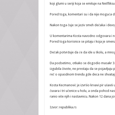
koji glumi u seriji koja se emituje na Netfliksu
Pored toga, komentari su i da nije moguća da
Nakon toga čuje se jeziv smeh dečaka i devoj
U komentarima Kosta navodno odgovara i na 
Pored toga korisnice se pitaju i koja je smena
Dečak potvrđuje da će da ide u školu, a mno
Da podsetimo, otkako se dogodio masakr 3. 
izgubila živote, ne prestaju da se pojavljuju
reč o opasdnom trendu gde deca ne shvataju 
Kosta Kecmanović je izvršio krvavi pir ušavš
čuvara i tri učenice u holu, a onda pohod nas
ranio više njih i nastavnicu. Nakon 12 dana 
Izvor: republika.rs