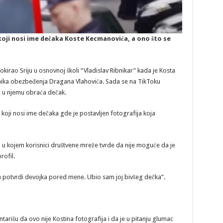
 koji nosi ime dečaka Koste Kecmanovića, a ono što se
kirao Sriju u osnovnoj školi “Vladislav Ribnikar” kada je Kosta
nika obezbeđenja Dragana Vlahovića. Sada se na TikToku
se u njemu obraća dečak.
u koji nosi ime dečaka gde je postavljen fotografija koja
 u kojem korisnici društvene mreže tvrde da nije moguće da je
rofil.
 potvrdi devojka pored mene. Ubio sam joj bivšeg dečka”.
arišu da ovo nije Kostina fotografija i da je u pitanju glumac