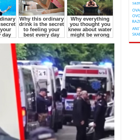
saz
OVA
OVO
RAZ
ANIT
SKA