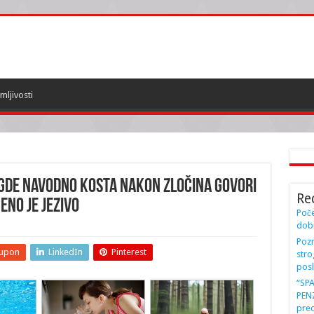
mljivosti
 gde navodno Kosta nakon zločina govori
Re
eno je JEZIVO
Poče
dobi
Pozn
upon
LinkedIn
Pinterest
stro
posl
“SP
PENZ
preo