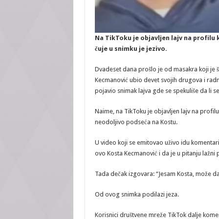
Na TikToku je objavljen lajv na profilu
čuje u snimku je jezivo.
Dvadeset dana prošlo je od masakra koji je šo
Kecmanović ubio devet svojih drugova i rad
pojavio snimak lajva gde se spekuliše da li 
Naime, na TikToku je objavljen lajv na profil
neodoljivo podseća na Kostu.
U video koji se emitovao uživo idu komentari
ovo Kosta Kecmanović i da je u pitanju lažni p
Tada dečak izgovara: “Jesam Kosta, može da
Od ovog snimka podilazi jeza.
Korisnici društvene mreže TikTok dalje koment