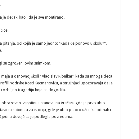
.
 je dečak, kao i da je sve montirano.
čice.
pitanja, od kojih je samo jedno: “Kada će ponovo u školu?”.
.
gi su zgroženi ovim snimkom.
maja u osnovnoj školi “Vladislav Ribnikar” kada su mnoga deca
 profili podrške Kosti Kecmanoviću, a stručnjaci upozoravaju da je
ozbiljno tragediju koja se dogodila.
i u obrazovno-vaspitnu ustanovu na Vračaru gde je prvo ubio
tavio u kabinetu za istoriju, gde je ubio petoro učenika odmah i
još jedna devojčica je podlegla povredama.