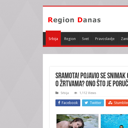
Srbija
Region
Svet
Pravoslavlje
Zani
SRAMOTA! Pojavio se SNIMAK
o ŽRTVAMA? Ono što je poruč
Srbija
1,112 Views
Facebook
Twitter
Stumble