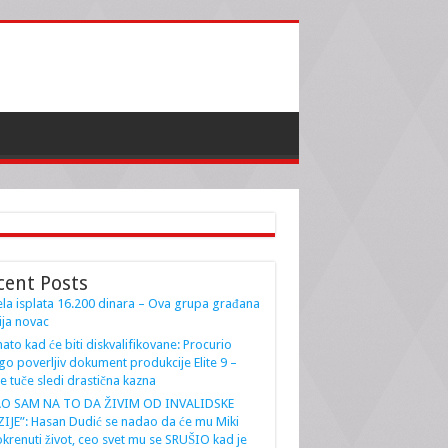
cent Posts
la isplata 16.200 dinara – Ova grupa građana
ja novac
ato kad će biti diskvalifikovane: Procurio
go poverljiv dokument produkcije Elite 9 –
e tuče sledi drastična kazna
AO SAM NA TO DA ŽIVIM OD INVALIDSKE
IJE”: Hasan Dudić se nadao da će mu Miki
krenuti život, ceo svet mu se SRUŠIO kad je