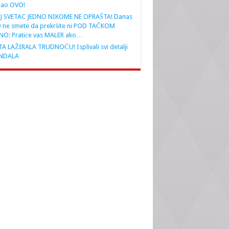
nao OVO!
J SVETAC JEDNO NIKOME NE OPRAŠTA! Danas
 ne smete da prekršite ni POD TAČKOM
NO: Pratiće vas MALER ako…
A LAŽIRALA TRUDNOĆU! Isplivali svi detalji
NDALA