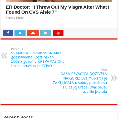
Previous
SRAMOTA! Pojavio se SNIMAK
gde navodno Kosta nakon
zločina govori o ŽRTVAMA? Ono
što je poručeno je JEZIVO
Next
NAŠA PEVAČICA DOŽIVELA
NAJGORE: Dva muškarca je
ZAKLJUČALA u sobu , pokušali su
TO da joj urade! Ovaj pevač
razvalio je vrata
Recent Posts