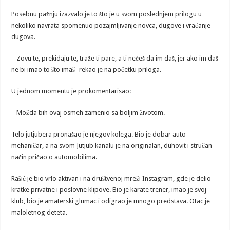
Posebnu pažnju izazvalo je to što je u svom poslednjem prilogu u
nekoliko navrata spomenuo pozajmljivanje novca, dugove i vraćanje
dugova.
– Zovu te, prekidaju te, traže ti pare, a ti nećeš da im daš, jer ako im daš
ne bi imao to što imaš- rekao je na početku priloga.
U jednom momentu je prokomentarisao:
– Možda bih ovaj osmeh zamenio sa boljim životom.
Telo jutjubera pronašao je njegov kolega. Bio je dobar auto-
mehaničar, a na svom Jutjub kanalu je na originalan, duhovit i stručan
način pričao o automobilima.
Rašić je bio vrlo aktivan i na društvenoj mreži Instagram, gde je delio
kratke privatne i poslovne klipove. Bio je karate trener, imao je svoj
klub, bio je amaterski glumac i odigrao je mnogo predstava. Otac je
maloletnog deteta.