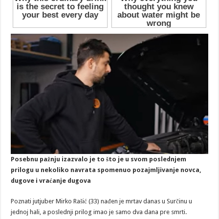
Posebnu pažnju izazvalo je to što je u svom poslednjem
prilogu u nekoliko navrata spomenuo pozajmljivanje novca,
dugove i vraćanje dugova
Poznati jutjuber Mirko Rašić (33) nađen je mrtav danas u Surčinu u
jednoj hali, a poslednji prilog imao je samo dva dana pre smrti.