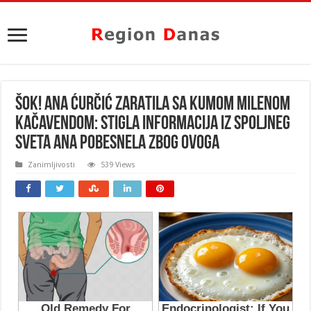
ŠOK! ANA ĆURČIĆ ZARATILA SA KUMOM MILENOM
KAČAVENDOM: Stigla informacija iz spoljneg
sveta ANA POBESNELA ZBOG OVOGA
Zanimljivosti
539 Views