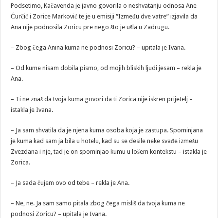
Podsetimo, Kačavenda je javno govorila o neshvatanju odnosa Ane
Ćurčić i Zorice Marković te je u emisiji “Između dve vatre” izjavila da
Ana nije podnosila Zoricu pre nego što je ušla u Zadrugu.
– Zbog čega Anina kuma ne podnosi Zoricu? – upitala je Ivana.
– Od kume nisam dobila pismo, od mojih bliskih ljudi jesam – rekla je
Ana.
– Ti ne znaš da tvoja kuma govori da ti Zorica nije iskren prijetelj –
istakla je Ivana.
– Ja sam shvatila da je njena kuma osoba koja je zastupa. Spominjana
je kuma kad sam ja bila u hotelu, kad su se desile neke svađe izmešu
Zvezdana i nje, tad je on spominjao kumu u lošem kontekstu – istakla je
Zorica.
– Ja sada čujem ovo od tebe – rekla je Ana.
– Ne, ne. Ja sam samo pitala zbog čega misliš da tvoja kuma ne
podnosi Zoricu? – upitala je Ivana.