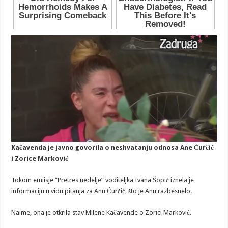
Kačavenda je javno govorila o neshvatanju odnosa Ane Ćurčić
i Zorice Marković
Tokom emiisje “Pretres nedelje” voditeljka Ivana Šopić iznela je
informaciju u vidu pitanja za Anu Ćurčić, što je Anu razbesnelo.
Naime, ona je otkrila stav Milene Kačavende o Zorici Marković.