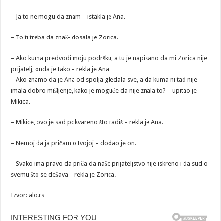
– Ja to ne mogu da znam – istakla je Ana.
– To ti treba da znaš- dosala je Zorica.
– Ako kuma predvodi moju podršku, a tu je napisano da mi Zorica nije
prijatelj, onda je tako – rekla je Ana.
– Ako znamo da je Ana od spolja gledala sve, a da kuma ni tad nije
imala dobro mišljenje, kako je moguće da nije znala to? – upitao je
Mikica.
– Mikice, ovo je sad pokvareno što radiš – rekla je Ana.
– Nemoj da ja pričam o tvojoj – dodao je on.
– Svako ima pravo da priča da naše prijateljstvo nije iskreno i da sud o
svemu što se dešava – rekla je Zorica.
Izvor: alo.rs