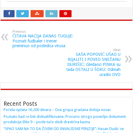
Previous
ČITAVA NACIJA DANAS TUGUJE:
Poznati fudbaler i trener
preminuo od posledica virusa
Next
SAŠA POPOVIĆ UŠAO U
RIJALITI I POVEO SNEŽANU
ĐURIŠIĆ: Gledaoci PINKA su
tada OSTALI U ŠOKU: Odmah
uradio OVO
Recent Posts
Počela isplata 16.200 dinara – Ova grupa građana dobija novac
Poznato kad će biti diskvalifikovane: Procurio strogo poverljiv dokument
produkcije Elite 9 – posle tuče sledi drastična kazna
“SPAO SAM NA TO DA ŽIVIM OD INVALIDSKE PENZIJE”: Hasan Dudić se