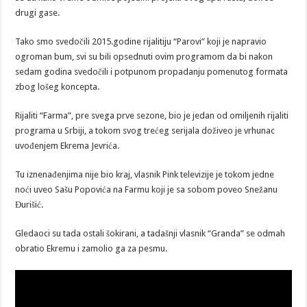
drugi gase.
Tako smo svedočili 2015.godine rijalitiju “Parovi” koji je napravio
ogroman bum, svi su bili opsednuti ovim programom da bi nakon
sedam godina svedočili i potpunom propadanju pomenutog formata
zbog lošeg koncepta.
Rijaliti “Farma”, pre svega prve sezone, bio je jedan od omiljenih rijaliti
programa u Srbiji, a tokom svog trećeg serijala doživeo je vrhunac
uvođenjem Ekrema Jevrića.
Tu iznenađenjima nije bio kraj, vlasnik Pink televizije je tokom jedne
noći uveo Sašu Popovića na Farmu koji je sa sobom poveo Snežanu
Đurišić.
Gledaoci su tada ostali šokirani, a tadašnji vlasnik “Granda” se odmah
obratio Ekremu i zamolio ga za pesmu.