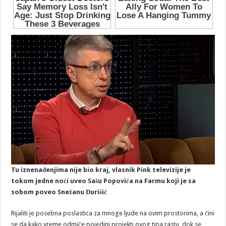
Tu iznenađenjima nije bio kraj, vlasnik Pink televizije je
tokom jedne noći uveo Sašu Popovića na Farmu koji je sa
sobom poveo Snežanu Đurišić
Rijaliti je posebna poslastica za mnoge ljude na ovim prostorima, a čini
se da kako vreme odmiče pojedini projekti ovog tipa rastu, dok se