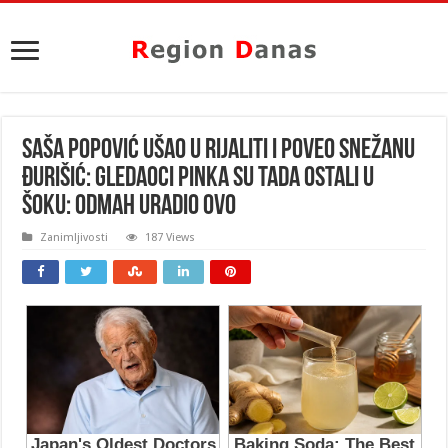
SAŠA POPOVIĆ UŠAO U RIJALITI I POVEO SNEŽANU
ĐURIŠIĆ: Gledaoci PINKA su tada OSTALI U
ŠOKU: Odmah uradio OVO
Zanimljivosti
187 Views