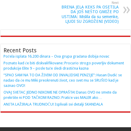
Next
BRENA JELA KEKS PA OSETILA
DA JOŠ NEŠTO GMIŽE PO
USTIMA: Mislila da su semenke,
LJUDI SU ZGROŽENI (VIDEO)
Recent Posts
Počela isplata 16.200 dinara – Ova grupa građana dobija novac
Poznato kad će biti diskvalifikovane: Procurio strogo poverljiv dokument
produkcije Elite 9 – posle tuče sledi drastična kazna
“SPAO SAM NA TO DA ŽIVIM OD INVALIDSKE PENZIJE”: Hasan Dudić se
nadao da će mu Miki preokrenuti život, ceo svet mu se SRUŠIO kad je
saznao OVO!
OVAJ SVETAC JEDNO NIKOME NE OPRAŠTA! Danas OVO ne smete da
prekršite ni POD TAČKOM RAZNO: Pratiće vas MALER ako…
ANITA LAŽIRALA TRUDNOĆU! Isplivali svi detalji SKANDALA