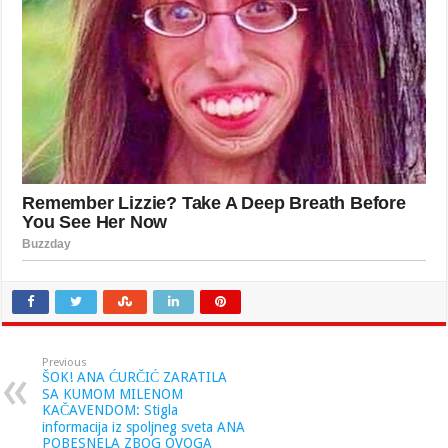
Previous
ŠOK! ANA ĆURČIĆ ZARATILA
SA KUMOM MILENOM
KAČAVENDOM: Stigla
informacija iz spoljneg sveta ANA
POBESNELA ZBOG OVOGA