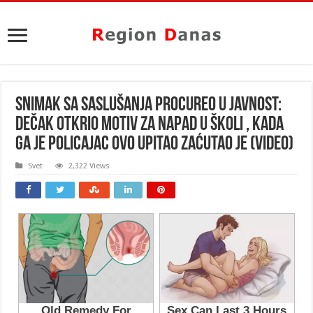
SNIMAK SA SASLUŠANJA PROCUREO U JAVNOST:
Dečak otkrio motiv za NAPAD U ŠKOLI , kada
ga je policajac OVO UPITAO zaćutao je (VIDEO)
Svet
2,322 Views