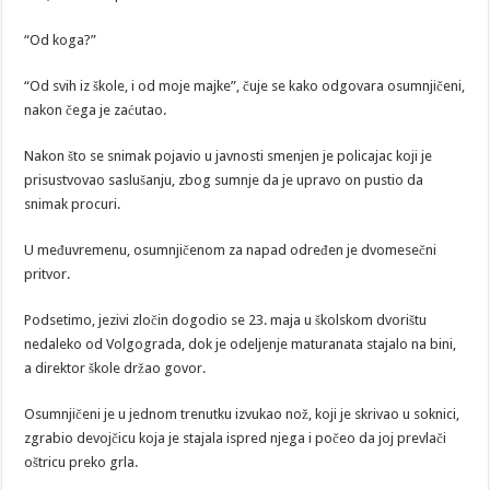
“Od koga?”
“Od svih iz škole, i od moje majke”, čuje se kako odgovara osumnjičeni,
nakon čega je zaćutao.
Nakon što se snimak pojavio u javnosti smenjen je policajac koji je
prisustvovao saslušanju, zbog sumnje da je upravo on pustio da
snimak procuri.
U međuvremenu, osumnjičenom za napad određen je dvomesečni
pritvor.
Podsetimo, jezivi zločin dogodio se 23. maja u školskom dvorištu
nedaleko od Volgograda, dok je odeljenje maturanata stajalo na bini,
a direktor škole držao govor.
Osumnjičeni je u jednom trenutku izvukao nož, koji je skrivao u soknici,
zgrabio devojčicu koja je stajala ispred njega i počeo da joj prevlači
oštricu preko grla.