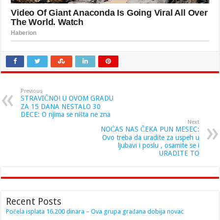
Previous
STRAVIČNO! U OVOM GRADU
ZA 15 DANA NESTALO 30
DECE: O njima se ništa ne zna
Next
NOĆAS NAS ČEKA PUN MESEC:
Ovo treba da uradite za uspeh u
ljubavi i poslu , osamite se i
URADITE TO
Recent Posts
Počela isplata 16.200 dinara – Ova grupa građana dobija novac