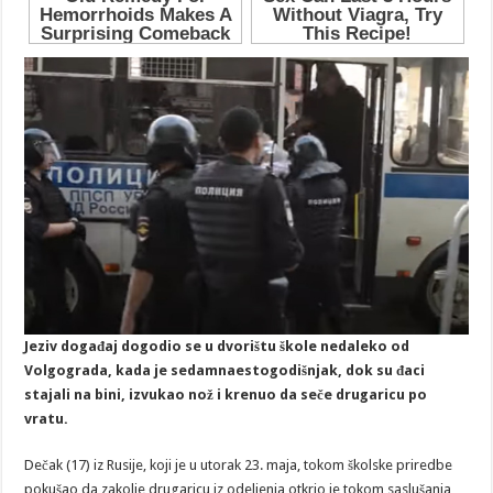
Jeziv događaj dogodio se u dvorištu škole nedaleko od
Volgograda, kada je sedamnaestogodišnjak, dok su đaci
stajali na bini, izvukao nož i krenuo da seče drugaricu po
vratu.
Dečak (17) iz Rusije, koji je u utorak 23. maja, tokom školske priredbe
pokušao da zakolje drugaricu iz odeljenja otkrio je tokom saslušanja