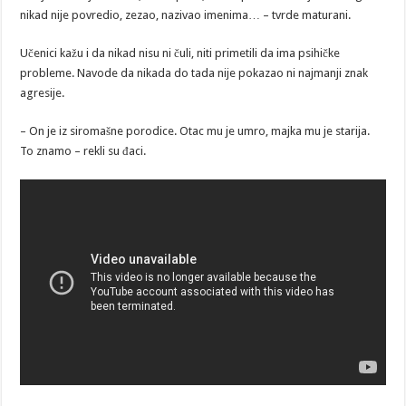
nikad nije povredio, zezao, nazivao imenima… – tvrde maturani.
Učenici kažu i da nikad nisu ni čuli, niti primetili da ima psihičke
probleme. Navode da nikada do tada nije pokazao ni najmanji znak
agresije.
– On je iz siromašne porodice. Otac mu je umro, majka mu je starija.
To znamo – rekli su đaci.