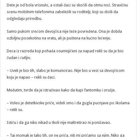
Dete je od bola vrisnulo, a ostali đaci su skočili da otmu nož. Stravičnu
scenu mobilnim telefonima zabeležili su roditelji, koji su došli da
odgledaju priredbu.
Samo pukom srećom devojčica nije teže povređena. Ona je dobila
ozbiljnu posekotinu na vratu, ali je puštena na kućno lečenje.
Deca iz razreda koji pohađa osumnjičeni za napad rekli su da je bio
čudan i ćutljiv.
– Uvek je bio tih, slabo je komunicirao. Nije bio u vezi sa devojčicom
koju je napao – rekli su đaci.
Međutim, tvrde da je istraživao kako da kupi fantomku i oružje.
– Voleo je detetkivske priče, videli smo i da gugla pucnjave po školama
– rekli su.
Ističu i da ga niko nikad u školi nije maltretirao ni ponižavao.
– Taj momak je tako tih, on ne priča, niti mi pričamo sa njim. Niko ga