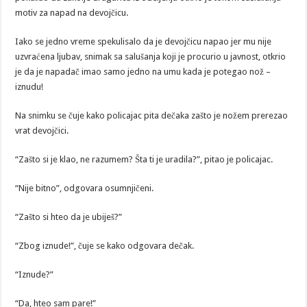
motiv za napad na devojčicu.
Iako se jedno vreme spekulisalo da je devojčicu napao jer mu nije
uzvraćena ljubav, snimak sa salušanja koji je procurio u javnost, otkrio
je da je napadač imao samo jedno na umu kada je potegao nož –
iznudu!
Na snimku se čuje kako policajac pita dečaka zašto je nožem prerezao
vrat devojčici.
“Zašto si je klao, ne razumem? Šta ti je uradila?”, pitao je policajac.
“Nije bitno”, odgovara osumnjičeni.
“Zašto si hteo da je ubiješ?”
“Zbog iznude!”, čuje se kako odgovara dečak.
“Iznude?”
“Da, hteo sam pare!”