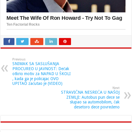
Previous
SNIMAK SA SASLUŠANJA
PROCUREO U JAVNOST: Dečak
otkrio motiv za NAPAD U ŠKOLI
, kada ga je policajac OVO
UPITAO zaćutao je (VIDEO)
Next
STRAVIČNA NESREĆA U NAŠOJ
ZEMLJI: Autobus pun dece se
slupao sa automobilom, čak
desetoro dece povređeno