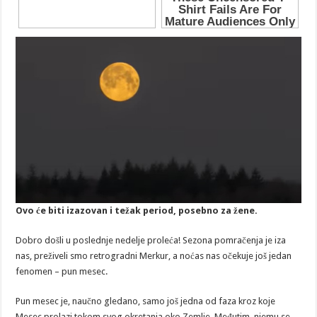
Ovo će biti izazovan i težak period, posebno za žene.
Dobro došli u poslednje nedelje proleća! Sezona pomračenja je iza
nas, preživeli smo retrogradni Merkur, a noćas nas očekuje još jedan
fenomen – pun mesec.
Pun mesec je, naučno gledano, samo još jedna od faza kroz koje
Mesec prolazi tokom svog okretanja oko Zemlje. Međutim, njemu se