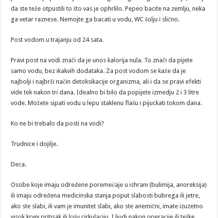
da ste teže otpustili to što vas je ophrlilo. Pepeo bacite na zemlju, neka
ga vetar raznese. Nemojte ga bacati u vodu, WC šolju i slično.
Post vodom u trajanju od 24 sata.
Pravi post na vodi znači da je unos kalorija nula. To znači da pijete
samo vodu, bez ikakvih dodataka. Za post vodom se kaže da je
najbolji i najbrži način detoksikacije organizma, ali i da se pravi efekti
vide tek nakon tri dana. Idealno bi bilo da popijete izmedju 2 i 3 litre
vode. Možete sipati vodu u lepu staklenu flašu i pijuckati tokom dana.
Ko ne bi trebalo da posti na vodi?
Trudnice i dojilje.
Deca.
Osobe koje imaju određene poremećaje u ishrani (bulimija, anoreksija)
ili imaju određena medicinska stanja poput slabosti bubrega ili jetre,
ako ste slabi, ili vam je imunitet slabi, ako ste anemični, imate izuzetno
visok krvni pritisak ili lošu cirkulaciju. I ljudi nakon operacije ili teške