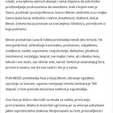
ostale, a na njihovu važnost ukazuje i sama činjenica da astrološko
predstavljanje podrazumeva da navedemo znak u kojem nam je
Sunce, podznak i poziciju Meseca. Sunce i Mesec simbolišu oca i majku.
Sunce (peta kuća) simboliše i radost, kreativnost, vitalnost, dok je
Mesec (četvrta kuća) povezan sa osećanjima i bliskošću, porodicom iz
koje potičemo.
Mesec poznat kao Luna ili Selena predstavlja ženski deo ličnosti. Yin
energetski kod, simbolizuje iracionalno, podsvesno, subjektivno,
osetljivost, navike, uspomene, raspoloženje, detinjstvo, plodnost,
ženstvenost, nostalgiju, lenjost, sve majke i žene, ali i idealnu ženu,
takođe i sve stvari, sav običan svet, narod. Simbol je unutrašnjeg bića,
prostora iznutra, sve što nas sadrži i što je u nama.
PUN MESEC predstavlja fazu u kojoj Mesec obrazuje egzaktnu
opoziciju sa Suncem, ugaono rastojanje između luminara je 180
stepeni. U tom periodu mesečeva svetlost je najcelovitija.
Ovu fazu je dobro iskoristiti za rituale za zaštitu, proricanje,
proročanstva. Vitalnost može biti ugrožena jer su emocije uzburkane
jakim suprotnostima znakova. Nesporazumi su česti, preosetljivost i