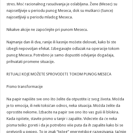
stres. Moć racionalnog rasuđivanja je oslabljena. Žene (Mesec) su
najosetljivije u periodu punog Meseca, dok su muškarci (Sunce)
najosetljiviji u periodu mladog Meseca.
Nikakve akcije ne započinjite pri punom Mesecu.
Najmanje dan ili dva, ranije ili kasnije možete delovati, kako bi ste
izbegli nepovoljan efekat. Izbegavajte odlazak na operacije tokom
punog Meseca. Potrebno je samo dopustiti odvijanje događaja,
prihvatati promene situacije.
RITUALI KOJE MOŽETE SPROVODITI TOKOM PUNOG MESECA
Pismo transformacije
Na papir napišite sve ono što želite da otpustite iz svog života. Možda
je to emocija, ili neki toksičan odnos, neka situacija. Možda želite da
oprostite nekome. Izbacite na papir sve ono što vas guši ili blokira.
Kada ispišete, stavite pismo u tanjir i zapalite. Videćete da će neka
pisma teško goreti i da je potrebno više puta da ih zapalite kako bi se
pretvorili u pepeo. To je znak “težeg” energetskog razvezivanja, tačnije