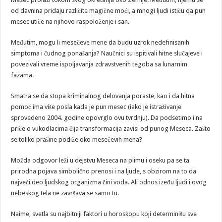
od davnina pridaju različite magične moći, a mnogi ljudi ističu da pun
mesec utiče na njihovo raspoloženje i san.
Međutim, mogu li mesečeve mene da budu uzrok nedefinisanih
simptoma i čudnog ponašanja? Naučnici su ispitivali hitne slučajeve i
povezivali vreme ispoljavanja zdravstvenih tegoba sa lunarnim
fazama.
Smatra se da stopa kriminalnog delovanja poraste, kao i da hitna
pomoć ima više posla kada je pun mesec (iako je istraživanje
sprovedeno 2004. godine opovrglo ovu tvrdnju). Da podsetimo i na
priče o vukodlacima čija transformacija zavisi od punog Meseca. Zašto
se toliko prašine podiže oko mesečevih mena?
Možda odgovor leži u dejstvu Meseca na plimu i oseku pa se ta
prirodna pojava simbolično prenosi i na ljude, s obzirom na to da
najveći deo ljudskog organizma čini voda. Ali odnos izeđu ljudi i ovog
nebeskog tela ne završava se samo tu.
Naime, svetla su najbitniji faktori u horoskopu koji determinišu sve