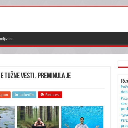
mljivosti
e TUŽNE vesti , preminula je
Re
Poče
dobi
upon
LinkedIn
Pinterest
Pozn
stro
posl
“SP
PENZ
preo