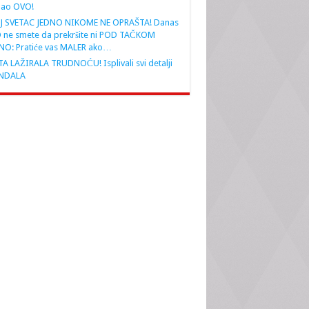
nao OVO!
J SVETAC JEDNO NIKOME NE OPRAŠTA! Danas
 ne smete da prekršite ni POD TAČKOM
NO: Pratiće vas MALER ako…
A LAŽIRALA TRUDNOĆU! Isplivali svi detalji
NDALA