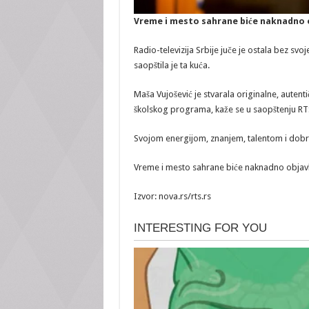
Vreme i mesto sahrane biće naknadno o
Radio-televizija Srbije juče je ostala bez sv
saopštila je ta kuća.
Maša Vujošević je stvarala originalne, autent
školskog programa, kaže se u saopštenju RT
Svojom energijom, znanjem, talentom i dobrot
Vreme i mesto sahrane biće naknadno objavl
Izvor: nova.rs/rts.rs