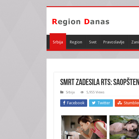
Srbija
Region
Svet
Pravoslavlje
Zani
SMRT ZADESILA RTS: Saopšten
Srbija
5,955 Views
Facebook
Twitter
Stumble