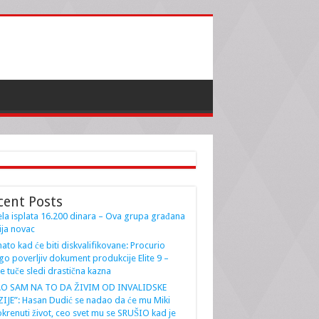
cent Posts
la isplata 16.200 dinara – Ova grupa građana
ja novac
ato kad će biti diskvalifikovane: Procurio
go poverljiv dokument produkcije Elite 9 –
e tuče sledi drastična kazna
AO SAM NA TO DA ŽIVIM OD INVALIDSKE
IJE”: Hasan Dudić se nadao da će mu Miki
krenuti život, ceo svet mu se SRUŠIO kad je