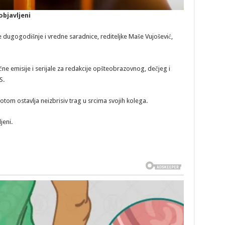
bjavljeni
oje dugogodišnje i vredne saradnice, rediteljke Maše Vujošević,
ične emisije i serijale za redakcije opšteobrazovnog, dečjeg i
S.
om ostavlja neizbrisiv trag u srcima svojih kolega.
jeni.