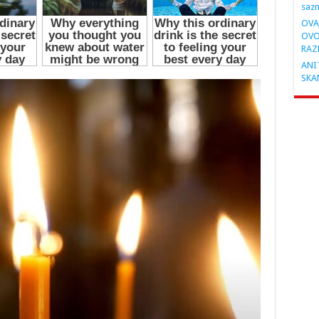
saz
OVA
OVO
RAZ
ANIT
SKA