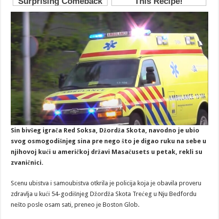
Sin bivšeg igrača Red Soksa, Džordža Skota, navodno je ubio
svog osmogodišnjeg sina pre nego što je digao ruku na sebe u
njihovoj kući u američkoj državi Masačusets u petak, rekli su
zvaničnici.
Scenu ubistva i samoubistva otkrila je policija koja je obavila proveru
zdravlja u kući 54-godišnjeg Džordža Skota Trećeg u Nju Bedfordu
nešto posle osam sati, preneo je Boston Glob.