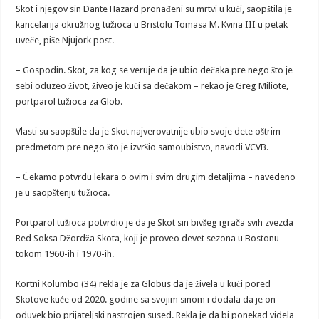
Skot i njegov sin Dante Hazard pronađeni su mrtvi u kući, saopštila je
kancelarija okružnog tužioca u Bristolu Tomasa M. Kvina III u petak
uveče, piše Njujork post.
– Gospodin. Skot, za kog se veruje da je ubio dečaka pre nego što je
sebi oduzeo život, živeo je kući sa dečakom – rekao je Greg Miliote,
portparol tužioca za Glob.
Vlasti su saopštile da je Skot najverovatnije ubio svoje dete oštrim
predmetom pre nego što je izvršio samoubistvo, navodi VCVB.
– Ćekamo potvrdu lekara o ovim i svim drugim detaljima – navedeno
je u saopštenju tužioca.
Portparol tužioca potvrdio je da je Skot sin bivšeg igrača svih zvezda
Red Soksa Džordža Skota, koji je proveo devet sezona u Bostonu
tokom 1960-ih i 1970-ih.
Kortni Kolumbo (34) rekla je za Globus da je živela u kući pored
Skotove kuće od 2020. godine sa svojim sinom i dodala da je on
oduvek bio prijateljski nastrojen sused. Rekla je da bi ponekad videla