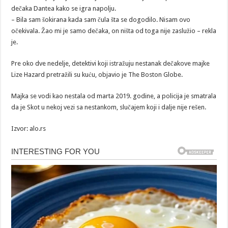
dečaka Dantea kako se igra napolju.
– Bila sam šokirana kada sam čula šta se dogodilo. Nisam ovo
očekivala. Žao mi je samo dečaka, on ništa od toga nije zaslužio – rekla
je.
Pre oko dve nedelje, detektivi koji istražuju nestanak dečakove majke
Lize Hazard pretražili su kuću, objavio je The Boston Globe.
Majka se vodi kao nestala od marta 2019. godine, a policija je smatrala
da je Skot u nekoj vezi sa nestankom, slučajem koji i dalje nije rešen.
Izvor: alo.rs