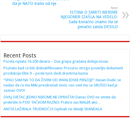
šta je NATO tražio od nje
Next
ISTINA O SMRTI MERIME
NJEGOMIR IZAŠLA NA VIDELO:
Sada konačno znamo šta se
pevačici zaista DESILO
Recent Posts
Počela isplata 16.200 dinara – Ova grupa građana dobija novac
Poznato kad će biti diskvalifikovane: Procurio strogo poverljiv dokument
produkcije Elite 9 – posle tuče sledi drastična kazna
“SPAO SAM NA TO DA ŽIVIM OD INVALIDSKE PENZIJE”: Hasan Dudić se
nadao da će mu Miki preokrenuti život, ceo svet mu se SRUŠIO kad je
saznao OVO!
OVAJ SVETAC JEDNO NIKOME NE OPRAŠTA! Danas OVO ne smete da
prekršite ni POD TAČKOM RAZNO: Pratiće vas MALER ako…
ANITA LAŽIRALA TRUDNOĆU! Isplivali svi detalji SKANDALA