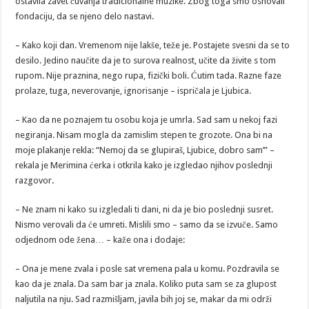
ostavila zavet čuvanja tradicionalne muzike. Zbog toga smo osnovali
fondaciju, da se njeno delo nastavi.
– Kako koji dan. Vremenom nije lakše, teže je. Postajete svesni da se to
desilo. Jedino naučite da je to surova realnost, učite da živite s tom
rupom. Nije praznina, nego rupa, fizički boli. Ćutim tada. Razne faze
prolaze, tuga, neverovanje, ignorisanje – ispričala je Ljubica.
– Kao da ne poznajem tu osobu koja je umrla. Sad sam u nekoj fazi
negiranja. Nisam mogla da zamislim stepen te grozote. Ona bi na
moje plakanje rekla: “Nemoj da se glupiraš, Ljubice, dobro sam’” –
rekala je Merimina ćerka i otkrila kako je izgledao njihov poslednji
razgovor.
– Ne znam ni kako su izgledali ti dani, ni da je bio poslednji susret.
Nismo verovali da će umreti. Mislili smo – samo da se izvuče. Samo
odjednom ode žena… – kaže ona i dodaje:
– Ona je mene zvala i posle sat vremena pala u komu. Pozdravila se
kao da je znala. Da sam bar ja znala. Koliko puta sam se za glupost
naljutila na nju. Sad razmišljam, javila bih joj se, makar da mi održi