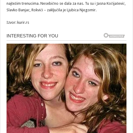
najtežim trenucima. Nesebično se dala za nas. Tu su i Jasna Kočijašević,
Slavko Banjac, Rokvići – zaključila je Ljubica Njegomir.
Izvor: kurir.rs