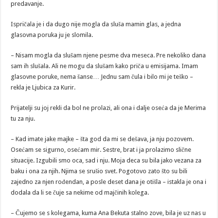
predavanje.
Ispričala je i da dugo nije mogla da sluša mamin glas, a jedna
glasovna poruka ju je slomila.
– Nisam mogla da slušam njene pesme dva meseca. Pre nekoliko dana
sam ih slušala. Ali ne mogu da slušam kako priča u emisijama. Imam
glasovne poruke, nema šanse… Jednu sam čula i bilo mi je teško –
rekla je Ljubica za Kurir.
Prijatelji su joj rekli da bol ne prolazi, ali ona i dalje oseća da je Merima
tu za nju.
– Kad imate jake majke – šta god da mi se dešava, ja nju pozovem.
Osećam se sigurno, osećam mir. Sestre, brat i ja prolazimo slične
situacije. Izgubili smo oca, sad i nju. Moja deca su bila jako vezana za
baku i ona za njih. Njima se srušio svet. Pogotovo zato što su bili
zajedno za njen rođendan, a posle deset dana je otišla – istakla je ona i
dodala da li se čuje sa nekime od majčinih kolega.
– Čujemo se s kolegama, kuma Ana Bekuta stalno zove, bila je uz nas u