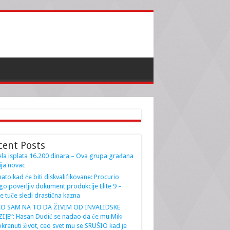
cent Posts
la isplata 16.200 dinara – Ova grupa građana
ja novac
ato kad će biti diskvalifikovane: Procurio
go poverljiv dokument produkcije Elite 9 –
e tuče sledi drastična kazna
AO SAM NA TO DA ŽIVIM OD INVALIDSKE
IJE”: Hasan Dudić se nadao da će mu Miki
krenuti život, ceo svet mu se SRUŠIO kad je