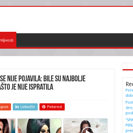
mljivosti
E NIJE POJAVILA: Bile su najbolje
Re
što je nije ispratila
Poče
dobi
Pozn
upon
LinkedIn
Pinterest
stro
posl
“SP
PENZ
preo