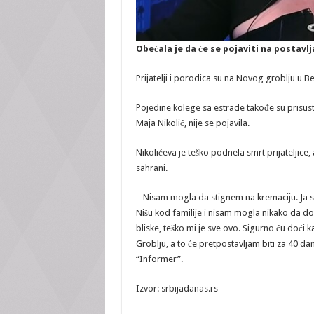
Obećala je da će se pojaviti na postavlj
Prijatelji i porodica su na Novog groblju u B
Pojedine kolege sa estrade takođe su prisustv
Maja Nikolić, nije se pojavila.
Nikolićeva je teško podnela smrt prijateljice, 
sahrani.
– Nisam mogla da stignem na kremaciju. Ja sa
Nišu kod familije i nisam mogla nikako da d
bliske, teško mi je sve ovo. Sigurno ću doći
Groblju, a to će pretpostavljam biti za 40 d
“Informer”.
Izvor: srbijadanas.rs