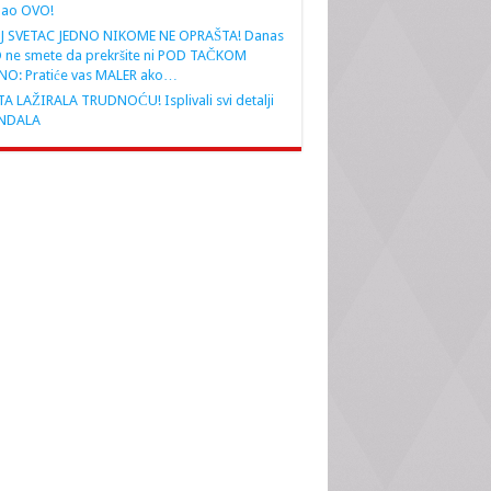
nao OVO!
J SVETAC JEDNO NIKOME NE OPRAŠTA! Danas
 ne smete da prekršite ni POD TAČKOM
NO: Pratiće vas MALER ako…
A LAŽIRALA TRUDNOĆU! Isplivali svi detalji
NDALA