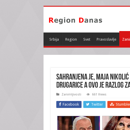
Srbija
Region
Svet
Pravoslavlje
Zani
SAHRANJENA JE, MAJA NIKOLIĆ S
drugarice a OVO je razlog za
Zanimljivosti
661 Views
Facebook
Twitter
Stumble