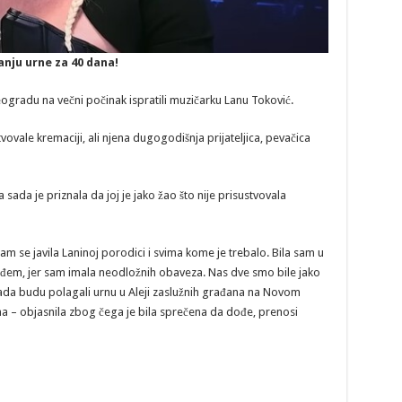
anju urne za 40 dana!
eogradu na večni počinak ispratili muzičarku Lanu Toković.
ovale kremaciji, ali njena dugogodišnja prijateljica, pevačica
a sada je priznala da joj je jako žao što nije prisustvovala
m se javila Laninoj porodici i svima kome je trebalo. Bila sam u
ođem, jer sam imala neodložnih obaveza. Nas dve smo bile jako
 kada budu polagali urnu u Aleji zaslužnih građana na Novom
ana – objasnila zbog čega je bila sprečena da dođe, prenosi