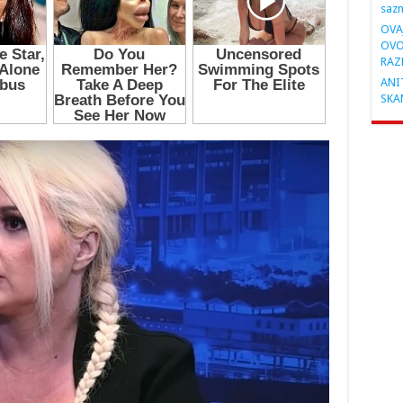
saz
OVA
OVO
RAZ
ANIT
SKA