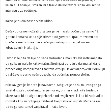
kajanje. Hladan je i smiren, nije tražio da kontaktira s bilo kim, niti se
interesuje za roditelje.
Kakva je budućnost dečaka ubice?
Dečak ubica ne može ići u zatvor jer je masakr počinio sa samo 13
godina i smatra se da nije krivično odgovoran. Ipak, može mu biti
izrečena medicinska mera lečenja u nekoj od specijalizovanih
zdravstvenih institucija.
Javnost se pita da li je on sada slobodan i ima li država instrumenata
da ga kazni na bilo kakav način. Stručnjaci poručuju da ima, ali da je
proces dug, komplikovan i zahteva ozbiljnu lekarsku proveru. Poručuju
da država sigurno neće dozvoliti da počinilac ponovi zločin.
Nikakav genije, kao što je navođeno. Moguće je da su mu zbog toga
smetali ostali u odeljenju, jer je morao, primera radi, više truda da
ulaže kako bi dostigao uspeh neke od svojih žrtvi, ili i da bi zadovoljio
roditelje koji su od njega zahtevali besprekoran uspeh. Može se reći
da su ga spartanski vaspitavali – kaže izvor.