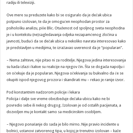
radiju ili televiziji.
Ove mere su preduzete kako bi se osiguralo da je dečak ubica
potpuno izolovan, te da je omogućen neophodan prostor za
psihološku analizu, piše Blic. Otuđenost od spoljnog sveta neophodna
je i u kontekstu (ne)sagledavanja odjeka nezapamćenog zločina u
javnosti, budući da se dečak ubica u nekoliko navrata interesovao kako
je predstavljen u medijima, te izražavao uverenost da je “popularan”.
– Nema zahteve, nije pitao ni za roditelje. Njegova jedina interesovanja
su kada izlazi i kakve su reakcije na njegov čin. Šta se događa napolju i
on očekuje da je popularan. Njegova očekivanja su bukvalno da će se
okupiti ispod njegovog prozora i skandirati mu – rekao je ranije izvor.
Pod konstantnim nadzorom policije i lekara
Policija i dalje sve vreme obezbeđuje dečaka ubicu kako ne bi
povredio sebe ili nekog drugog. Izolovan je od ostalih pacijenata, a
dozvoljen mu je kontakt samo sa medicinskim osobljem.
– Njegovo ponašanje do sada je bilo mirno. Nije pravio incidente u
bolnici, ustanovi zatvorenog tipa, u kojoj je trenutno izolovan – kaže