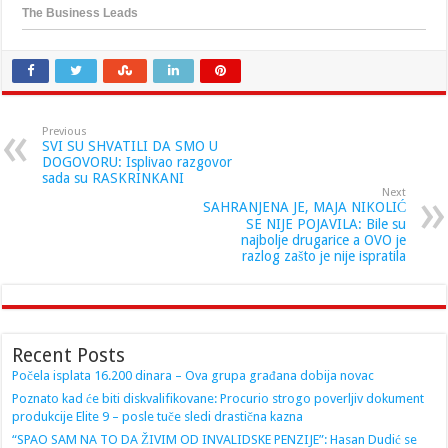
Previous
SVI SU SHVATILI DA SMO U
DOGOVORU: Isplivao razgovor
sada su RASKRINKANI
Next
SAHRANJENA JE, MAJA NIKOLIĆ
SE NIJE POJAVILA: Bile su
najbolje drugarice a OVO je
razlog zašto je nije ispratila
Recent Posts
Počela isplata 16.200 dinara – Ova grupa građana dobija novac
Poznato kad će biti diskvalifikovane: Procurio strogo poverljiv dokument
produkcije Elite 9 – posle tuče sledi drastična kazna
“SPAO SAM NA TO DA ŽIVIM OD INVALIDSKE PENZIJE”: Hasan Dudić se