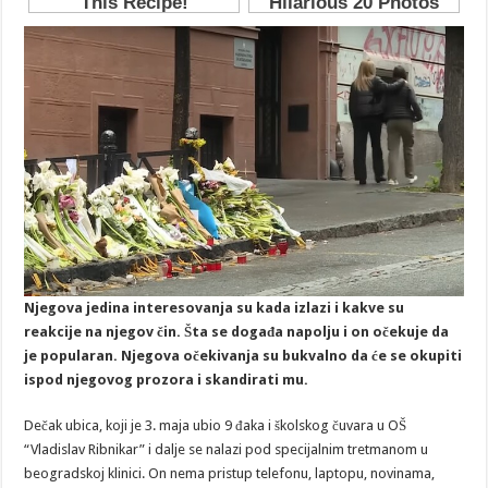
Njegova jedina interesovanja su kada izlazi i kakve su
reakcije na njegov čin. Šta se događa napolju i on očekuje da
je popularan. Njegova očekivanja su bukvalno da će se okupiti
ispod njegovog prozora i skandirati mu.
Dečak ubica, koji je 3. maja ubio 9 đaka i školskog čuvara u OŠ
“Vladislav Ribnikar” i dalje se nalazi pod specijalnim tretmanom u
beogradskoj klinici. On nema pristup telefonu, laptopu, novinama,