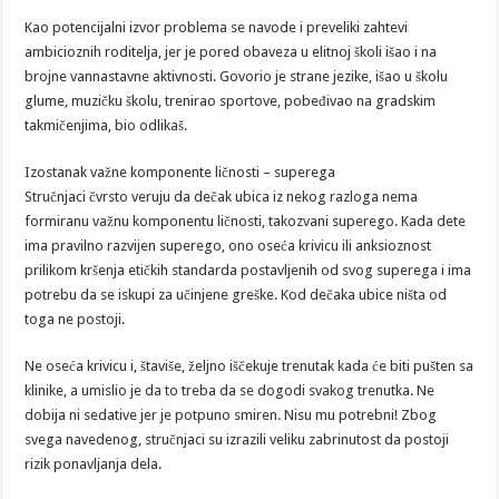
Kao potencijalni izvor problema se navode i preveliki zahtevi
ambicioznih roditelja, jer je pored obaveza u elitnoj školi išao i na
brojne vannastavne aktivnosti. Govorio je strane jezike, išao u školu
glume, muzičku školu, trenirao sportove, pobeđivao na gradskim
takmičenjima, bio odlikaš.
Izostanak važne komponente ličnosti – superega
Stručnjaci čvrsto veruju da dečak ubica iz nekog razloga nema
formiranu važnu komponentu ličnosti, takozvani superego. Kada dete
ima pravilno razvijen superego, ono oseća krivicu ili anksioznost
prilikom kršenja etičkih standarda postavljenih od svog superega i ima
potrebu da se iskupi za učinjene greške. Kod dečaka ubice ništa od
toga ne postoji.
Ne oseća krivicu i, štaviše, željno iščekuje trenutak kada će biti pušten sa
klinike, a umislio je da to treba da se dogodi svakog trenutka. Ne
dobija ni sedative jer je potpuno smiren. Nisu mu potrebni! Zbog
svega navedenog, stručnjaci su izrazili veliku zabrinutost da postoji
rizik ponavljanja dela.