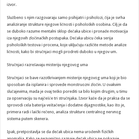
izvor.
Službeno s njim razgovaraju samo psihijatri i psiholozi, čija je svrha
analiziranje strukture njegove ličnosti i psiholoških osobina. Cilj je da
se duboko razume mentalni sklop dečaka ubice i pronađe motivacija
iza njegovih zločinačkih postupaka. Dečaka ubicu čeka serija
psiholoških testova i procena, koje uključuju različite metode analize
ličnosti, kako bi stručnjaci mogli prodreti duboko u njegov um.
Stručnjaci razrešavaju misteriju njegovog uma
Stručnjaci se bave razotkrivanjem misterije njegovog uma koji je bio
sposoban da isplanira i sprovede monstruozni zločin. U ovakvim
slučajevima, mada je ovaj teško porediti sa bilo kojim drugim, u timu
za opservaciju su najčešće tri stručnjaka. Izvor kaže da je praksa da se
sprovodi cela baterija veštačenja i dodatne dijagnostike, kao što je,
primera radi i laički rečeno, analiza strukture centralnog nervnog
sistema putem skenera.
Ipak, pretpostavlja se da dečak ubica nema urođenih fizičkih
anomalija. Kako se nezvanično saznaje dečak ubica ne pokazuje