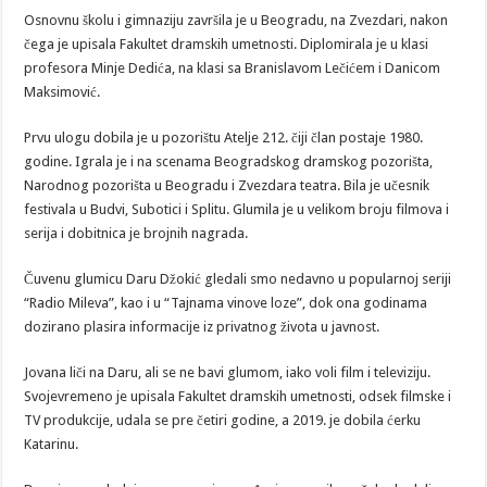
Osnovnu školu i gimnaziju završila je u Beogradu, na Zvezdari, nakon
čega je upisala Fakultet dramskih umetnosti. Diplomirala je u klasi
profesora Minje Dedića, na klasi sa Branislavom Lečićem i Danicom
Maksimović.
Prvu ulogu dobila je u pozorištu Atelje 212. čiji član postaje 1980.
godine. Igrala je i na scenama Beogradskog dramskog pozorišta,
Narodnog pozorišta u Beogradu i Zvezdara teatra. Bila je učesnik
festivala u Budvi, Subotici i Splitu. Glumila je u velikom broju filmova i
serija i dobitnica je brojnih nagrada.
Čuvenu glumicu Daru Džokić gledali smo nedavno u popularnoj seriji
“Radio Mileva”, kao i u “Tajnama vinove loze”, dok ona godinama
dozirano plasira informacije iz privatnog života u javnost.
Jovana liči na Daru, ali se ne bavi glumom, iako voli film i televiziju.
Svojevremeno je upisala Fakultet dramskih umetnosti, odsek filmske i
TV produkcije, udala se pre četiri godine, a 2019. je dobila ćerku
Katarinu.