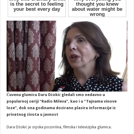
Čuvenu glumicu Daru Džokić gledali smo nedavno u
popularnoj seriji “Radio Mileva”, kao i u “Tajnama vinove
loze”, dok ona godinama dozirano plasira informacije iz
privatnog života u javnost
Dara Džokić je srpska pozorišna, filmska i televizijska glumica.