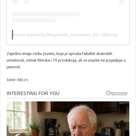
A post shared by Beogradski_vremeplov_011 (@beogradski_vremeplov_011)
Zajedno imaju ćerku Jovanu, koja je upisala Fakultet dramskih
umetnosti, odsek filmska i TV produkcija, ali se uopšte ne pojavljuje u
javnosti.
Izvor: blic.rs