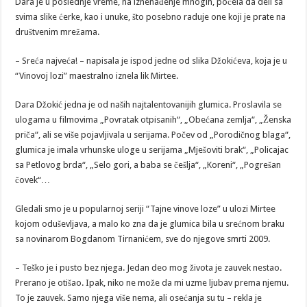
Dara je u poslednje vreme, na iznenađenje mnogih, počela da deli sa
svima slike ćerke, kao i unuke, što posebno raduje one koji je prate na
društvenim mrežama.
– Sreća najveća! – napisala je ispod jedne od slika Džokićeva, koja je u
“Vinovoj lozi” maestralno iznela lik Mirtee.
Dara Džokić jedna je od naših najtalentovanijih glumica. Proslavila se
ulogama u filmovima „Povratak otpisanih“, „Obećana zemlja“, „Ženska
priča“, ali se više pojavljivala u serijama. Počev od „Porodičnog blaga“,
glumica je imala vrhunske uloge u serijama „Mješoviti brak“, „Policajac
sa Petlovog brda“, „Selo gori, a baba se češlja“, „Koreni“, „Pogrešan
čovek“…
Gledali smo je u popularnoj seriji “Tajne vinove loze” u ulozi Mirtee
kojom oduševljava, a malo ko zna da je glumica bila u srećnom braku
sa novinarom Bogdanom Tirnanićem, sve do njegove smrti 2009.
– Teško je i pusto bez njega. Jedan deo mog života je zauvek nestao.
Prerano je otišao. Ipak, niko ne može da mi uzme ljubav prema njemu.
To je zauvek. Samo njega više nema, ali osećanja su tu – rekla je