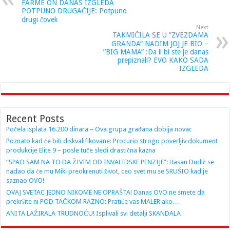
FARME ON DANAS IZGLEDA
POTPUNO DRUGAČIJE: Potpuno
drugi čovek
Next
TAKMIČILA SE U ”ZVEZDAMA
GRANDA” NADIM JOJ JE BIO –
”BIG MAMA” :Da li bi ste je danas
prepiznali? EVO KAKO SADA
IZGLEDA
Recent Posts
Počela isplata 16.200 dinara – Ova grupa građana dobija novac
Poznato kad će biti diskvalifikovane: Procurio strogo poverljiv dokument
produkcije Elite 9 – posle tuče sledi drastična kazna
“SPAO SAM NA TO DA ŽIVIM OD INVALIDSKE PENZIJE”: Hasan Dudić se
nadao da će mu Miki preokrenuti život, ceo svet mu se SRUŠIO kad je
saznao OVO!
OVAJ SVETAC JEDNO NIKOME NE OPRAŠTA! Danas OVO ne smete da
prekršite ni POD TAČKOM RAZNO: Pratiće vas MALER ako…
ANITA LAŽIRALA TRUDNOĆU! Isplivali svi detalji SKANDALA