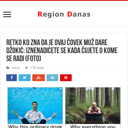
RETKO KO ZNA DA JE OVAJ ČOVEK MUŽ DARE
DŽOKIĆ: Iznenadićete se kada čujete O KOME
SE RADI (FOTO)
Srbija
178 Views