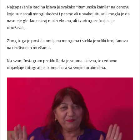
Najzapaženija Radina izjava je svakako “Rumunska kamila” na osnovu
koje su nastali mnogi skečevi i pesme ali u svakoj situaciji mogla je da
nasmeje gledaoce kraj malih ekrana, ali i zadrugare koji su je
obožavali.
Zbog toga je postala omiljena mnogima i stekla je veliki broj fanova
na društvenim mrežama.
Na svom Instagram profilu Rada je veoma aktivna, te redovno
objavljuje fotografije i komunicira sa svojim pratiocima.