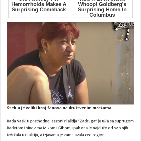
Stekla je veliki broj fanova na društvenim mrežama.
Rada Vasić u prethodnoj sezoni rijalitija “Zadruga” je ušla sa suprugom
Radetom i sinovima Mikom i Gibom, ipak ona je najduže od svih njih
izdržala u rijalitiju, a izjavama je zamejavala ceo region.