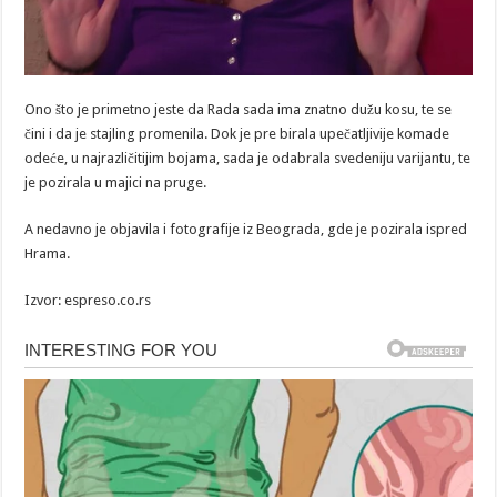
Ono što je primetno jeste da Rada sada ima znatno dužu kosu, te se
čini i da je stajling promenila. Dok je pre birala upečatljivije komade
odeće, u najrazličitijim bojama, sada je odabrala svedeniju varijantu, te
je pozirala u majici na pruge.
A nedavno je objavila i fotografije iz Beograda, gde je pozirala ispred
Hrama.
Izvor: espreso.co.rs