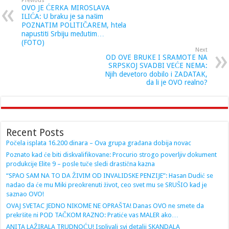
Previous
OVO JE ĆERKA MIROSLAVA
ILIĆA: U braku je sa našim
POZNATIM POLITIČAREM, htela
napustiti Srbiju međutim…
(FOTO)
Next
OD OVE BRUKE I SRAMOTE NA
SRPSKOJ SVADBI VEĆE NEMA:
Njih devetoro dobilo i ZADATAK,
da li je OVO realno?
Recent Posts
Počela isplata 16.200 dinara – Ova grupa građana dobija novac
Poznato kad će biti diskvalifikovane: Procurio strogo poverljiv dokument
produkcije Elite 9 – posle tuče sledi drastična kazna
“SPAO SAM NA TO DA ŽIVIM OD INVALIDSKE PENZIJE”: Hasan Dudić se
nadao da će mu Miki preokrenuti život, ceo svet mu se SRUŠIO kad je
saznao OVO!
OVAJ SVETAC JEDNO NIKOME NE OPRAŠTA! Danas OVO ne smete da
prekršite ni POD TAČKOM RAZNO: Pratiće vas MALER ako…
ANITA LAŽIRALA TRUDNOĆU! Isplivali svi detalji SKANDALA