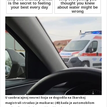
U saobraćajnoj nesreći koja se dogodila na Ibarskoj
magistrali stradao je muškarac (40) kada je automobilom