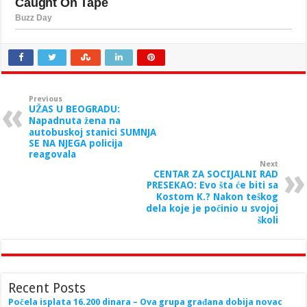
Previous
UŽAS U BEOGRADU:
Napadnuta žena na
autobuskoj stanici SUMNJA
SE NA NJEGA policija
reagovala
Next
CENTAR ZA SOCIJALNI RAD
PRESEKAO: Evo šta će biti sa
Kostom K.? Nakon teškog
dela koje je počinio u svojoj
školi
Recent Posts
Počela isplata 16.200 dinara – Ova grupa građana dobija novac