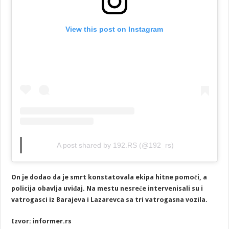
View this post on Instagram
A post shared by 192.RS (@192_rs)
On je dodao da je smrt konstatovala ekipa hitne pomoći, a
policija obavlja uviđaj. Na mestu nesreće intervenisali su i
vatrogasci iz Barajeva i Lazarevca sa tri vatrogasna vozila.
Izvor: informer.rs