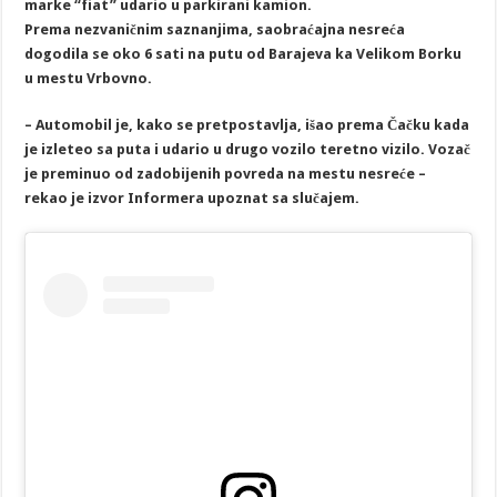
marke “fiat” udario u parkirani kamion.
Prema nezvaničnim saznanjima, saobraćajna nesreća
dogodila se oko 6 sati na putu od Barajeva ka Velikom Borku
u mestu Vrbovno.
– Automobil je, kako se pretpostavlja, išao prema Čačku kada
je izleteo sa puta i udario u drugo vozilo teretno vizilo. Vozač
je preminuo od zadobijenih povreda na mestu nesreće –
rekao je izvor Informera upoznat sa slučajem.