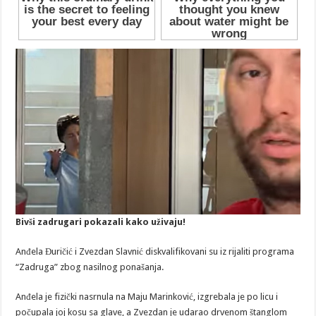
Bivši zadrugari pokazali kako uživaju!
Anđela Đuričić i Zvezdan Slavnić diskvalifikovani su iz rijaliti programa
“Zadruga” zbog nasilnog ponašanja.
Anđela je fizički nasrnula na Maju Marinković, izgrebala je po licu i
počupala joj kosu sa glave, a Zvezdan je udarao drvenom štanglom