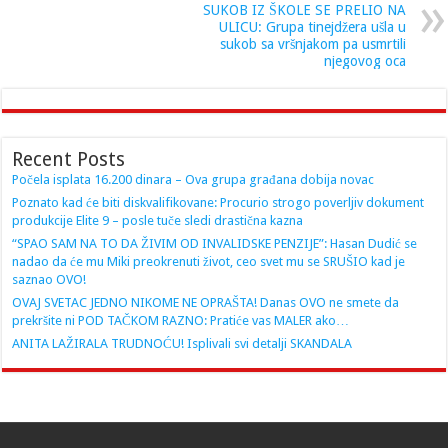
SUKOB IZ ŠKOLE SE PRELIO NA
ULICU: Grupa tinejdžera ušla u
sukob sa vršnjakom pa usmrtili
njegovog oca
Recent Posts
Počela isplata 16.200 dinara – Ova grupa građana dobija novac
Poznato kad će biti diskvalifikovane: Procurio strogo poverljiv dokument
produkcije Elite 9 – posle tuče sledi drastična kazna
“SPAO SAM NA TO DA ŽIVIM OD INVALIDSKE PENZIJE”: Hasan Dudić se
nadao da će mu Miki preokrenuti život, ceo svet mu se SRUŠIO kad je
saznao OVO!
OVAJ SVETAC JEDNO NIKOME NE OPRAŠTA! Danas OVO ne smete da
prekršite ni POD TAČKOM RAZNO: Pratiće vas MALER ako…
ANITA LAŽIRALA TRUDNOĆU! Isplivali svi detalji SKANDALA