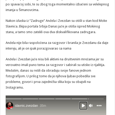
po spavaćoj sobi, te su zbog toga momentalno izbačeni sa velelepnog
imanja u Šimanovcima.
Nakon izlaska iz “Zadruge” Anđela i Zvezdan su otišli u stan kod Moke
Slavnića. Ekipa portala Srbija Danas juče je otišla ispred Mokinog
stana, a tamo smo zatekli ova dva diskvalifikovana zadrugara.
Anđela nije bila raspoložena za razgovor i branila je Zvezdanu da daje
intervju, ali je on ipak porazgovarao sa nama
Anđela i Zvezdan juče nisu bili aktivni na društvenim mrežama jer su
verovatno imali puno tema za razgovor i sabirali su utiske iz rijalitija.
Međutim, danas su rešili da obraduju svoje fanove jednom
fotografijom. U prilog tome da je njihova ljubav pobedila sve
probleme, govori i prva zajednička slika koju su obajvili na
Instagramu.