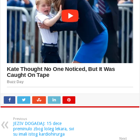
Previous
JEZIV DOGAĐAJ: 15 dece
preminulo zbog lošeg lekara, svi
su imali istog kardiohirurga
Next