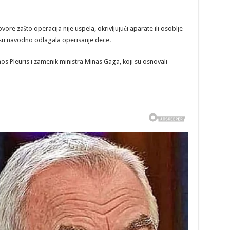
vore zašto operacija nije uspela, okrivljujući aparate ili osoblje
to su navodno odlagala operisanje dece.
nos Pleuris i zamenik ministra Minas Gaga, koji su osnovali