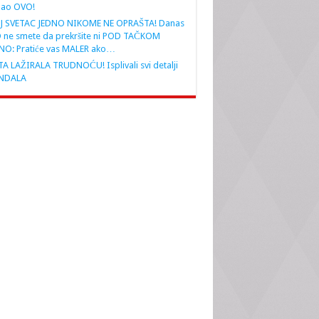
nao OVO!
J SVETAC JEDNO NIKOME NE OPRAŠTA! Danas
 ne smete da prekršite ni POD TAČKOM
NO: Pratiće vas MALER ako…
A LAŽIRALA TRUDNOĆU! Isplivali svi detalji
NDALA