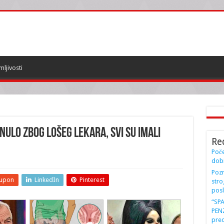
mljivosti
nulo zbog lošeg lekara, svi su imali
Re
Poče
dobi
Pozn
upon
LinkedIn
Pinterest
stro
posl
“SP
PENZ
preo