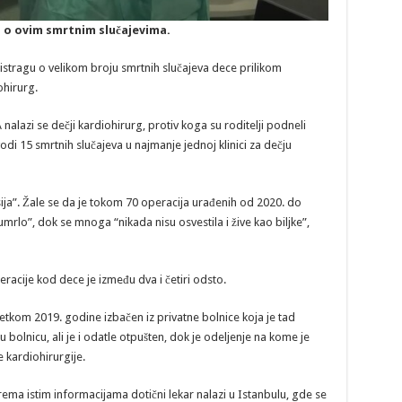
u o ovim smrtnim slučajevima.
 istragu o velikom broju smrtnih slučajeva dece prilikom
ohirurg.
 nalazi se dečji kardiohirurg, protiv koga su roditelji podneli
di 15 smrtnih slučajeva u najmanje jednoj klinici za dečju
esija”. Žale se da je tokom 70 operacija urađenih od 2020. do
umrlo”, dok se mnoga “nikada nisu osvestila i žive kao biljke”,
eracije kod dece je između dva i četiri odsto.
tkom 2019. godine izbačen iz privatne bolnice koja je tad
 bolnicu, ali je i odatle otpušten, dok je odeljenje na kome je
e kardiohirurgije.
prema istim informacijama dotični lekar nalazi u Istanbulu, gde se