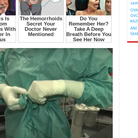
saz
OVA
OVO
RAZ
ANIT
SKA