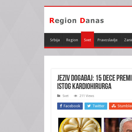
Srbija
Region
Svet
Pravoslavlje
Zani
JEZIV DOGAĐAJ: 15 dece premi
istog kardiohirurga
Svet
211 Views
Facebook
Twitter
Stumble