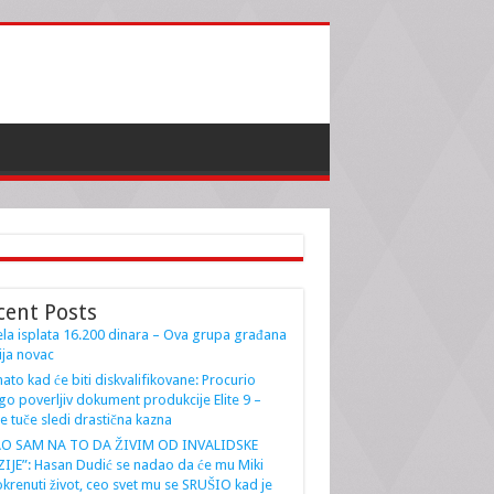
cent Posts
la isplata 16.200 dinara – Ova grupa građana
ja novac
ato kad će biti diskvalifikovane: Procurio
go poverljiv dokument produkcije Elite 9 –
e tuče sledi drastična kazna
AO SAM NA TO DA ŽIVIM OD INVALIDSKE
IJE”: Hasan Dudić se nadao da će mu Miki
krenuti život, ceo svet mu se SRUŠIO kad je