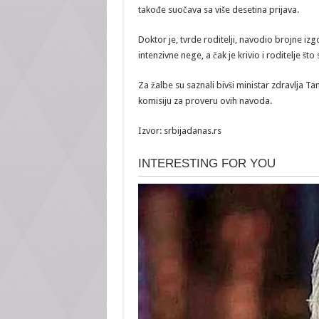
takođe suočava sa više desetina prijava.
Doktor je, tvrde roditelji, navodio brojne izgo
intenzivne nege, a čak je krivio i roditelje š
Za žalbe su saznali bivši ministar zdravlja Ta
komisiju za proveru ovih navoda.
Izvor: srbijadanas.rs