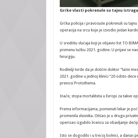
Grčke vlasti pokrenule su tajnu istrag
Grčka policija i pravosuđe pokrenuli su tajnu
operacija na srcu koje je izvodio jedan kardi
U središtu slučaja koji je objavio list TO BIMA
pismenu tužbu 2021. godine. U prijavi se navo
hirurgiju.
Roditelji tvrde da je dotični doktor “lažni m
2021. godine u jednoj klinici “20 odsto dece 
prenosi Protothema.
Inače, stopa mortaliteta u Evropi za takve op
Prema informacijama, pomenuti lekar je poče
promenila vlasnika. Otišao je u drugu privatnu
operisao izgubilo licencu za obavljanje dečij
Isto se dogodilo i u trećoj bolnici, a danas 