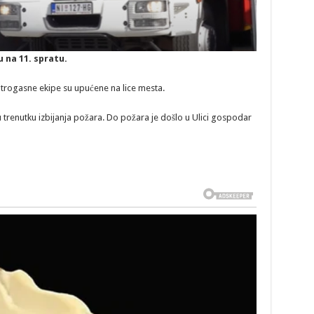
u na 11. spratu.
atrogasne ekipe su upućene na lice mesta.
 u trenutku izbijanja požara. Do požara je došlo u Ulici gospodar