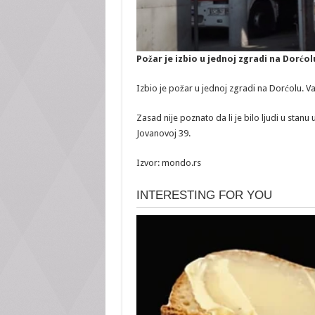
Požar je izbio u jednoj zgradi na Dorćol
Izbio je požar u jednoj zgradi na Dorćolu. V
Zasad nije poznato da li je bilo ljudi u stanu
Jovanovoj 39.
Izvor: mondo.rs