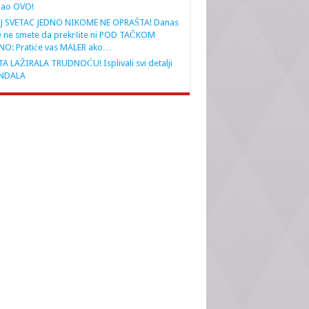
nao OVO!
J SVETAC JEDNO NIKOME NE OPRAŠTA! Danas
 ne smete da prekršite ni POD TAČKOM
NO: Pratiće vas MALER ako…
A LAŽIRALA TRUDNOĆU! Isplivali svi detalji
NDALA