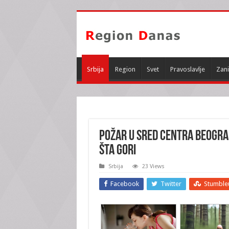
Srbija
Region
Svet
Pravoslavlje
Zani
POŽAR U SRED CENTRA BEOGRAD
šta GORI
Srbija
23 Views
Facebook
Twitter
Stumble