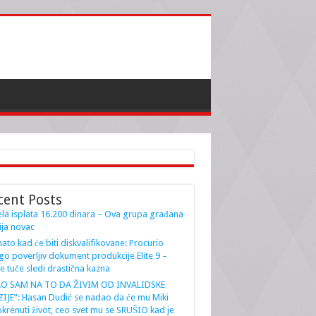
cent Posts
la isplata 16.200 dinara – Ova grupa građana
ja novac
ato kad će biti diskvalifikovane: Procurio
go poverljiv dokument produkcije Elite 9 –
e tuče sledi drastična kazna
AO SAM NA TO DA ŽIVIM OD INVALIDSKE
IJE”: Hasan Dudić se nadao da će mu Miki
krenuti život, ceo svet mu se SRUŠIO kad je