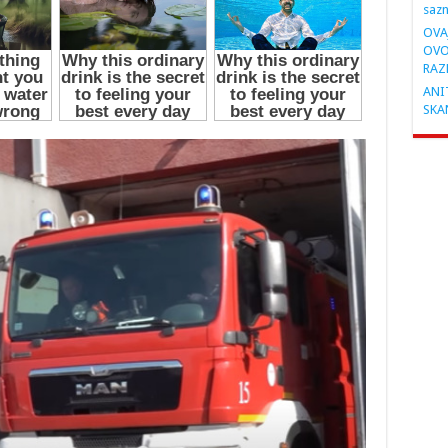
saz
OVA
OVO
RAZ
ANIT
SKA