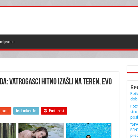
mljivosti
A: Vatrogasci HITNO izašli na teren, evo
Re
Poče
dobi
Pozn
upon
LinkedIn
Pinterest
stro
posl
“SP
PENZ
preo