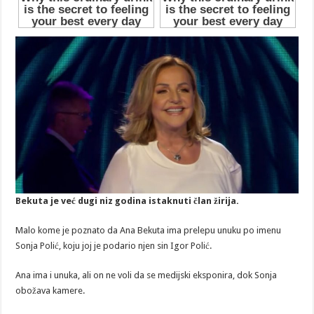
Bekuta je već dugi niz godina istaknuti član žirija.
Malo kome je poznato da Ana Bekuta ima prelepu unuku po imenu
Sonja Polić, koju joj je podario njen sin Igor Polić.
Ana ima i unuka, ali on ne voli da se medijski eksponira, dok Sonja
obožava kamere.