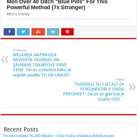
Previous
MELANIJA NAPRAVILA
NEVIĐENI SKANDAL NA
SAHRANI TRAMPOVE PRVE
ŽENE: Svi su u neverici kako se
uopšte usudila TO DA URADI?
Next
TUGOVALI SU I JECALI ZA
POKOJNIKOM A ONDA
PREOKRET: Začuo se glas koji je
izustio OVO…
Recent Posts
Počela isplata 16.200 dinara – Ova grupa građana dobija novac