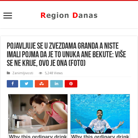
POJAVLJUJE SE U ZVEZDAMA GRANDA A NISTE
IMALI POJMA DA JE TO UNUKA ANE BEKUTE: Više
se ne krije, OVO JE ONA (FOTO)
Zanimljivosti
5,248 Views