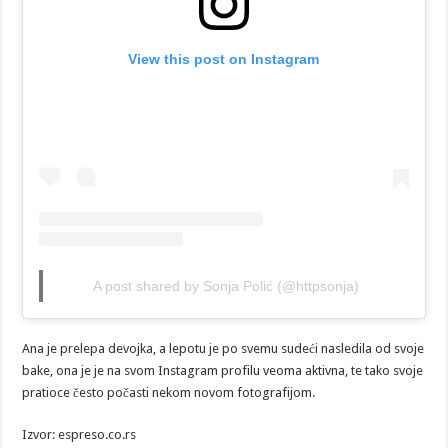
View this post on Instagram
A post shared by Sonja Polić (@httpsonja)
Ana je prelepa devojka, a lepotu je po svemu sudeći nasledila od svoje
bake, ona je je na svom Instagram profilu veoma aktivna, te tako svoje
pratioce često počasti nekom novom fotografijom.
Izvor: espreso.co.rs