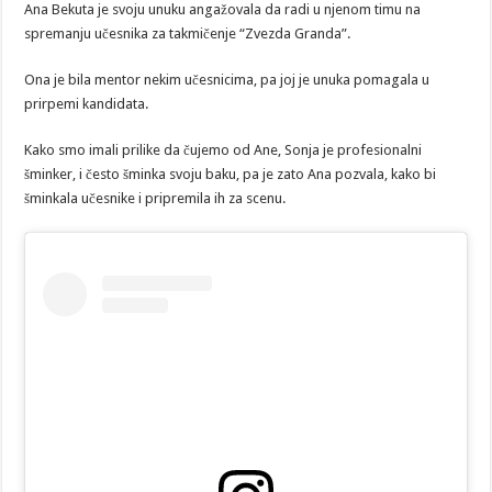
Ana Bekuta je svoju unuku angažovala da radi u njenom timu na
spremanju učesnika za takmičenje “Zvezda Granda”.
Ona je bila mentor nekim učesnicima, pa joj je unuka pomagala u
prirpemi kandidata.
Kako smo imali prilike da čujemo od Ane, Sonja je profesionalni
šminker, i često šminka svoju baku, pa je zato Ana pozvala, kako bi
šminkala učesnike i pripremila ih za scenu.