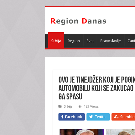
Srbija
Region
Svet
Pravoslavlje
Zani
OVO JE TINEJDŽER KOJI JE POG
automobilu koji se zakucao 
ga spasu
Srbija
183 Views
Facebook
Twitter
Stumble