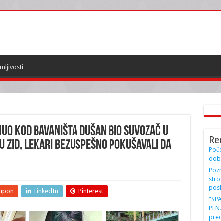
mljivosti
INUO KOD BAVANIŠTA Dušan bio suvozač u
Re
u zid, lekari bezuspešno pokušavali da
Poče
dobi
Pozn
stro
posl
upon
LinkedIn
Pinterest
“SP
PENZ
preo