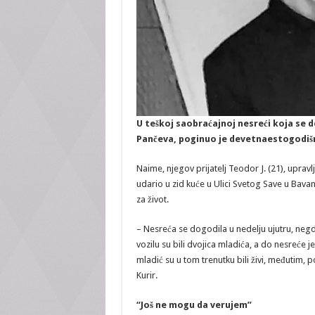
U teškoj saobraćajnoj nesreći koja se 
Pančeva, poginuo je devetnaestogodišnj
Naime, njegov prijatelj Teodor J. (21), uprav
udario u zid kuće u Ulici Svetog Save u Bavani
za život.
– Nesreća se dogodila u nedelju ujutru, negd
vozilu su bili dvojica mladića, a do nesreće j
mladić su u tom trenutku bili živi, međutim, p
Kurir.
“Još ne mogu da verujem”