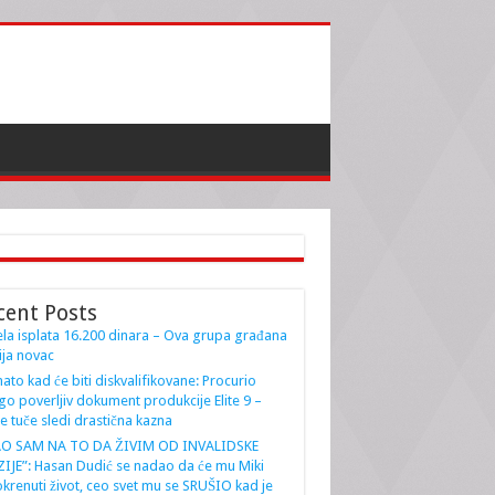
cent Posts
la isplata 16.200 dinara – Ova grupa građana
ja novac
ato kad će biti diskvalifikovane: Procurio
go poverljiv dokument produkcije Elite 9 –
e tuče sledi drastična kazna
AO SAM NA TO DA ŽIVIM OD INVALIDSKE
IJE”: Hasan Dudić se nadao da će mu Miki
krenuti život, ceo svet mu se SRUŠIO kad je