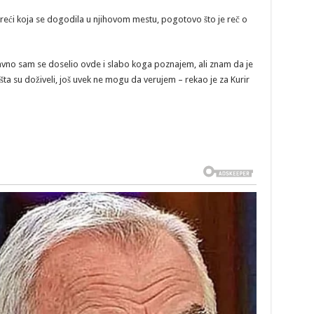
reći koja se dogodila u njihovom mestu, pogotovo što je reč o
davno sam se doselio ovde i slabo koga poznajem, ali znam da je
o šta su doživeli, još uvek ne mogu da verujem – rekao je za Kurir