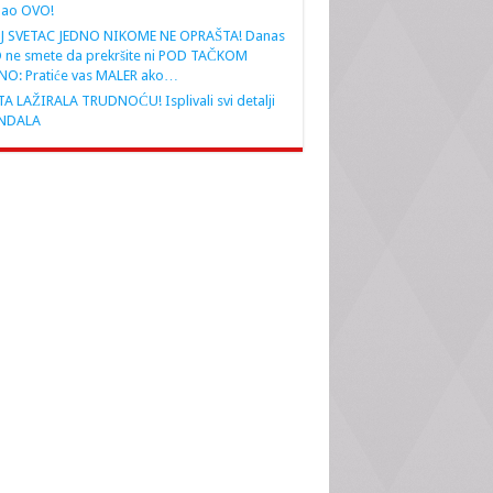
nao OVO!
J SVETAC JEDNO NIKOME NE OPRAŠTA! Danas
 ne smete da prekršite ni POD TAČKOM
NO: Pratiće vas MALER ako…
A LAŽIRALA TRUDNOĆU! Isplivali svi detalji
NDALA