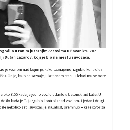
dogodila u ranim jutarnjim časovima u Bavaništu kod
i Dušan Lazarov, koji je bio na mestu suvozača.
ljao je vozilom nad kojim je, kako saznajemo, izgubio kontrolu i
štu. On je, kako se saznaje, u kritičnom stanju i lekari mu se bore
e oko 3.55 kada je jedno vozilo udarilo u betonski zid kuće. U
e došlo kada je T. J. izgubio kontrolu nad vozilom. I jedan i drugi
osle nekoliko sati, suvozač je, nažalost, preminuo – kaže izvor za