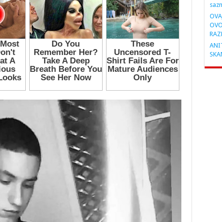
saz
OVA
OVO
RAZ
ANIT
SKA