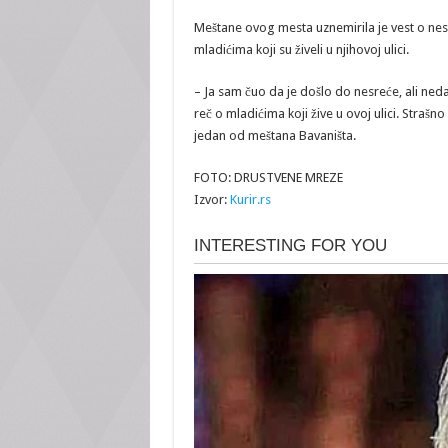
Meštane ovog mesta uznemirila je vest o nes
mladićima koji su živeli u njihovoj ulici.
– Ja sam čuo da je došlo do nesreće, ali ne
reč o mladićima koji žive u ovoj ulici. Strašn
jedan od meštana Bavaništa.
FOTO: DRUSTVENE MREZE
Izvor:
Kurir.rs