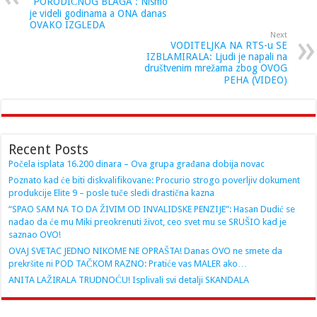
”PORODIČNOG BLAGA”: Nismo
je videli godinama a ONA danas
OVAKO IZGLEDA
Next
VODITELJKA NA RTS-u SE
IZBLAMIRALA: Ljudi je napali na
društvenim mrežama zbog OVOG
PEHA (VIDEO)
Recent Posts
Počela isplata 16.200 dinara – Ova grupa građana dobija novac
Poznato kad će biti diskvalifikovane: Procurio strogo poverljiv dokument
produkcije Elite 9 – posle tuče sledi drastična kazna
“SPAO SAM NA TO DA ŽIVIM OD INVALIDSKE PENZIJE”: Hasan Dudić se
nadao da će mu Miki preokrenuti život, ceo svet mu se SRUŠIO kad je
saznao OVO!
OVAJ SVETAC JEDNO NIKOME NE OPRAŠTA! Danas OVO ne smete da
prekršite ni POD TAČKOM RAZNO: Pratiće vas MALER ako…
ANITA LAŽIRALA TRUDNOĆU! Isplivali svi detalji SKANDALA