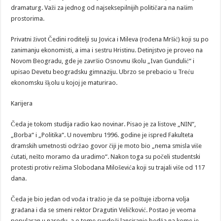
dramaturg. Važi za jednog od najseksepilnijih političara na našim
prostorima.
Privatni život Čedini roditelji su Jovica i Mileva (rođena Mršić) koji su po
zanimanju ekonomisti, a ima i sestru Hristinu. Detinjstvo je proveo na
Novom Beogradu, gde je završio Osnovnu školu „Ivan Gundulić“ i
upisao Devetu beogradsku gimnaziju. Ubrzo se prebacio u Treću
ekonomsku šķolu u kojoj je maturirao.
Karijera
Čeda je tokom studija radio kao novinar. Pisao je za listove „NIN“,
„Borba“ i „Politika“. U novembru 1996. godine je ispred Fakulteta
dramskih umetnosti održao govor čiji je moto bio „nema smisla više
ćutati, nešto moramo da uradimo“. Nakon toga su počeli studentski
protesti protiv režima Slobodana Miloševića koji su trajali više od 117
dana.
Čeda je bio jedan od vođa i tražio je da se poštuje izborna volja
građana i da se smeni rektor Dragutin Veličković. Postao je veoma
popularan u narodu, a o tome svedoči lansiranje bedža na kome je