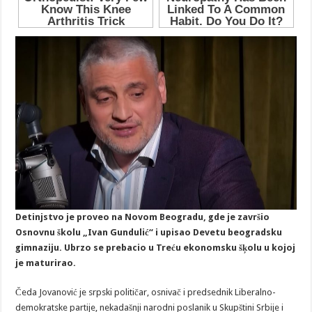
Detinjstvo je proveo na Novom Beogradu, gde je završio
Osnovnu školu „Ivan Gundulić“ i upisao Devetu beogradsku
gimnaziju. Ubrzo se prebacio u Treću ekonomsku šķolu u kojoj
je maturirao.
Čeda Jovanović je srpski političar, osnivač i predsednik Liberalno-
demokratske partije, nekadašnji narodni poslanik u Skupštini Srbije i