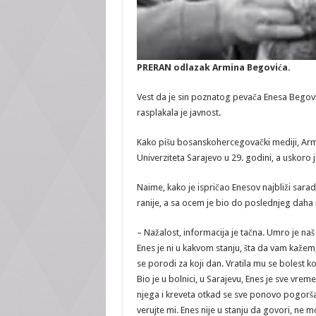
PRERAN odlazak Armina Begovića.
Vest da je sin poznatog pevača Enesa Begov
rasplakala je javnost.
Kako pišu bosanskohercegovački mediji, Armi
Univerziteta Sarajevo u 29. godini, a uskoro 
Naime, kako je ispričao Enesov najbliži sarad
ranije, a sa ocem je bio do poslednjeg daha
– Nažalost, informacija je tačna. Umro je na
Enes je ni u kakvom stanju, šta da vam kaže
se porodi za koji dan. Vratila mu se bolest 
Bio je u bolnici, u Sarajevu, Enes je sve vre
njega i kreveta otkad se sve ponovo pogorša
verujte mi. Enes nije u stanju da govori, ne 