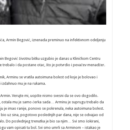
ića, Armin Begović, iznenada preminuo na infektivnom odeljenju
n Begović životnu bitku uzgubio je danas u Kliničkom Centru
je trebalo i da postane otac, što je potvrdio i pevačev menadžer.
nik, Arminu se vratila autoimuna bolest od koje je bolovao i
 i izdahnuo mu je na rukama.
š Armin. Verujte mi, uopšte nismo svesni da se ovo dogodilo.
m, ostala mu je samo ćerka sada… Arminu je suprugu trebalo da
koju je imao ranije, ponovo se pokrenula, neka autoimuna bolest.
me bio uz sina, pogotovo poslednjih par dana, nije se odvajao od
lo. Do poslednjeg trenutka je bio sa njim… Svi smo šokirani,
mogu vam opisati tu bol. Svi smo umrli sa Arminom – istakao je