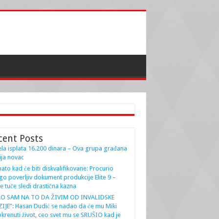
cent Posts
la isplata 16.200 dinara – Ova grupa građana
ja novac
ato kad će biti diskvalifikovane: Procurio
go poverljiv dokument produkcije Elite 9 –
e tuče sledi drastična kazna
AO SAM NA TO DA ŽIVIM OD INVALIDSKE
IJE”: Hasan Dudić se nadao da će mu Miki
krenuti život, ceo svet mu se SRUŠIO kad je