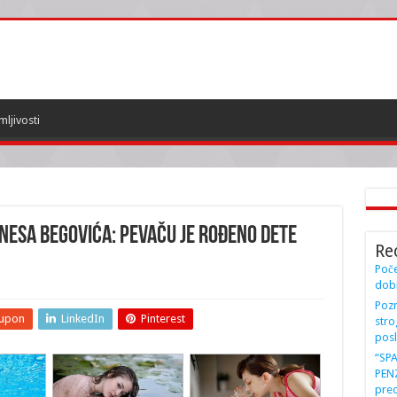
mljivosti
NESA BEGOVIĆA: Pevaču je rođeno dete
Re
Poče
dobi
Pozn
upon
LinkedIn
Pinterest
stro
posl
“SP
PENZ
preo