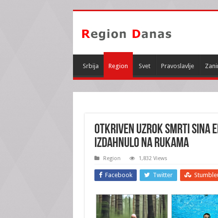
Srbija
Region
Svet
Pravoslavlje
Zani
OTKRIVEN UZROK SMRTI SINA E
izdahnulo NA RUKAMA
Region
1,832 Views
Facebook
Twitter
Stumble