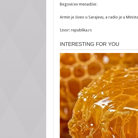
Begovićev menadžer.
Armin je živeo u Sarajevu, a radio je u Minist
Izvor: republika.rs