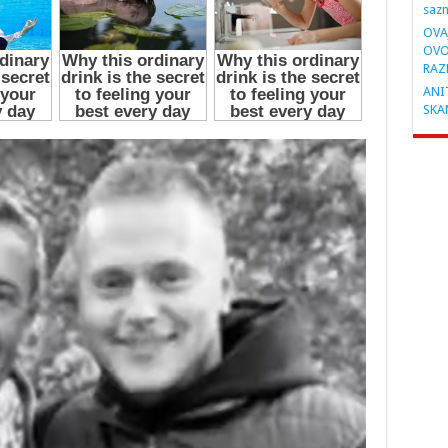
saz
OVA
OVO
RAZ
ANIT
SKA