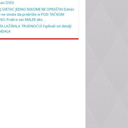
nao OVO!
J SVETAC JEDNO NIKOME NE OPRAŠTA! Danas
 ne smete da prekršite ni POD TAČKOM
NO: Pratiće vas MALER ako…
A LAŽIRALA TRUDNOĆU! Isplivali svi detalji
NDALA