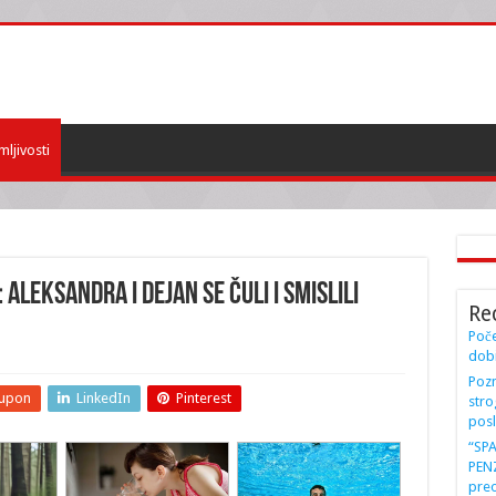
mljivosti
Aleksandra i Dejan se ČULI i smislili
Re
Poče
dobi
Pozn
upon
LinkedIn
Pinterest
stro
posl
“SP
PENZ
preo