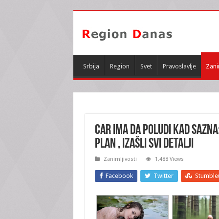
Srbija
Region
Svet
Pravoslavlje
Zani
CAR IMA DA POLUDI KAD SAZNA: 
PLAN , izašli svi DETALJI
Zanimljivosti
1,488 Views
Facebook
Twitter
Stumble