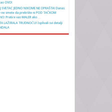
nao OVO!
J SVETAC JEDNO NIKOME NE OPRAŠTA! Danas
 ne smete da prekršite ni POD TAČKOM
NO: Pratiće vas MALER ako…
A LAŽIRALA TRUDNOĆU! Isplivali svi detalji
NDALA