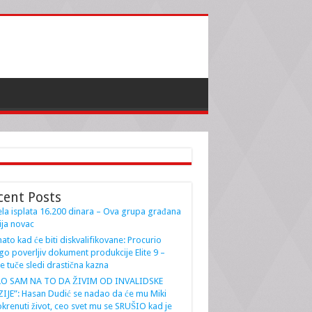
cent Posts
la isplata 16.200 dinara – Ova grupa građana
ja novac
ato kad će biti diskvalifikovane: Procurio
go poverljiv dokument produkcije Elite 9 –
e tuče sledi drastična kazna
AO SAM NA TO DA ŽIVIM OD INVALIDSKE
IJE”: Hasan Dudić se nadao da će mu Miki
krenuti život, ceo svet mu se SRUŠIO kad je