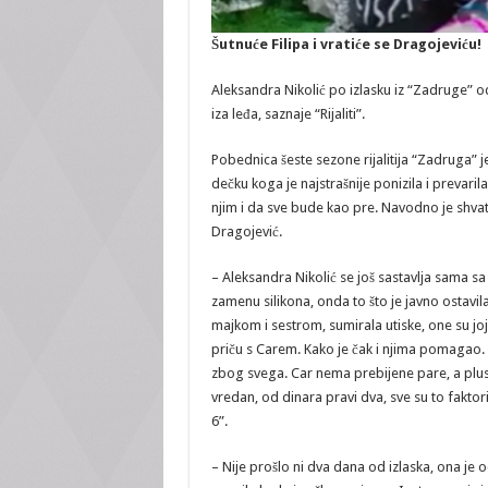
Šutnuće Filipa i vratiće se Dragojeviću!
Aleksandra Nikolić po izlasku iz “Zadruge” 
iza leđa, saznaje “Rijaliti”.
Pobednica šeste sezone rijalitija “Zadruga” j
dečku koga je najstrašnije ponizila i prevari
njim i da sve bude kao pre. Navodno je shvati
Dragojević.
– Aleksandra Nikolić se još sastavlja sama sa
zamenu silikona, onda to što je javno ostavi
majkom i sestrom, sumirala utiske, one su joj
priču s Carem. Kako je čak i njima pomagao. 
zbog svega. Car nema prebijene pare, a plus, v
vredan, od dinara pravi dva, sve su to faktor
6”.
– Nije prošlo ni dva dana od izlaska, ona je o