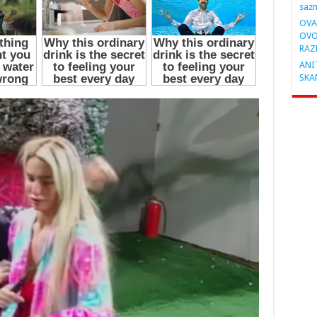
saz
OVA
OVO
RAZ
ANIT
SKA