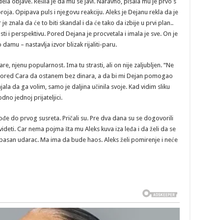
ela objave. Rešila je da mu se javi. Naravno, pisala mu je prvo s
oja. Opipava puls i njegovu reakciju. Aleks je Dejanu rekla da je
e znala da će to biti skandal i da će tako da izbije u prvi plan..
i perspektivu. Pored Dejana je procvetala i imala je sve. On je
amu – nastavlja izvor blizak rijaliti-paru.
are, njenu popularnost. Ima tu strasti, ali on nije zaljubljen. “Ne
ored Cara da ostanem bez dinara, a da bi mi Dejan pomogao
ala da ga volim, samo je daljina učinila svoje. Kad vidim sliku
dno jednoj prijateljici.
e do prvog susreta. Pričali su. Pre dva dana su se dogovorili
ideti. Car nema pojma šta mu Aleks kuva iza leđa i da želi da se
pasan udarac. Ma ima da bude haos. Aleks želi pomirenje i neće