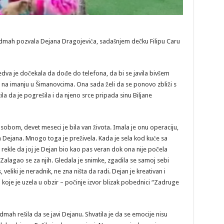
odmah pozvala Dejana Dragojevića, sadašnjem dečku Filipu Caru
edva je dočekala da dođe do telefona, da bi se javila bivšem
la na imanju u Šimanovcima. Ona sada želi da se ponovo zbliži s
la da je pogrešila i da njeno srce pripada sinu Biljane
 sobom, devet meseci je bila van života. Imala je onu operaciju,
la Dejana. Mnogo toga je preživela. Kada je sela kod kuće sa
 rekle da joj je Dejan bio kao pas veran dok ona nije počela
Zalagao se za njih. Gledala je snimke, zgadila se samoj sebi
eliki je neradnik, ne zna ništa da radi. Dejan je kreativan i
i koje je uzela u obzir – počinje izvor blizak pobednici “Zadruge
dmah rešila da se javi Dejanu. Shvatila je da se emocije nisu