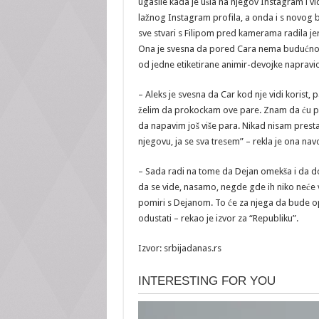
ugasile kada je ušla na njegov Instagram i vid
lažnog Instagram profila, a onda i s novog br
sve stvari s Filipom pred kamerama radila jer j
Ona je svesna da pored Cara nema budućnosti 
od jedne etiketirane animir-devojke napravio d
– Aleks je svesna da Car kod nje vidi korist, p
želim da prokockam ove pare. Znam da ću p
da napavim još više para. Nikad nisam prestaj
njegovu, ja se sva tresem” – rekla je ona navo
– Sada radi na tome da Dejan omekša i da dođ
da se vide, nasamo, negde gde ih niko neće v
pomiri s Dejanom. To će za njega da bude o
odustati – rekao je izvor za “Republiku”.
Izvor: srbijadanas.rs