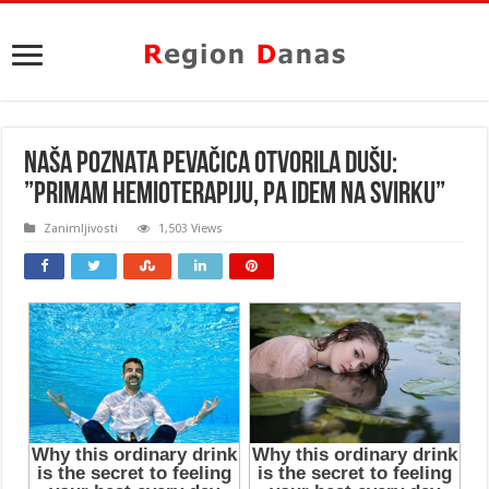
NAŠA POZNATA PEVAČICA OTVORILA DUŠU:
”Primam hemioterapiju, pa idem na svirku”
Zanimljivosti
1,503 Views