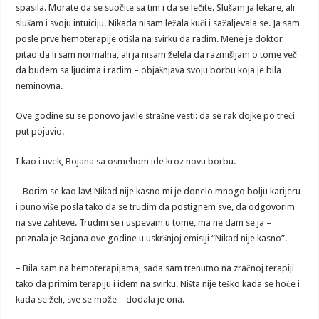
spasila. Morate da se suočite sa tim i da se lečite. Slušam ja lekare, ali
slušam i svoju intuiciju. Nikada nisam ležala kuči i sažaljevala se. Ja sam
posle prve hemoterapije otišla na svirku da radim. Mene je doktor
pitao da li sam normalna, ali ja nisam želela da razmišljam o tome več
da budem sa ljudima i radim – objašnjava svoju borbu koja je bila
neminovna.
Ove godine su se ponovo javile strašne vesti: da se rak dojke po treći
put pojavio.
I kao i uvek, Bojana sa osmehom ide kroz novu borbu.
– Borim se kao lav! Nikad nije kasno mi je donelo mnogo bolju karijeru
i puno više posla tako da se trudim da postignem sve, da odgovorim
na sve zahteve. Trudim se i uspevam u tome, ma ne dam se ja –
priznala je Bojana ove godine u uskršnjoj emisiji “Nikad nije kasno”.
– Bila sam na hemoterapijama, sada sam trenutno na zračnoj terapiji
tako da primim terapiju i idem na svirku. Ništa nije teško kada se hoće i
kada se želi, sve se može – dodala je ona.