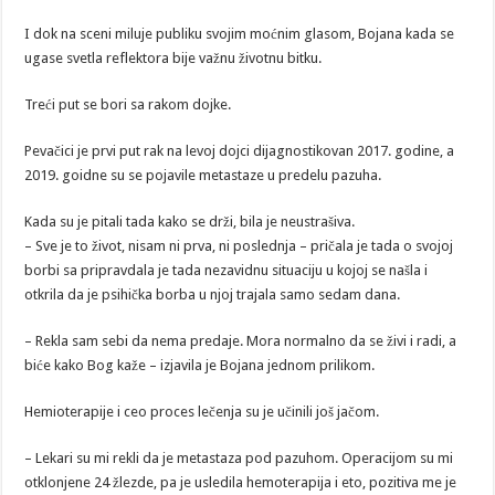
I dok na sceni miluje publiku svojim moćnim glasom, Bojana kada se
ugase svetla reflektora bije važnu životnu bitku.
Treći put se bori sa rakom dojke.
Pevačici je prvi put rak na levoj dojci dijagnostikovan 2017. godine, a
2019. goidne su se pojavile metastaze u predelu pazuha.
Kada su je pitali tada kako se drži, bila je neustrašiva.
– Sve je to život, nisam ni prva, ni poslednja – pričala je tada o svojoj
borbi sa pripravdala je tada nezavidnu situaciju u kojoj se našla i
otkrila da je psihička borba u njoj trajala samo sedam dana.
– Rekla sam sebi da nema predaje. Mora normalno da se živi i radi, a
biće kako Bog kaže – izjavila je Bojana jednom prilikom.
Hemioterapije i ceo proces lečenja su je učinili još jačom.
– Lekari su mi rekli da je metastaza pod pazuhom. Operacijom su mi
otklonjene 24 žlezde, pa je usledila hemoterapija i eto, pozitiva me je