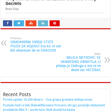
Previous
GRAĐANIMA SRBIJE STIŽE
POZIV ZA VOJSKU! Evo ko će sve
biti obavezan da se ODAZOVE
Next
MILICA MITROVIĆ SE
VANREDNO OBRATILA: U
pitanju je Zadruga a sve će se
desiti već VEČERAS
Recent Posts
Počela isplata 16.200 dinara – Ova grupa građana dobija novac
Poznato kad će biti diskvalifikovane: Procurio strogo poverljiv dokument
produkcije Elite 9 – posle tuče sledi drastična kazna