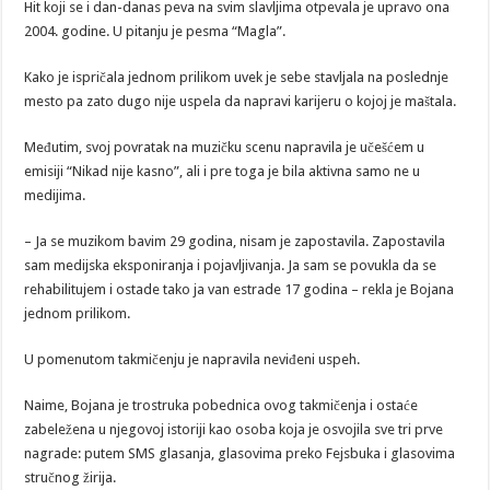
Hit koji se i dan-danas peva na svim slavljima otpevala je upravo ona
2004. godine. U pitanju je pesma “Magla”.
Kako je ispričala jednom prilikom uvek je sebe stavljala na poslednje
mesto pa zato dugo nije uspela da napravi karijeru o kojoj je maštala.
Međutim, svoj povratak na muzičku scenu napravila je učešćem u
emisiji “Nikad nije kasno”, ali i pre toga je bila aktivna samo ne u
medijima.
– Ja se muzikom bavim 29 godina, nisam je zapostavila. Zapostavila
sam medijska eksponiranja i pojavljivanja. Ja sam se povukla da se
rehabilitujem i ostade tako ja van estrade 17 godina – rekla je Bojana
jednom prilikom.
U pomenutom takmičenju je napravila neviđeni uspeh.
Naime, Bojana je trostruka pobednica ovog takmičenja i ostaće
zabeležena u njegovoj istoriji kao osoba koja je osvojila sve tri prve
nagrade: putem SMS glasanja, glasovima preko Fejsbuka i glasovima
stručnog žirija.