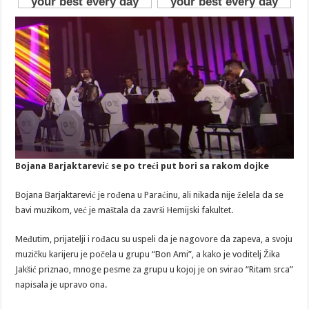
Bojana Barjaktarević se po treći put bori sa rakom dojke
Bojana Barjaktarević je rođena u Paraćinu, ali nikada nije želela da se
bavi muzikom, već je maštala da završi Hemijski fakultet.
Međutim, prijatelji i rođacu su uspeli da je nagovore da zapeva, a svoju
muzičku karijeru je počela u grupu “Bon Ami”, a kako je voditelj Žika
Jakšić priznao, mnoge pesme za grupu u kojoj je on svirao “Ritam srca”
napisala je upravo ona.