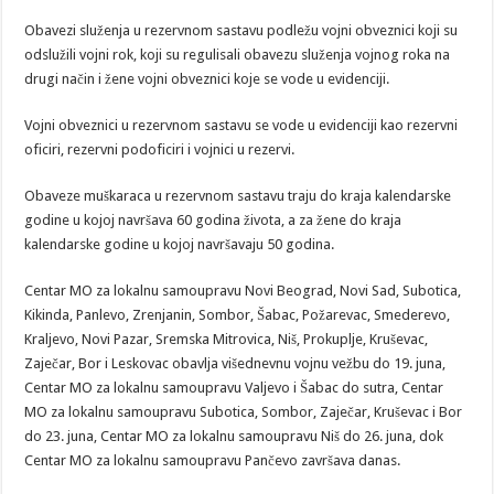
Obavezi služenja u rezervnom sastavu podležu vojni obveznici koji su
odslužili vojni rok, koji su regulisali obavezu služenja vojnog roka na
drugi način i žene vojni obveznici koje se vode u evidenciji.
Vojni obveznici u rezervnom sastavu se vode u evidenciji kao rezervni
oficiri, rezervni podoficiri i vojnici u rezervi.
Obaveze muškaraca u rezervnom sastavu traju do kraja kalendarske
godine u kojoj navršava 60 godina života, a za žene do kraja
kalendarske godine u kojoj navršavaju 50 godina.
Centar MO za lokalnu samoupravu Novi Beograd, Novi Sad, Subotica,
Kikinda, Panlevo, Zrenjanin, Sombor, Šabac, Požarevac, Smederevo,
Kraljevo, Novi Pazar, Sremska Mitrovica, Niš, Prokuplje, Kruševac,
Zaječar, Bor i Leskovac obavlja višednevnu vojnu vežbu do 19. juna,
Centar MO za lokalnu samoupravu Valjevo i Šabac do sutra, Centar
MO za lokalnu samoupravu Subotica, Sombor, Zaječar, Kruševac i Bor
do 23. juna, Centar MO za lokalnu samoupravu Niš do 26. juna, dok
Centar MO za lokalnu samoupravu Pančevo završava danas.