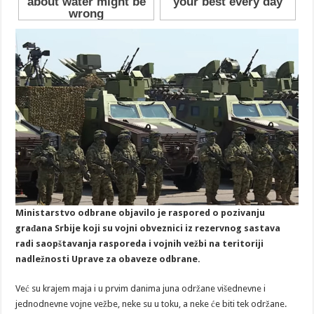
Ministarstvo odbrane objavilo je raspored o pozivanju
građana Srbije koji su vojni obveznici iz rezervnog sastava
radi saopštavanja rasporeda i vojnih vežbi na teritoriji
nadležnosti Uprave za obaveze odbrane.
Već su krajem maja i u prvim danima juna održane višednevne i
jednodnevne vojne vežbe, neke su u toku, a neke će biti tek održane.