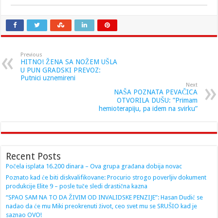
Previous
HITNO! ŽENA SA NOŽEM UŠLA
U PUN GRADSKI PREVOZ:
Putnici uznemireni
Next
NAŠA POZNATA PEVAČICA
OTVORILA DUŠU: ”Primam
hemioterapiju, pa idem na svirku”
Recent Posts
Počela isplata 16.200 dinara – Ova grupa građana dobija novac
Poznato kad će biti diskvalifikovane: Procurio strogo poverljiv dokument
produkcije Elite 9 – posle tuče sledi drastična kazna
“SPAO SAM NA TO DA ŽIVIM OD INVALIDSKE PENZIJE”: Hasan Dudić se
nadao da će mu Miki preokrenuti život, ceo svet mu se SRUŠIO kad je
saznao OVO!