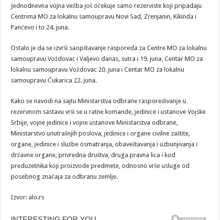
Jednodnevna vojna vežba još očekuje samo rezerviste koji pripadaju
Centrima MO za lokalnu samoupravu Novi Sad, Zrenjanin, Kikinda i
Pančevo i to 24. juna.
Ostalo je da se izvrši saopštavanje rasporeda za Centre MO za lokalnu
samoupravu Voždovac i Valjevo danas, sutra i 19. juna, Centar MO za
lokalnu samoupravu Voždovac 20. juna i Centar MO za lokalnu
samoupravu Čukarica 22. juna.
Kako se navodi na sajtu Ministarstva odbrane raspoređivanje u
rezervnom sastavu vrši se u ratne komande, jedinice i ustanove Vojske
Srbije, vojne jedinice i vojne ustanove Ministarstva odbrane,
Ministarstvo unutrašnjih poslova, jedinice i organe civilne zaštite,
organe, jedinice i službe osmatranja, obaveštavanja i uzbunjivanja i
državne organe, privredna društva, druga pravna lica i kod
preduzetnika koji proizvode predmete, odnosno vrše usluge od
posebnog značaja za odbranu zemlje.
Izvor: alo.rs